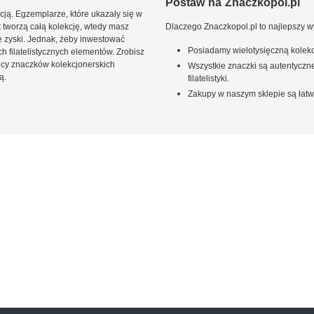
Postaw na Znaczkopol.pl
ją. Egzemplarze, które ukazały się w
t tworzą całą kolekcję, wtedy masz
Dlaczego Znaczkopol.pl to najlepszy 
 zyski. Jednak, żeby inwestować
Posiadamy wielotysięczną kolekc
 filatelistycznych elementów. Zrobisz
ięcy znaczków kolekcjonerskich
Wszystkie znaczki są autentyczne
ą.
filatelistyki.
Zakupy w naszym sklepie są łatw