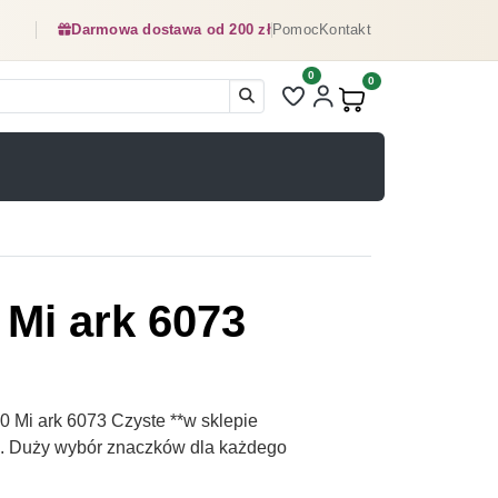
Darmowa dostawa od 200 zł
Pomoc
Kontakt
0
Liczba pozycji na liście ulubionyc
0
Produkty w koszyku:
Mi ark 6073
Mi ark 6073 Czyste **w sklepie
pl. Duży wybór znaczków dla każdego