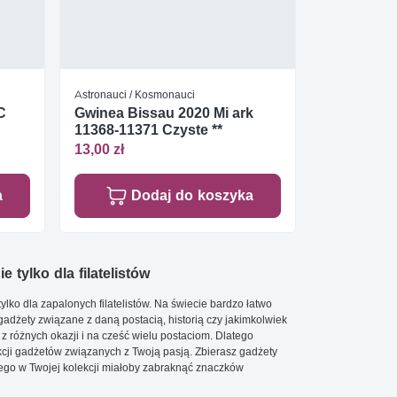
Astronauci / Kosmonauci
C
Gwinea Bissau 2020 Mi ark
11368-11371 Czyste **
13,00 zł
a
Dodaj do koszyka
e tylko dla filatelistów
ylko dla zapalonych filatelistów. Na świecie bardzo łatwo
 gadżety związane z daną postacią, historią czy jakimkolwiek
 z różnych okazji i na cześć wielu postaciom. Dlatego
cji gadżetów związanych z Twoją pasją. Zbierasz gadżety
go w Twojej kolekcji miałoby zabraknąć znaczków