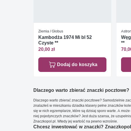
Ziemia / Globus
Astro
Kambodża 1974 Mi bl 52
Węgr
Czyste **
**
20,00 zł
70,0
Dodaj do koszyka
Dlaczego warto zbierać znaczki pocztowe?
Dlaczego warto zbierać znaczki pocztowe? Samodzielnie zacz
znalazłeś w mieszkaniu dziadka klasery pełne znaczków kole
się w nich egzemplarze, które są dzisiaj sporo warte. A może 
niej pojedynczych znaczków? Jest duża szansa, że uzupełnisz 
Znaczkopol.pl. Wtedy jej wartość na pewno wzrośnie.
Chcesz inwestować w znaczki? Znaczkopol.