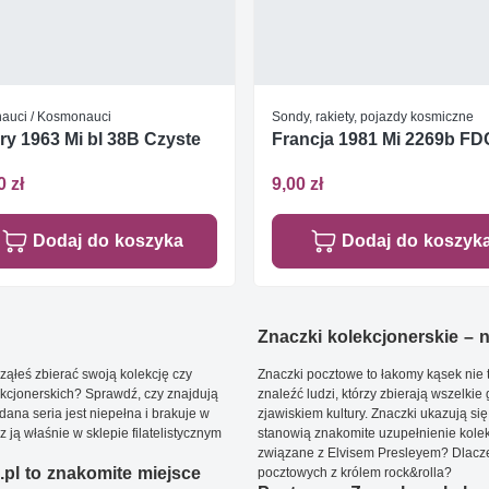
nauci / Kosmonauci
Sondy, rakiety, pojazdy kosmiczne
y 1963 Mi bl 38B Czyste
Francja 1981 Mi 2269b FD
0 zł
9,00 zł
Dodaj do koszyka
Dodaj do koszyk
Znaczki kolekcjonerskie – ni
ąłeś zbierać swoją kolekcję czy
Znaczki pocztowe to łakomy kąsek nie t
kcjonerskich? Sprawdź, czy znajdują
znaleźć ludzi, którzy zbierają wszelkie
dana seria jest niepełna i brakuje w
zjawiskiem kultury. Znaczki ukazują się
ją właśnie w sklepie filatelistycznym
stanowią znakomite uzupełnienie kolek
związane z Elvisem Presleyem? Dlacze
pl to znakomite miejsce
pocztowych z królem rock&rolla?