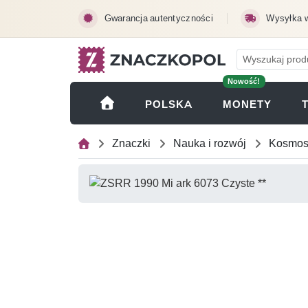
Przejdź do treści głównej
Gwarancja autentyczności
Wysyłka 
Nowość!
(OTWI
POLSKA
MONETY
Znaczki
Nauka i rozwój
Kosmo