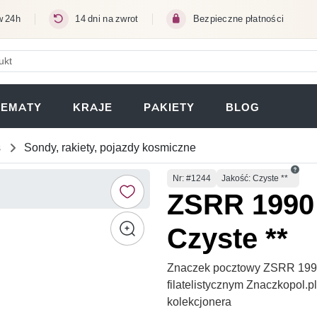
w 24h
14 dni na zwrot
Bezpieczne płatności
ERA SIĘ W NOWEJ KARCIE)
TEMATY
KRAJE
PAKIETY
BLOG
s
Sondy, rakiety, pojazdy kosmiczne
Numer
Nr
: #1244
Jakość: Czyste **
ZSRR 1990 
Czyste **
Znaczek pocztowy ZSRR 1990 
filatelistycznym Znaczkopol.
kolekcjonera