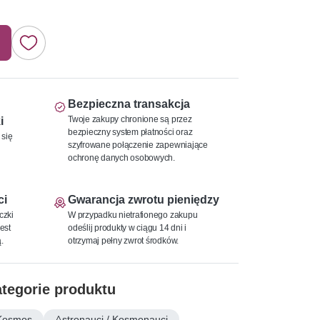
Bezpieczna transakcja
Twoje zakupy chronione są przez
i
bezpieczny system płatności oraz
 się
szyfrowane połączenie zapewniające
ochronę danych osobowych.
ci
Gwarancja zwrotu pieniędzy
czki
W przypadku nietrafionego zakupu
est
odeślij produkty w ciągu 14 dni i
.
otrzymaj pełny zwrot środków.
tegorie produktu
Kosmos
Astronauci / Kosmonauci