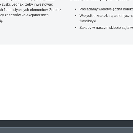
 zyski. Jednak, żeby inwestować
Posiadamy wielotysięczną kolekc
 filatelistycznych elementów. Zrobisz
ięcy znaczków kolekcjonerskich
Wszystkie znaczki są autentyczne
ą.
filatelistyki.
Zakupy w naszym sklepie są łatw