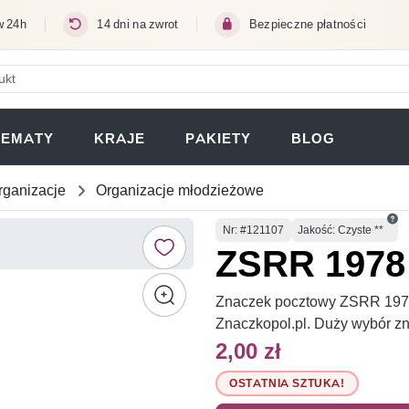
w 24h
14 dni na zwrot
Bezpieczne płatności
ERA SIĘ W NOWEJ KARCIE)
TEMATY
KRAJE
PAKIETY
BLOG
rganizacje
Organizacje młodzieżowe
Numer
Nr
: #121107
Jakość: Czyste **
ZSRR 1978 
Znaczek pocztowy ZSRR 1978 M
Znaczkopol.pl. Duży wybór z
2,00 zł
OSTATNIA SZTUKA!