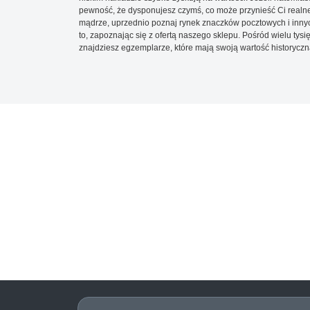
pewność, że dysponujesz czymś, co może przynieść Ci realne
mądrze, uprzednio poznaj rynek znaczków pocztowych i innych
to, zapoznając się z ofertą naszego sklepu. Pośród wielu tys
znajdziesz egzemplarze, które mają swoją wartość historyczn