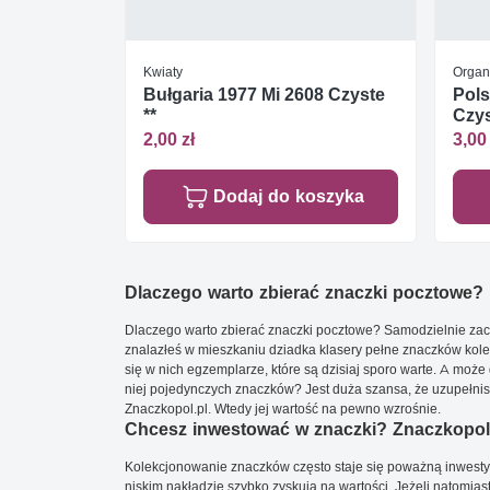
Kwiaty
Organ
Bułgaria 1977 Mi 2608 Czyste
Pols
**
Czys
2,00 zł
3,00 
Dodaj do koszyka
Dlaczego warto zbierać znaczki pocztowe?
Dlaczego warto zbierać znaczki pocztowe? Samodzielnie zacz
znalazłeś w mieszkaniu dziadka klasery pełne znaczków kole
się w nich egzemplarze, które są dzisiaj sporo warte. A może 
niej pojedynczych znaczków? Jest duża szansa, że uzupełnisz 
Znaczkopol.pl. Wtedy jej wartość na pewno wzrośnie.
Chcesz inwestować w znaczki? Znaczkopol.
Kolekcjonowanie znaczków często staje się poważną inwestyc
niskim nakładzie szybko zyskują na wartości. Jeżeli natomias