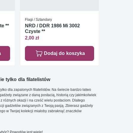
Flagi / Sztandary
te **
NRD / DDR 1986 Mi 3002
Czyste **
2,00 zł
a
Dodaj do koszyka
e tylko dla filatelistów
ylko dla zapalonych filatelistów. Na świecie bardzo łatwo
 gadżety związane z daną postacią, historią czy jakimkolwiek
 z różnych okazji i na cześć wielu postaciom. Dlatego
cji gadżetów związanych z Twoją pasją. Zbierasz gadżety
go w Twojej kolekcji miałoby zabraknąć znaczków
wybór? Powodów jest wiele!