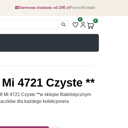
Darmowa dostawa od 200 zł
Pomoc
Kontakt
0
Liczba pozycji na liście ulubionyc
0
Produkty w koszyku:
Mi 4721 Czyste **
i 4721 Czyste **w sklepie filatelistycznym
naczków dla każdego kolekcjonera