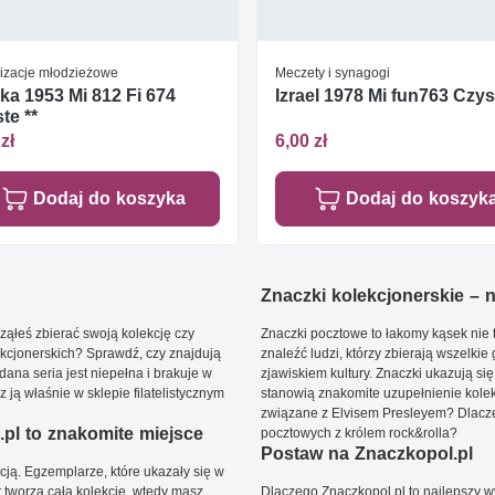
izacje młodzieżowe
Meczety i synagogi
ka 1953 Mi 812 Fi 674
Izrael 1978 Mi fun763 Czys
te **
zł
6,00 zł
Dodaj do koszyka
Dodaj do koszyk
Znaczki kolekcjonerskie – ni
ąłeś zbierać swoją kolekcję czy
Znaczki pocztowe to łakomy kąsek nie t
kcjonerskich? Sprawdź, czy znajdują
znaleźć ludzi, którzy zbierają wszelkie
dana seria jest niepełna i brakuje w
zjawiskiem kultury. Znaczki ukazują się
ją właśnie w sklepie filatelistycznym
stanowią znakomite uzupełnienie kolek
związane z Elvisem Presleyem? Dlacze
pl to znakomite miejsce
pocztowych z królem rock&rolla?
Postaw na Znaczkopol.pl
ją. Egzemplarze, które ukazały się w
t tworzą całą kolekcję, wtedy masz
Dlaczego Znaczkopol.pl to najlepszy 