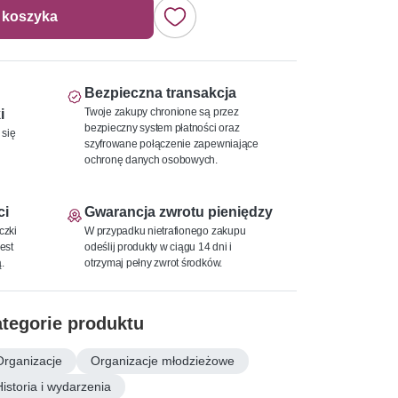
 koszyka
Bezpieczna transakcja
Twoje zakupy chronione są przez
i
bezpieczny system płatności oraz
 się
szyfrowane połączenie zapewniające
ochronę danych osobowych.
ci
Gwarancja zwrotu pieniędzy
czki
W przypadku nietrafionego zakupu
est
odeślij produkty w ciągu 14 dni i
.
otrzymaj pełny zwrot środków.
tegorie produktu
Organizacje
Organizacje młodzieżowe
Historia i wydarzenia