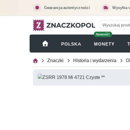
Przejdź do treści głównej
Gwarancja autentyczności
Wysyłka 
Nowość!
(OTWI
POLSKA
MONETY
Znaczki
Historia i wydarzenia
O