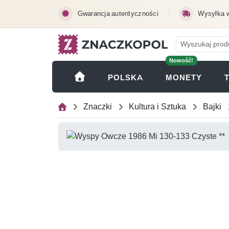
Przejdź do treści głównej
Gwarancja autentyczności
Wysyłka 
Nowość!
(OTWI
POLSKA
MONETY
Znaczki
Kultura i Sztuka
Bajki