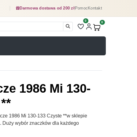
Darmowa dostawa od 200 zł
Pomoc
Kontakt
0
Liczba pozycji na liście ulubionyc
0
Produkty w koszyku:
e 1986 Mi 130-
**
ze 1986 Mi 130-133 Czyste **w sklepie
pl. Duży wybór znaczków dla każdego