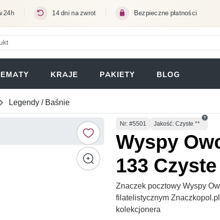
w 24h
14 dni na zwrot
Bezpieczne płatności
ERA SIĘ W NOWEJ KARCIE)
TEMATY
KRAJE
PAKIETY
BLOG
Legendy / Baśnie
Numer
Nr
: #5501
Jakość: Czyste **
Wyspy Owcz
133 Czyste 
Znaczek pocztowy Wyspy Owc
filatelistycznym Znaczkopol.
kolekcjonera