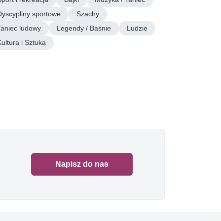
Dyscypliny sportowe
Szachy
Taniec ludowy
Legendy / Baśnie
Ludzie
Kultura i Sztuka
Napisz do nas