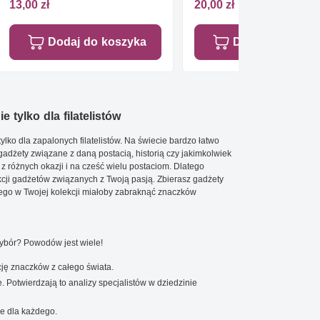
13,00 zł
20,00 zł
Dodaj do koszyka
Dodaj do koszy
e tylko dla filatelistów
ylko dla zapalonych filatelistów. Na świecie bardzo łatwo
 gadżety związane z daną postacią, historią czy jakimkolwiek
 z różnych okazji i na cześć wielu postaciom. Dlatego
cji gadżetów związanych z Twoją pasją. Zbierasz gadżety
go w Twojej kolekcji miałoby zabraknąć znaczków
wybór? Powodów jest wiele!
ję znaczków z całego świata.
. Potwierdzają to analizy specjalistów w dziedzinie
e dla każdego.