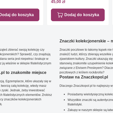
45,00 zł
Dodaj do koszyka
Dodaj do koszyka
Znaczki kolekcjonerskie – ni
ąłeś zbierać swoją kolekcję czy
Znaczki pocztowe to łakomy kąsek nie t
kcjonerskich? Sprawdź, czy znajdują
znaleźć ludzi, którzy zbierają wszelkie
dana seria jest niepełna i brakuje w
zjawiskiem kultury. Znaczki ukazują się
ją właśnie w sklepie filatelistycznym
stanowią znakomite uzupełnienie kolek
związane z Elvisem Presleyem? Dlacze
pl to znakomite miejsce
pocztowych z królem rock&rolla?
Postaw na Znaczkopol.pl
ją. Egzemplarze, które ukazały się w
t tworzą całą kolekcję, wtedy masz
Dlaczego Znaczkopol.pl to najlepszy 
 zyski. Jednak, żeby inwestować
Posiadamy wielotysięczną kolekc
 filatelistycznych elementów. Zrobisz
ięcy znaczków kolekcjonerskich
Wszystkie znaczki są autentyczne
ą.
filatelistyki.
Zakupy w naszym sklepie są łatw