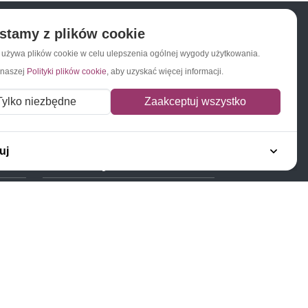
stamy z plików cookie
a używa plików cookie w celu ulepszenia ogólnej wygody użytkowania.
Napisz do nas
Zapisz się do newslettera
 naszej
Polityki plików cookie
, aby uzyskać więcej informacji.
Tylko niezbędne
Zaakceptuj wszystko
uj
Polecamy
Znaczki Konie
Znaczki Politycy
Znaczki Żaglowce
Znaczki Kolarstwo
Znaczki Boże Narodzenie