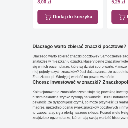
8,00 zł
5,25 zł
Dodaj do koszyka
Dlaczego warto zbierać znaczki pocztowe?
Dlaczego warto zbierać znaczki pocztowe? Samodzielnie zacz
znalazłeś w mieszkaniu dziadka klasery pełne znaczków kole
się w nich egzemplarze, które są dzisiaj sporo warte. A może 
niej pojedynczych znaczków? Jest duża szansa, że uzupełnisz 
Znaczkopol.pl. Wtedy jej wartość na pewno wzrośnie.
Chcesz inwestować w znaczki? Znaczkopol.
Kolekcjonowanie znaczków często staje się poważną inwestyc
niskim nakładzie szybko zyskują na wartości. Jeżeli natomias
pewność, że dysponujesz czymś, co może przynieść Ci realne
mądrze, uprzednio poznaj rynek znaczków pocztowych i innych
to, zapoznając się z ofertą naszego sklepu. Pośród wielu tys
znajdziesz egzemplarze, które mają swoją wartość historyczn