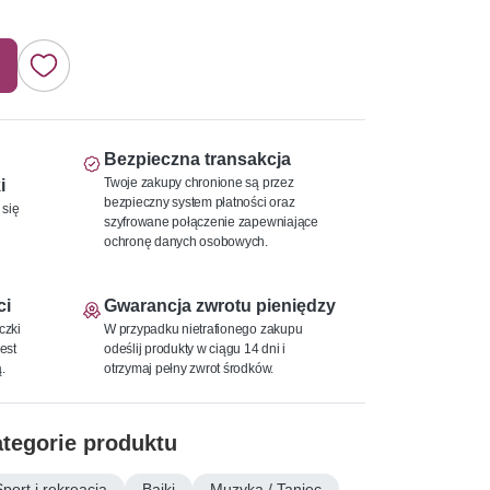
Bezpieczna transakcja
Twoje zakupy chronione są przez
i
bezpieczny system płatności oraz
 się
szyfrowane połączenie zapewniające
ochronę danych osobowych.
ci
Gwarancja zwrotu pieniędzy
czki
W przypadku nietrafionego zakupu
est
odeślij produkty w ciągu 14 dni i
.
otrzymaj pełny zwrot środków.
tegorie produktu
Sport i rekreacja
Bajki
Muzyka / Taniec