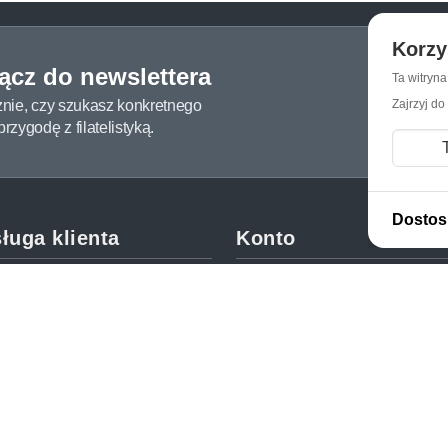
Korzy
łącz do newslettera
Ta witryn
żnie, czy szukasz konkretnego
Zajrzyj do
zygodę z filatelistyką.
Dostos
ługa klienta
Konto
c i FAQ
Moje konto
dy dostawy
Moje zamówienia
oby płatności
Mój koszyk
y i reklamacje
Adres dostawy
kupować?