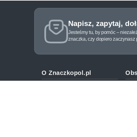
Napisz, zapytaj, do
Jesteśmy tu, by pomóc – niezale
znaczka, czy dopiero zaczynasz pr
O Znaczkopol.pl
Obs
O nas
Pomo
Blog
Meto
Regulamin
Spos
Polityka prywatności
Zwrot
Mapa strony
Jak 