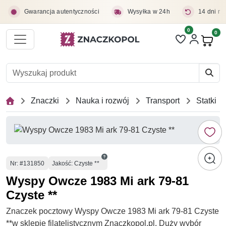
Przejdź do treści głównej
Gwarancja autentyczności
Wysyłka w 24h
14 dni na
0
Liczba pozycji 
0
Pro
Znaczki
Nauka i rozwój
Transport
Statki
Numer
Nr
: #131850
Jakość: Czyste **
Wyspy Owcze 1983 Mi ark 79-81
Czyste **
Znaczek pocztowy Wyspy Owcze 1983 Mi ark 79-81 Czyste
**w sklepie filatelistycznym Znaczkopol.pl. Duży wybór