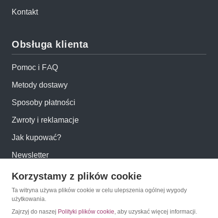
Kontakt
Obsługa klienta
Pomoc i FAQ
Metody dostawy
Sposoby płatności
Zwroty i reklamacje
Jak kupować?
Newsletter
Korzystamy z plików cookie
Konto
Ta witryna używa plików cookie w celu ulepszenia ogólnej wygody
użytkowania.
Moje konto
Zajrzyj do naszej
Polityki plików cookie
, aby uzyskać więcej informacji.