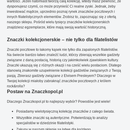
wartości. Jeżeli natomiast tworzą całą kolekcję, wtedy masz pewność, że
dysponujesz czymś, co może przynieść Ci realne zyski. Jednak, żeby
inwestować mądrze, uprzednio poznaj rynek znaczków pocztowych i
innych filatelistycznych elementów. Zrobisz to, zapoznając się z ofertą
naszego sklepu. Pośród wielu tysięcy znaczków kolekcjonerskich
znajdziesz egzemplarze, które mają swoją wartość historyczną.
Znaczki kolekcjonerskie – nie tylko dla filatelistów
Znaczki pocztowe to łakomy kąsek nie tylko dla zapalonych filatelistów.
Na świecie bardzo łatwo znaleźć ludzi, którzy zbierają wszelkie gadżety
związane z daną postacią, historią czy jakimkolwiek zjawiskiem kultury.
Znaczki ukazują się z różnych okazji i na cześć wielu postaciom. Dlatego
stanowią znakomite uzupełnienie kolekcji gadżetów związanych z Twoją
pasją. Zbierasz gadżety związane z Elvisem Presleyem? Dlaczego w
Twojej kolekcji miałoby zabraknąć znaczków pocztowych z królem
rock&rolla?
Postaw na Znaczkopol.pl
Dlaczego Znaczkopol.pl to najlepszy wybór? Powodów jest wiele!
Posiadamy wielotysięczną kolekcję znaczków z całego świata.
Wszystkie znaczki są autentyczne. Potwierdzają to analizy
specjalistów w dziedzinie filatelistyki.
Zakupy w naszym sklepie są łatwe dla każdego.