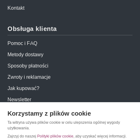
Kontakt
Obsługa klienta
Pomoc i FAQ
Metody dostawy
Sposoby płatności
Zwroty i reklamacje
Jak kupować?
Newsletter
Korzystamy z plików cookie
Konto
Ta witryna używa plików cookie w celu ulepszenia ogólnej wygody
użytkowania.
Moje konto
Zajrzyj do naszej
Polityki plików cookie
, aby uzyskać więcej informacji.