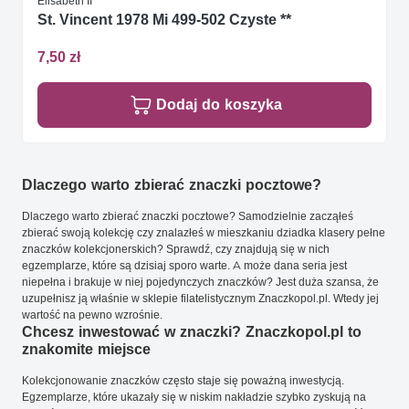
Elisabeth II
St. Vincent 1978 Mi 499-502 Czyste **
7,50 zł
Dodaj do koszyka
Dlaczego warto zbierać znaczki pocztowe?
Dlaczego warto zbierać znaczki pocztowe? Samodzielnie zacząłeś
zbierać swoją kolekcję czy znalazłeś w mieszkaniu dziadka klasery pełne
znaczków kolekcjonerskich? Sprawdź, czy znajdują się w nich
egzemplarze, które są dzisiaj sporo warte. A może dana seria jest
niepełna i brakuje w niej pojedynczych znaczków? Jest duża szansa, że
uzupełnisz ją właśnie w sklepie filatelistycznym Znaczkopol.pl. Wtedy jej
wartość na pewno wzrośnie.
Chcesz inwestować w znaczki? Znaczkopol.pl to
znakomite miejsce
Kolekcjonowanie znaczków często staje się poważną inwestycją.
Egzemplarze, które ukazały się w niskim nakładzie szybko zyskują na