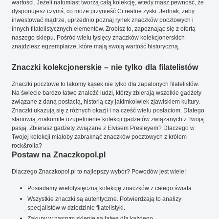
wartości. Jeżeli natomiast tworzą całą kolekcję, wtedy masz pewność, że
dysponujesz czymś, co może przynieść Ci realne zyski. Jednak, żeby
inwestować mądrze, uprzednio poznaj rynek znaczków pocztowych i
innych filatelistycznych elementów. Zrobisz to, zapoznając się z ofertą
naszego sklepu. Pośród wielu tysięcy znaczków kolekcjonerskich
znajdziesz egzemplarze, które mają swoją wartość historyczną.
Znaczki kolekcjonerskie – nie tylko dla filatelistów
Znaczki pocztowe to łakomy kąsek nie tylko dla zapalonych filatelistów.
Na świecie bardzo łatwo znaleźć ludzi, którzy zbierają wszelkie gadżety
związane z daną postacią, historią czy jakimkolwiek zjawiskiem kultury.
Znaczki ukazują się z różnych okazji i na cześć wielu postaciom. Dlatego
stanowią znakomite uzupełnienie kolekcji gadżetów związanych z Twoją
pasją. Zbierasz gadżety związane z Elvisem Presleyem? Dlaczego w
Twojej kolekcji miałoby zabraknąć znaczków pocztowych z królem
rock&rolla?
Postaw na Znaczkopol.pl
Dlaczego Znaczkopol.pl to najlepszy wybór? Powodów jest wiele!
Posiadamy wielotysięczną kolekcję znaczków z całego świata.
Wszystkie znaczki są autentyczne. Potwierdzają to analizy
specjalistów w dziedzinie filatelistyki.
Zakupy w naszym sklepie są łatwe dla każdego.