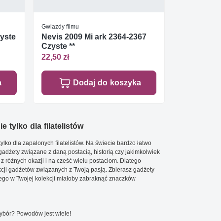
Gwiazdy filmu
zyste
Nevis 2009 Mi ark 2364-2367
Czyste **
22,50 zł
a
Dodaj do koszyka
e tylko dla filatelistów
ylko dla zapalonych filatelistów. Na świecie bardzo łatwo
 gadżety związane z daną postacią, historią czy jakimkolwiek
 z różnych okazji i na cześć wielu postaciom. Dlatego
cji gadżetów związanych z Twoją pasją. Zbierasz gadżety
go w Twojej kolekcji miałoby zabraknąć znaczków
wybór? Powodów jest wiele!