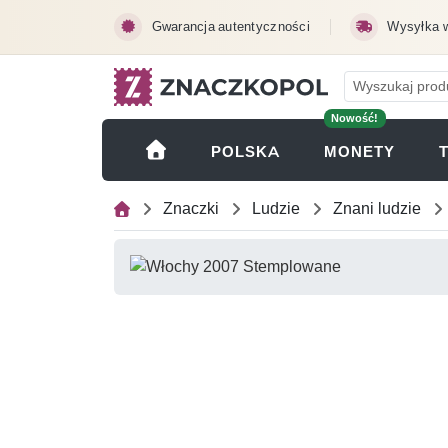
Przejdź do treści głównej
Gwarancja autentyczności
Wysyłka 
Nowość!
(OTWI
POLSKA
MONETY
Znaczki
Ludzie
Znani ludzie