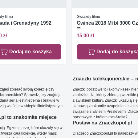
dy filmu
Gwiazdy filmu
ada i Grenadyny 1992
Gwinea 2018 Mi bl 3000 C
**
0 zł
15,00 zł
Dodaj do koszyka
Dodaj do koszyk
Znaczki kolekcjonerskie – ni
ąłeś zbierać swoją kolekcję czy
Znaczki pocztowe to łakomy kąsek nie t
kcjonerskich? Sprawdź, czy znajdują
znaleźć ludzi, którzy zbierają wszelkie
dana seria jest niepełna i brakuje w
zjawiskiem kultury. Znaczki ukazują się
ją właśnie w sklepie filatelistycznym
stanowią znakomite uzupełnienie kolek
związane z Elvisem Presleyem? Dlacze
pl to znakomite miejsce
pocztowych z królem rock&rolla?
Postaw na Znaczkopol.pl
ją. Egzemplarze, które ukazały się w
t tworzą całą kolekcję, wtedy masz
Dlaczego Znaczkopol.pl to najlepszy 