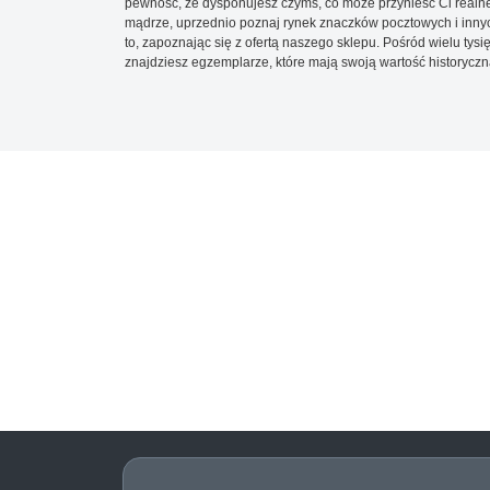
pewność, że dysponujesz czymś, co może przynieść Ci realne
mądrze, uprzednio poznaj rynek znaczków pocztowych i innych
to, zapoznając się z ofertą naszego sklepu. Pośród wielu tys
znajdziesz egzemplarze, które mają swoją wartość historyczn