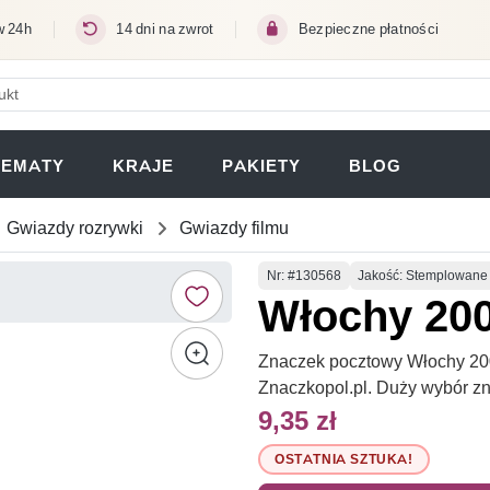
w 24h
14 dni na zwrot
Bezpieczne płatności
ERA SIĘ W NOWEJ KARCIE)
TEMATY
KRAJE
PAKIETY
BLOG
Gwiazdy rozrywki
Gwiazdy filmu
Numer
Nr
: #130568
Jakość: Stemplowane
Włochy 20
Znaczek pocztowy Włochy 200
Znaczkopol.pl. Duży wybór z
9,35 zł
OSTATNIA SZTUKA!