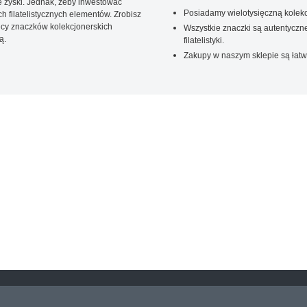
 zyski. Jednak, żeby inwestować
Posiadamy wielotysięczną kolekc
 filatelistycznych elementów. Zrobisz
ięcy znaczków kolekcjonerskich
Wszystkie znaczki są autentyczne
ą.
filatelistyki.
Zakupy w naszym sklepie są łatw