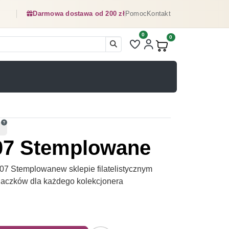
Darmowa dostawa od 200 zł
Pomoc
Kontakt
0
Liczba pozycji na liście ulubionyc
0
Produkty w koszyku:
07 Stemplowane
7 Stemplowanew sklepie filatelistycznym
naczków dla każdego kolekcjonera