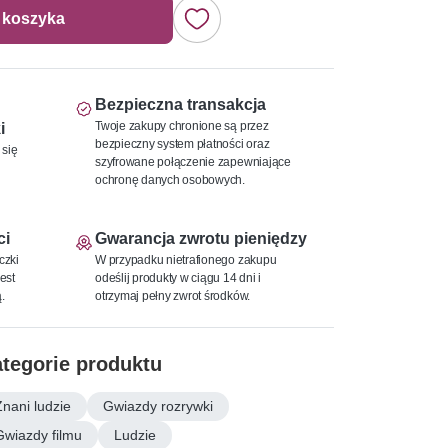
 koszyka
Bezpieczna transakcja
Twoje zakupy chronione są przez
i
bezpieczny system płatności oraz
 się
szyfrowane połączenie zapewniające
ochronę danych osobowych.
ci
Gwarancja zwrotu pieniędzy
czki
W przypadku nietrafionego zakupu
est
odeślij produkty w ciągu 14 dni i
.
otrzymaj pełny zwrot środków.
tegorie produktu
Znani ludzie
Gwiazdy rozrywki
Gwiazdy filmu
Ludzie