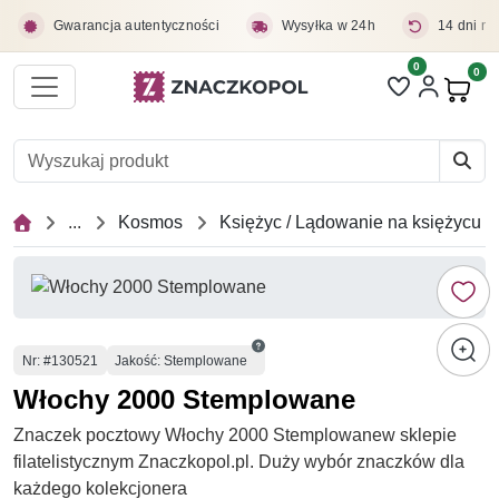
Przejdź do treści głównej
Gwarancja autentyczności
Wysyłka w 24h
14 dni na
0
Liczba pozycji 
0
Pro
...
Kosmos
Księżyc / Lądowanie na księżycu
Numer
Nr
: #130521
Jakość: Stemplowane
Włochy 2000 Stemplowane
Znaczek pocztowy Włochy 2000 Stemplowanew sklepie
filatelistycznym Znaczkopol.pl. Duży wybór znaczków dla
każdego kolekcjonera