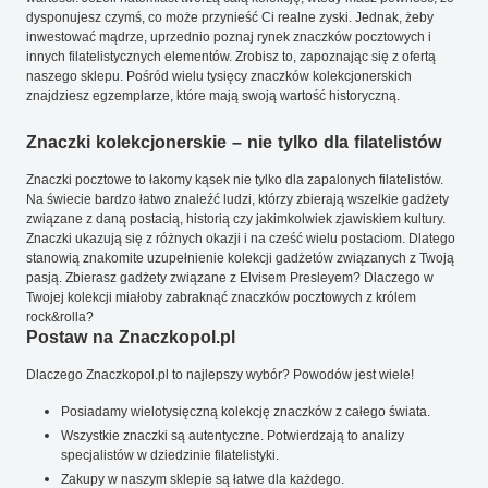
dysponujesz czymś, co może przynieść Ci realne zyski. Jednak, żeby
inwestować mądrze, uprzednio poznaj rynek znaczków pocztowych i
innych filatelistycznych elementów. Zrobisz to, zapoznając się z ofertą
naszego sklepu. Pośród wielu tysięcy znaczków kolekcjonerskich
znajdziesz egzemplarze, które mają swoją wartość historyczną.
Znaczki kolekcjonerskie – nie tylko dla filatelistów
Znaczki pocztowe to łakomy kąsek nie tylko dla zapalonych filatelistów.
Na świecie bardzo łatwo znaleźć ludzi, którzy zbierają wszelkie gadżety
związane z daną postacią, historią czy jakimkolwiek zjawiskiem kultury.
Znaczki ukazują się z różnych okazji i na cześć wielu postaciom. Dlatego
stanowią znakomite uzupełnienie kolekcji gadżetów związanych z Twoją
pasją. Zbierasz gadżety związane z Elvisem Presleyem? Dlaczego w
Twojej kolekcji miałoby zabraknąć znaczków pocztowych z królem
rock&rolla?
Postaw na Znaczkopol.pl
Dlaczego Znaczkopol.pl to najlepszy wybór? Powodów jest wiele!
Posiadamy wielotysięczną kolekcję znaczków z całego świata.
Wszystkie znaczki są autentyczne. Potwierdzają to analizy
specjalistów w dziedzinie filatelistyki.
Zakupy w naszym sklepie są łatwe dla każdego.