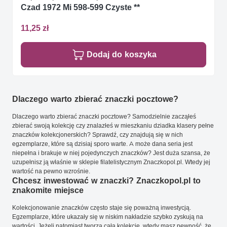
Czad 1972 Mi 598-599 Czyste **
11,25 zł
Dodaj do koszyka
Dlaczego warto zbierać znaczki pocztowe?
Dlaczego warto zbierać znaczki pocztowe? Samodzielnie zacząłeś
zbierać swoją kolekcję czy znalazłeś w mieszkaniu dziadka klasery pełne
znaczków kolekcjonerskich? Sprawdź, czy znajdują się w nich
egzemplarze, które są dzisiaj sporo warte. A może dana seria jest
niepełna i brakuje w niej pojedynczych znaczków? Jest duża szansa, że
uzupełnisz ją właśnie w sklepie filatelistycznym Znaczkopol.pl. Wtedy jej
wartość na pewno wzrośnie.
Chcesz inwestować w znaczki? Znaczkopol.pl to
znakomite miejsce
Kolekcjonowanie znaczków często staje się poważną inwestycją.
Egzemplarze, które ukazały się w niskim nakładzie szybko zyskują na
wartości. Jeżeli natomiast tworzą całą kolekcję, wtedy masz pewność, że