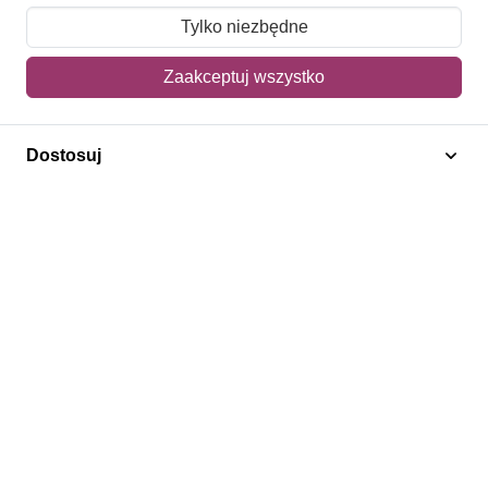
Moje zamówienia
Tylko niezbędne
Mój koszyk
Zaakceptuj wszystko
Adres dostawy
Dostosuj
Polecamy
Znaczki Konie
Znaczki Politycy
Znaczki Żaglowce
Znaczki Kolarstwo
Znaczki Boże Narodzenie
Regulamin
Prywatność
Bezpieczeństwo