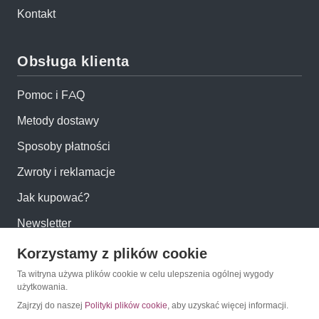
Kontakt
Obsługa klienta
Pomoc i FAQ
Metody dostawy
Sposoby płatności
Zwroty i reklamacje
Jak kupować?
Newsletter
Korzystamy z plików cookie
Konto
Ta witryna używa plików cookie w celu ulepszenia ogólnej wygody
użytkowania.
Moje konto
Zajrzyj do naszej
Polityki plików cookie
, aby uzyskać więcej informacji.