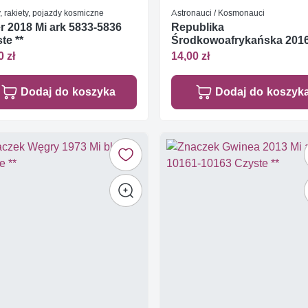
 rakiety, pojazdy kosmiczne
Astronauci / Kosmonauci
r 2018 Mi ark 5833-5836
Republika
te **
Środkowoafrykańska 2016
bl 1431 Czyste **
0 zł
14,00 zł
Dodaj do koszyka
Dodaj do koszyk