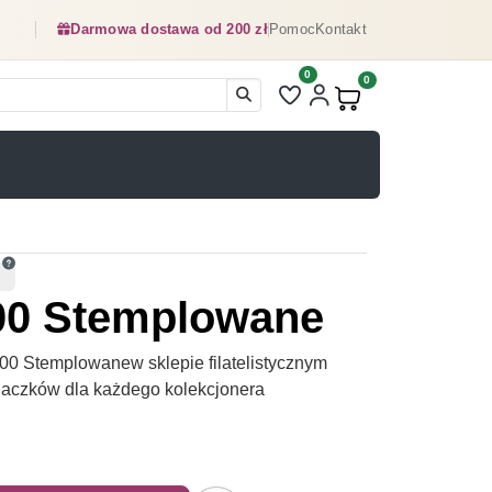
Darmowa dostawa od 200 zł
Pomoc
Kontakt
0
Liczba pozycji na liście ulubionyc
0
Produkty w koszyku:
00 Stemplowane
0 Stemplowanew sklepie filatelistycznym
naczków dla każdego kolekcjonera