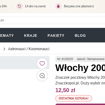
w 24h
14 dni na zwrot
Bezpieczne płatności
ERA SIĘ W NOWEJ KARCIE)
TEMATY
KRAJE
PAKIETY
BLOG
s
Astronauci / Kosmonauci
Numer
Nr
: #130520
Jakość: Stemplowane
Włochy 20
Znaczek pocztowy Włochy 200
Znaczkopol.pl. Duży wybór z
12,50 zł
OSTATNIA SZTUKA!