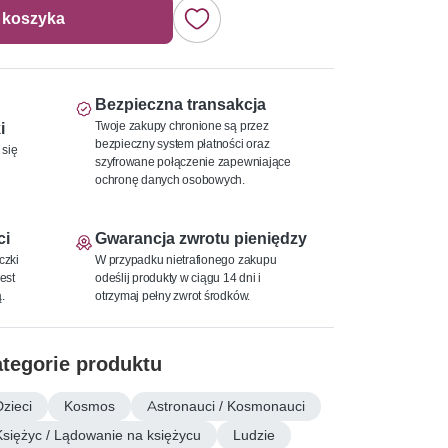
 koszyka
Bezpieczna transakcja
Twoje zakupy chronione są przez
i
bezpieczny system płatności oraz
 się
szyfrowane połączenie zapewniające
ochronę danych osobowych.
ci
Gwarancja zwrotu pieniędzy
czki
W przypadku nietrafionego zakupu
est
odeślij produkty w ciągu 14 dni i
.
otrzymaj pełny zwrot środków.
tegorie produktu
Dzieci
Kosmos
Astronauci / Kosmonauci
Księżyc / Lądowanie na księżycu
Ludzie