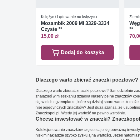
Księżyc / Lądowanie na księżycu
Ziemia
Mozambik 2009 Mi 3329-3334
Węgr
Czyste **
**
15,00 zł
70,0
Dodaj do koszyka
Dlaczego warto zbierać znaczki pocztowe?
Dlaczego warto zbierać znaczki pocztowe? Samodzielnie zacz
znalazłeś w mieszkaniu dziadka klasery pełne znaczków kole
się w nich egzemplarze, które są dzisiaj sporo warte. A może 
niej pojedynczych znaczków? Jest duża szansa, że uzupełnisz 
Znaczkopol.pl. Wtedy jej wartość na pewno wzrośnie.
Chcesz inwestować w znaczki? Znaczkopol.
Kolekcjonowanie znaczków często staje się poważną inwestyc
niskim nakładzie szybko zyskują na wartości. Jeżeli natomias