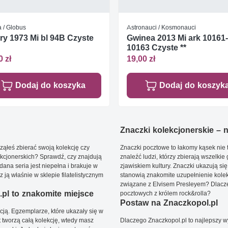
 / Globus
Astronauci / Kosmonauci
y 1973 Mi bl 94B Czyste
Gwinea 2013 Mi ark 10161-
10163 Czyste **
0 zł
19,00 zł
Dodaj do koszyka
Dodaj do koszyk
Znaczki kolekcjonerskie – ni
ąłeś zbierać swoją kolekcję czy
Znaczki pocztowe to łakomy kąsek nie t
kcjonerskich? Sprawdź, czy znajdują
znaleźć ludzi, którzy zbierają wszelkie
dana seria jest niepełna i brakuje w
zjawiskiem kultury. Znaczki ukazują się
ją właśnie w sklepie filatelistycznym
stanowią znakomite uzupełnienie kolek
związane z Elvisem Presleyem? Dlacze
pl to znakomite miejsce
pocztowych z królem rock&rolla?
Postaw na Znaczkopol.pl
ją. Egzemplarze, które ukazały się w
t tworzą całą kolekcję, wtedy masz
Dlaczego Znaczkopol.pl to najlepszy 