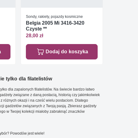
Sondy, rakiety, pojazdy kosmiczne
Belgia 2005 Mi 3416-3420
Czyste **
28,00 zł
a
Dodaj do koszyka
e tylko dla filatelistów
ylko dla zapalonych filatelistów. Na świecie bardzo łatwo
 gadżety związane z daną postacią, historią czy jakimkolwiek
 z różnych okazji i na cześć wielu postaciom. Dlatego
cji gadżetów związanych z Twoją pasją. Zbierasz gadżety
go w Twojej kolekcji miałoby zabraknąć znaczków
wybór? Powodów jest wiele!