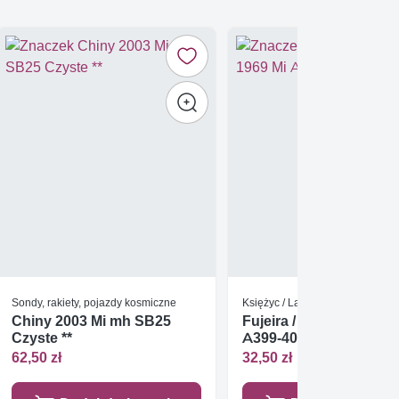
Sondy, rakiety, pojazdy kosmiczne
Księżyc / Lądowanie na księżyc
Chiny 2003 Mi mh SB25
Fujeira / Fudżajra 1969
Czyste **
A399-407 Czyste **
62,50 zł
32,50 zł