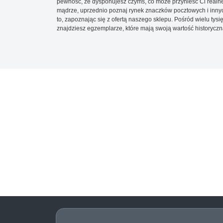
pewność, że dysponujesz czymś, co może przynieść Ci realne
mądrze, uprzednio poznaj rynek znaczków pocztowych i innych
to, zapoznając się z ofertą naszego sklepu. Pośród wielu tys
znajdziesz egzemplarze, które mają swoją wartość historyczn