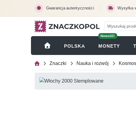
Przejdź do treści głównej
Gwarancja autentyczności
Wysyłka 
Nowość!
(OTWI
POLSKA
MONETY
Znaczki
Nauka i rozwój
Kosmo