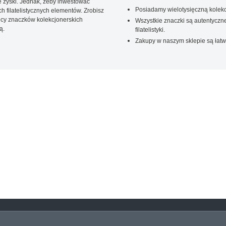
 zyski. Jednak, żeby inwestować
Posiadamy wielotysięczną kolekc
 filatelistycznych elementów. Zrobisz
ięcy znaczków kolekcjonerskich
Wszystkie znaczki są autentyczne
ą.
filatelistyki.
Zakupy w naszym sklepie są łatw