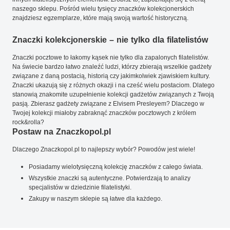
naszego sklepu. Pośród wielu tysięcy znaczków kolekcjonerskich
znajdziesz egzemplarze, które mają swoją wartość historyczną.
Znaczki kolekcjonerskie – nie tylko dla filatelistów
Znaczki pocztowe to łakomy kąsek nie tylko dla zapalonych filatelistów.
Na świecie bardzo łatwo znaleźć ludzi, którzy zbierają wszelkie gadżety
związane z daną postacią, historią czy jakimkolwiek zjawiskiem kultury.
Znaczki ukazują się z różnych okazji i na cześć wielu postaciom. Dlatego
stanowią znakomite uzupełnienie kolekcji gadżetów związanych z Twoją
pasją. Zbierasz gadżety związane z Elvisem Presleyem? Dlaczego w
Twojej kolekcji miałoby zabraknąć znaczków pocztowych z królem
rock&rolla?
Postaw na Znaczkopol.pl
Dlaczego Znaczkopol.pl to najlepszy wybór? Powodów jest wiele!
Posiadamy wielotysięczną kolekcję znaczków z całego świata.
Wszystkie znaczki są autentyczne. Potwierdzają to analizy
specjalistów w dziedzinie filatelistyki.
Zakupy w naszym sklepie są łatwe dla każdego.