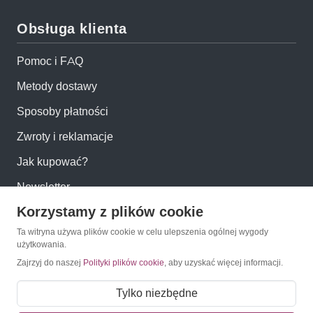
Obsługa klienta
Pomoc i FAQ
Metody dostawy
Sposoby płatności
Zwroty i reklamacje
Jak kupować?
Newsletter
Korzystamy z plików cookie
Konto
Ta witryna używa plików cookie w celu ulepszenia ogólnej wygody
użytkowania.
Zajrzyj do naszej
Polityki plików cookie
, aby uzyskać więcej informacji.
Moje konto
Moje zamówienia
Tylko niezbędne