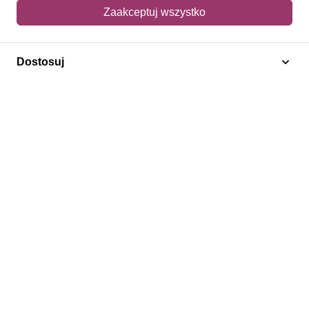
Mój koszyk
Zaakceptuj wszystko
Adres dostawy
Dostosuj
Polecamy
Znaczki Konie
Znaczki Politycy
Znaczki Żaglowce
Znaczki Kolarstwo
Znaczki Boże Narodzenie
Regulamin
Prywatność
Bezpieczeństwo
2026 © SlimAD All Rights Reserved.