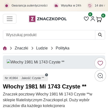
Przejdź do treści głównej
Gwarancja autentyczności
Wysyłka w 24h
14 dni na
0
Liczba pozycji 
0
Pro
Znaczki
Ludzie
Polityka
Numer
Nr
: #1964
Jakość: Czyste **
Włochy 1981 Mi 1743 Czyste **
Znaczek pocztowy Włochy 1981 Mi 1743 Czyste **w
sklepie filatelistycznym Znaczkopol.pl. Duży wybór
znaczków dla każdego kolekcjonera