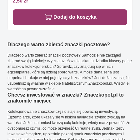
2,50 zł
Dodaj do koszyka
Dlaczego warto zbierać znaczki pocztowe?
Dlaczego warto zbierać znaczki pocztowe? Samodzielnie zacząłeś
zbierać swoją kolekcję czy znalazłeś w mieszkaniu dziadka klasery pełne
znaczków kolekcjonerskich? Sprawdź, czy znajdują się w nich
egzemplarze, które są dzisiaj sporo warte. A może dana seria jest
niepełna i brakuje w niej pojedynczych znaczków? Jest duża szansa, że
uzupełnisz ją właśnie w sklepie filatelistycznym Znaczkopol.pl. Wtedy jej
wartość na pewno wzrośnie.
Chcesz inwestować w znaczki? Znaczkopol.pl to
znakomite miejsce
Kolekcjonowanie znaczków często staje się poważną inwestycją.
Egzemplarze, które ukazały się w niskim nakładzie szybko zyskują na
wartości. Jeżeli natomiast tworzą całą kolekcję, wtedy masz pewność, że
dysponujesz czymś, co może przynieść Ci realne zyski. Jednak, żeby
inwestować mądrze, uprzednio poznaj rynek znaczków pocztowych i
innych filatelistycznych elementów. Zrobisz to, zapoznając się z ofertą