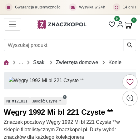
Przejdź do treści głównej
Gwarancja autentyczności
Wysyłka w 24h
14 dni na
0
Liczba pozycji 
0
Pro
...
Ssaki
Zwierzęta domowe
Konie
Numer
Nr
: #121831
Jakość: Czyste **
Węgry 1992 Mi bl 221 Czyste **
Znaczek pocztowy Węgry 1992 Mi bl 221 Czyste **w
sklepie filatelistycznym Znaczkopol.pl. Duży wybór
znaczków dla każdego kolekcjonera