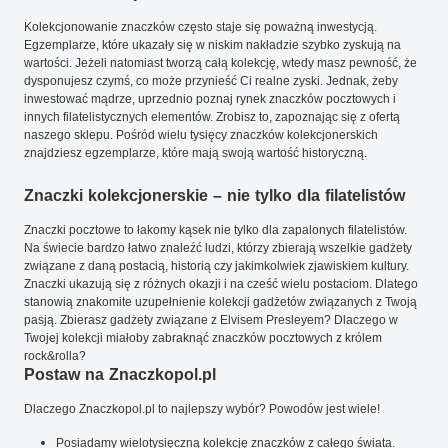
Kolekcjonowanie znaczków często staje się poważną inwestycją.
Egzemplarze, które ukazały się w niskim nakładzie szybko zyskują na
wartości. Jeżeli natomiast tworzą całą kolekcję, wtedy masz pewność, że
dysponujesz czymś, co może przynieść Ci realne zyski. Jednak, żeby
inwestować mądrze, uprzednio poznaj rynek znaczków pocztowych i
innych filatelistycznych elementów. Zrobisz to, zapoznając się z ofertą
naszego sklepu. Pośród wielu tysięcy znaczków kolekcjonerskich
znajdziesz egzemplarze, które mają swoją wartość historyczną.
Znaczki kolekcjonerskie – nie tylko dla filatelistów
Znaczki pocztowe to łakomy kąsek nie tylko dla zapalonych filatelistów.
Na świecie bardzo łatwo znaleźć ludzi, którzy zbierają wszelkie gadżety
związane z daną postacią, historią czy jakimkolwiek zjawiskiem kultury.
Znaczki ukazują się z różnych okazji i na cześć wielu postaciom. Dlatego
stanowią znakomite uzupełnienie kolekcji gadżetów związanych z Twoją
pasją. Zbierasz gadżety związane z Elvisem Presleyem? Dlaczego w
Twojej kolekcji miałoby zabraknąć znaczków pocztowych z królem
rock&rolla?
Postaw na Znaczkopol.pl
Dlaczego Znaczkopol.pl to najlepszy wybór? Powodów jest wiele!
Posiadamy wielotysięczną kolekcję znaczków z całego świata.