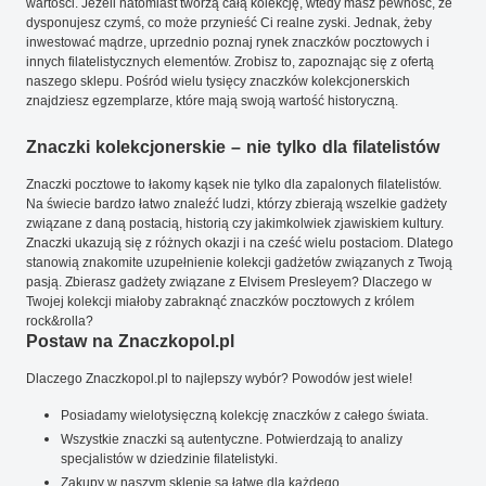
wartości. Jeżeli natomiast tworzą całą kolekcję, wtedy masz pewność, że
dysponujesz czymś, co może przynieść Ci realne zyski. Jednak, żeby
inwestować mądrze, uprzednio poznaj rynek znaczków pocztowych i
innych filatelistycznych elementów. Zrobisz to, zapoznając się z ofertą
naszego sklepu. Pośród wielu tysięcy znaczków kolekcjonerskich
znajdziesz egzemplarze, które mają swoją wartość historyczną.
Znaczki kolekcjonerskie – nie tylko dla filatelistów
Znaczki pocztowe to łakomy kąsek nie tylko dla zapalonych filatelistów.
Na świecie bardzo łatwo znaleźć ludzi, którzy zbierają wszelkie gadżety
związane z daną postacią, historią czy jakimkolwiek zjawiskiem kultury.
Znaczki ukazują się z różnych okazji i na cześć wielu postaciom. Dlatego
stanowią znakomite uzupełnienie kolekcji gadżetów związanych z Twoją
pasją. Zbierasz gadżety związane z Elvisem Presleyem? Dlaczego w
Twojej kolekcji miałoby zabraknąć znaczków pocztowych z królem
rock&rolla?
Postaw na Znaczkopol.pl
Dlaczego Znaczkopol.pl to najlepszy wybór? Powodów jest wiele!
Posiadamy wielotysięczną kolekcję znaczków z całego świata.
Wszystkie znaczki są autentyczne. Potwierdzają to analizy
specjalistów w dziedzinie filatelistyki.
Zakupy w naszym sklepie są łatwe dla każdego.