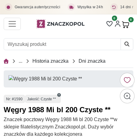
Przejdź do treści głównej
Gwarancja autentyczności
Wysyłka w 24h
14 dni na
0
Liczba pozycji 
0
Pro
...
Historia znaczka
Dni znaczka
Numer
Nr
: #1590
Jakość: Czyste **
Węgry 1988 Mi bl 200 Czyste **
Znaczek pocztowy Węgry 1988 Mi bl 200 Czyste **w
sklepie filatelistycznym Znaczkopol.pl. Duży wybór
znaczków dla każdego kolekcjonera