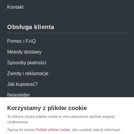
Kontakt
Obsługa klienta
Pomoc i FAQ
Metody dostawy
Sposoby płatności
Zwroty i reklamacje
Jak kupować?
Newsletter
Korzystamy z plików cookie
Konto
Ta witryna używa plików cookie w celu ulepszenia ogólnej wygody
użytkowania.
Moje konto
Zajrzyj do naszej
Polityki plików cookie
, aby uzyskać więcej informacji.