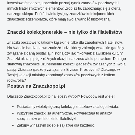
inwestować mądrze, uprzednio poznaj rynek znaczków pocztowych i
innych filatelistycznych elementów. Zrobisz to, zapoznając się z ofertą
naszego sklepu. Pośród wielu tysięcy znaczków kolekcjonerskich
znajdziesz egzemplarze, które mają swoją wartość historyczną.
Znaczki kolekcjonerskie – nie tylko dla filatelistów
Znaczki pocztowe to łakomy kąsek nie tylko dla zapalonych filatelistów.
Na świecie bardzo łatwo znaleźć ludzi, którzy zbierają wszelkie gadżety
związane z daną postacią, historią czy jakimkolwiek zjawiskiem kultury.
Znaczki ukazują się z różnych okazji i na cześć wielu postaciom. Dlatego
stanowią znakomite uzupełnienie kolekcji gadżetów związanych z Twoją
pasją. Zbierasz gadżety związane z Elvisem Presleyem? Dlaczego w
Twojej kolekcji miałoby zabraknąć znaczków pocztowych z królem
rock&rolla?
Postaw na Znaczkopol.pl
Dlaczego Znaczkopol.pl to najlepszy wybór? Powodów jest wiele!
Posiadamy wielotysięczną kolekcję znaczków z całego świata.
Wszystkie znaczki są autentyczne. Potwierdzają to analizy
specjalistów w dziedzinie filatelistyki.
Zakupy w naszym sklepie są łatwe dla każdego.