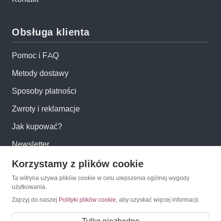
Obsługa klienta
Pomoc i FAQ
Metody dostawy
Sposoby płatności
Zwroty i reklamacje
Jak kupować?
Newsletter
Korzystamy z plików cookie
Konto
Ta witryna używa plików cookie w celu ulepszenia ogólnej wygody
użytkowania.
Moje konto
Zajrzyj do naszej
Polityki plików cookie
, aby uzyskać więcej informacji.
Moje zamówienia