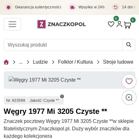
Przejdź do treści głównej
Gwarancja autentyczności
Wysyłka w 24h
14 dni na
0
Liczba pozycji 
0
Pro
...
Ludzie
Folklor / Kultura
Stroje ludowe
Numer
Nr
: #23599
Jakość: Czyste **
Węgry 1977 Mi 3205 Czyste **
Znaczek pocztowy Węgry 1977 Mi 3205 Czyste **w sklepie
filatelistycznym Znaczkopol.pl. Duży wybór znaczków dla
każdego kolekcjonera