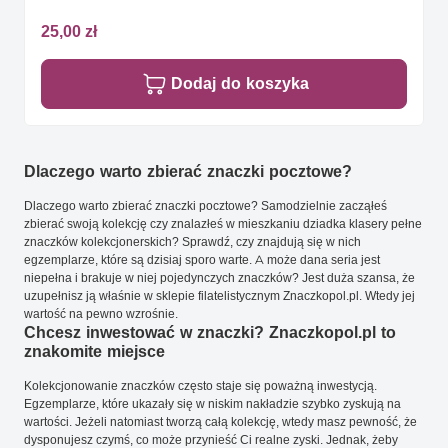
25,00 zł
Dodaj do koszyka
Dlaczego warto zbierać znaczki pocztowe?
Dlaczego warto zbierać znaczki pocztowe? Samodzielnie zacząłeś
zbierać swoją kolekcję czy znalazłeś w mieszkaniu dziadka klasery pełne
znaczków kolekcjonerskich? Sprawdź, czy znajdują się w nich
egzemplarze, które są dzisiaj sporo warte. A może dana seria jest
niepełna i brakuje w niej pojedynczych znaczków? Jest duża szansa, że
uzupełnisz ją właśnie w sklepie filatelistycznym Znaczkopol.pl. Wtedy jej
wartość na pewno wzrośnie.
Chcesz inwestować w znaczki? Znaczkopol.pl to
znakomite miejsce
Kolekcjonowanie znaczków często staje się poważną inwestycją.
Egzemplarze, które ukazały się w niskim nakładzie szybko zyskują na
wartości. Jeżeli natomiast tworzą całą kolekcję, wtedy masz pewność, że
dysponujesz czymś, co może przynieść Ci realne zyski. Jednak, żeby