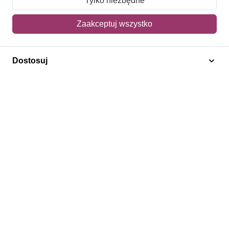
Tylko niezbędne
Mój koszyk
Zaakceptuj wszystko
Adres dostawy
Dostosuj
Polecamy
Znaczki Konie
Znaczki Politycy
Znaczki Żaglowce
Znaczki Kwiaty
Znaczki Boże Narodzenie
Regulamin
Prywatność
Bezpieczeństwo