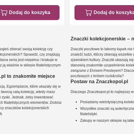
Dodaj do koszyka
Dodaj do koszyk
Znaczki kolekcjonerskie – ni
ąłeś zbierać swoją kolekcję czy
Znaczki pocztowe to łakomy kąsek nie t
kcjonerskich? Sprawdź, czy znajdują
znaleźć ludzi, którzy zbierają wszelkie
dana seria jest niepełna i brakuje w
zjawiskiem kultury. Znaczki ukazują się
ją właśnie w sklepie filatelistycznym
stanowią znakomite uzupełnienie kolek
związane z Elvisem Presleyem? Dlacze
pl to znakomite miejsce
pocztowych z królem rock&rolla?
Postaw na Znaczkopol.pl
ją. Egzemplarze, które ukazały się w
t tworzą całą kolekcję, wtedy masz
Dlaczego Znaczkopol.pl to najlepszy 
 zyski. Jednak, żeby inwestować
Posiadamy wielotysięczną kolekc
 filatelistycznych elementów. Zrobisz
ięcy znaczków kolekcjonerskich
Wszystkie znaczki są autentyczne
ą.
filatelistyki.
Zakupy w naszym sklepie są łatw