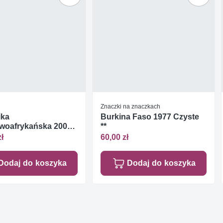
Znaczki na znaczkach
ika
Burkina Faso 1977 Czyste
woafrykańska 2004
**
**
zł
60,00 zł
Dodaj do koszyka
Dodaj do koszyka