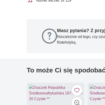
Numer Michel: bl 119
Masz pytania? Z prz
Niezależnie od tego, czy sz
filatelistyką.
To może Ci się spodoba