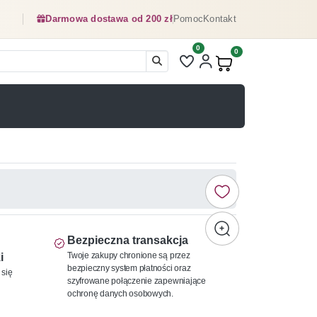
Darmowa dostawa od 200 zł
Pomoc
Kontakt
0
Liczba pozycji na liście ulubionyc
0
Produkty w koszyku:
Bezpieczna transakcja
Twoje zakupy chronione są przez
i
bezpieczny system płatności oraz
 się
szyfrowane połączenie zapewniające
ochronę danych osobowych.