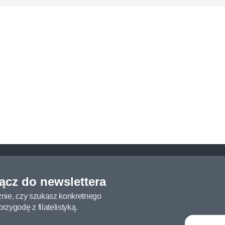
łącz do newslettera
żnie, czy szukasz konkretnego
zygodę z filatelistyką.