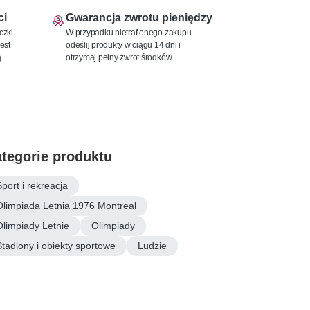
ci
Gwarancja zwrotu pieniędzy
czki
W przypadku nietrafionego zakupu
est
odeślij produkty w ciągu 14 dni i
.
otrzymaj pełny zwrot środków.
tegorie produktu
Sport i rekreacja
Olimpiada Letnia 1976 Montreal
Olimpiady Letnie
Olimpiady
Stadiony i obiekty sportowe
Ludzie