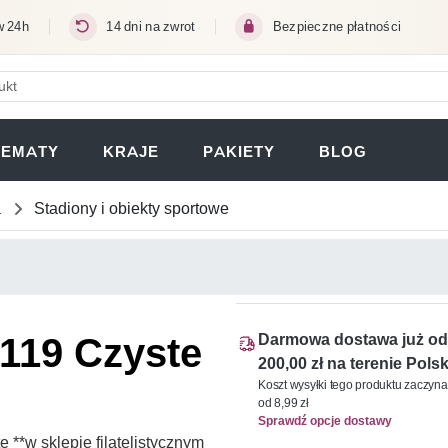
w 24h
14 dni na zwrot
Bezpieczne płatności
ERA SIĘ W NOWEJ KARCIE)
TEMATY
KRAJE
PAKIETY
BLOG
a
Stadiony i obiekty sportowe
 119 Czyste
Darmowa dostawa już od
200,00 zł na terenie Polsk
Koszt wysyłki tego produktu zaczyna
od 8,99 zł
Sprawdź opcje dostawy
**w sklepie filatelistycznym