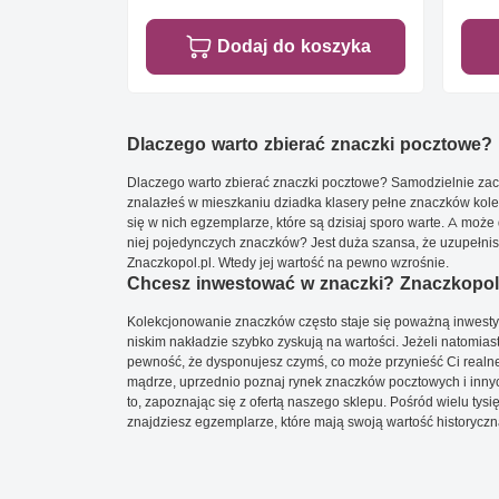
Dodaj do koszyka
Dlaczego warto zbierać znaczki pocztowe?
Dlaczego warto zbierać znaczki pocztowe? Samodzielnie zacz
znalazłeś w mieszkaniu dziadka klasery pełne znaczków kole
się w nich egzemplarze, które są dzisiaj sporo warte. A może 
niej pojedynczych znaczków? Jest duża szansa, że uzupełnisz 
Znaczkopol.pl. Wtedy jej wartość na pewno wzrośnie.
Chcesz inwestować w znaczki? Znaczkopol.
Kolekcjonowanie znaczków często staje się poważną inwestyc
niskim nakładzie szybko zyskują na wartości. Jeżeli natomias
pewność, że dysponujesz czymś, co może przynieść Ci realne
mądrze, uprzednio poznaj rynek znaczków pocztowych i innych
to, zapoznając się z ofertą naszego sklepu. Pośród wielu tys
znajdziesz egzemplarze, które mają swoją wartość historyczn