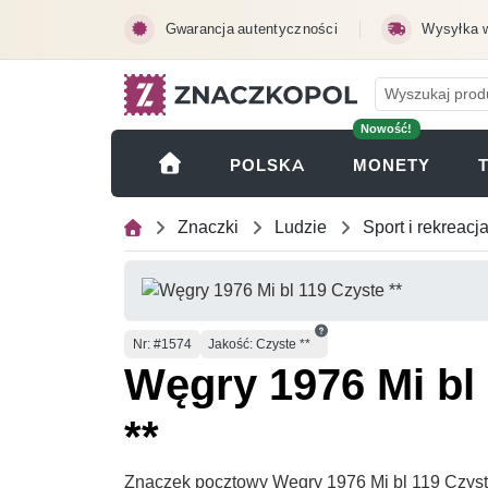
Przejdź do treści głównej
Gwarancja autentyczności
Wysyłka 
Nowość!
(OTWI
POLSKA
MONETY
Znaczki
Ludzie
Sport i rekreacj
Numer
Nr
: #1574
Jakość: Czyste **
Węgry 1976 Mi bl
**
Znaczek pocztowy Węgry 1976 Mi bl 119 Czyste 