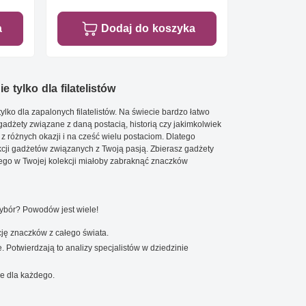
a
Dodaj do koszyka
e tylko dla filatelistów
ylko dla zapalonych filatelistów. Na świecie bardzo łatwo
 gadżety związane z daną postacią, historią czy jakimkolwiek
 z różnych okazji i na cześć wielu postaciom. Dlatego
cji gadżetów związanych z Twoją pasją. Zbierasz gadżety
go w Twojej kolekcji miałoby zabraknąć znaczków
wybór? Powodów jest wiele!
ję znaczków z całego świata.
. Potwierdzają to analizy specjalistów w dziedzinie
e dla każdego.