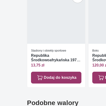
Stadiony i obiekty sportowe
Boks
Republika
Republ
Środkowoafrykańska 1977
Środko
Mi bl 20 Czyste **
Czyste 
13,75 zł
120,00 
Dodaj do koszyka
Podobne walory