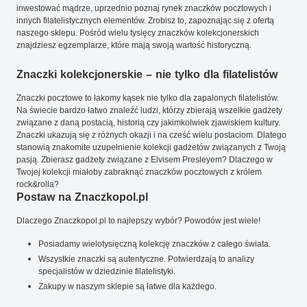
inwestować mądrze, uprzednio poznaj rynek znaczków pocztowych i
innych filatelistycznych elementów. Zrobisz to, zapoznając się z ofertą
naszego sklepu. Pośród wielu tysięcy znaczków kolekcjonerskich
znajdziesz egzemplarze, które mają swoją wartość historyczną.
Znaczki kolekcjonerskie – nie tylko dla filatelistów
Znaczki pocztowe to łakomy kąsek nie tylko dla zapalonych filatelistów.
Na świecie bardzo łatwo znaleźć ludzi, którzy zbierają wszelkie gadżety
związane z daną postacią, historią czy jakimkolwiek zjawiskiem kultury.
Znaczki ukazują się z różnych okazji i na cześć wielu postaciom. Dlatego
stanowią znakomite uzupełnienie kolekcji gadżetów związanych z Twoją
pasją. Zbierasz gadżety związane z Elvisem Presleyem? Dlaczego w
Twojej kolekcji miałoby zabraknąć znaczków pocztowych z królem
rock&rolla?
Postaw na Znaczkopol.pl
Dlaczego Znaczkopol.pl to najlepszy wybór? Powodów jest wiele!
Posiadamy wielotysięczną kolekcję znaczków z całego świata.
Wszystkie znaczki są autentyczne. Potwierdzają to analizy
specjalistów w dziedzinie filatelistyki.
Zakupy w naszym sklepie są łatwe dla każdego.