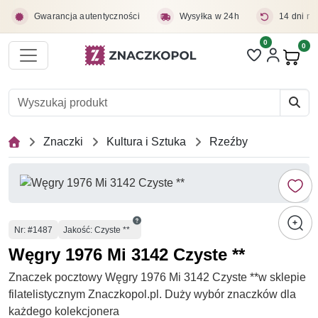
Przejdź do treści głównej
Gwarancja autentyczności
Wysyłka w 24h
14 dni na
0
Liczba pozycji 
0
Pro
Znaczki
Kultura i Sztuka
Rzeźby
Numer
Nr
: #1487
Jakość: Czyste **
Węgry 1976 Mi 3142 Czyste **
Znaczek pocztowy Węgry 1976 Mi 3142 Czyste **w sklepie
filatelistycznym Znaczkopol.pl. Duży wybór znaczków dla
każdego kolekcjonera