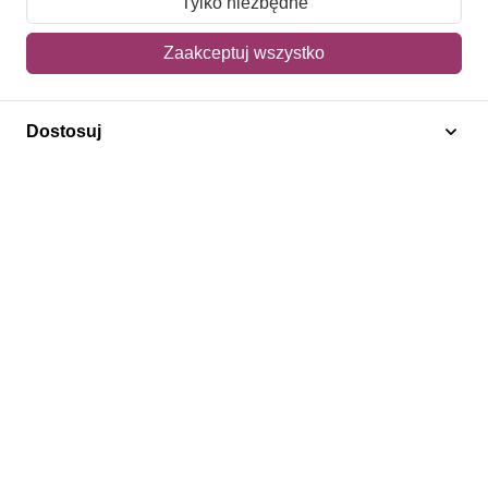
Tylko niezbędne
Mój koszyk
Zaakceptuj wszystko
Adres dostawy
Dostosuj
Polecamy
Znaczki Konie
Znaczki Politycy
Znaczki Żaglowce
Znaczki Kwiaty
Znaczki Herby / Heraldyka / Symbole
Regulamin
Prywatność
Bezpieczeństwo