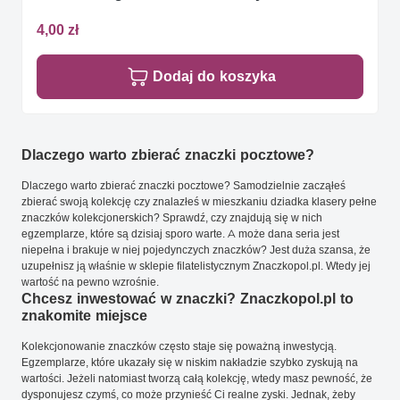
4,00 zł
Dodaj do koszyka
Dlaczego warto zbierać znaczki pocztowe?
Dlaczego warto zbierać znaczki pocztowe? Samodzielnie zacząłeś
zbierać swoją kolekcję czy znalazłeś w mieszkaniu dziadka klasery pełne
znaczków kolekcjonerskich? Sprawdź, czy znajdują się w nich
egzemplarze, które są dzisiaj sporo warte. A może dana seria jest
niepełna i brakuje w niej pojedynczych znaczków? Jest duża szansa, że
uzupełnisz ją właśnie w sklepie filatelistycznym Znaczkopol.pl. Wtedy jej
wartość na pewno wzrośnie.
Chcesz inwestować w znaczki? Znaczkopol.pl to
znakomite miejsce
Kolekcjonowanie znaczków często staje się poważną inwestycją.
Egzemplarze, które ukazały się w niskim nakładzie szybko zyskują na
wartości. Jeżeli natomiast tworzą całą kolekcję, wtedy masz pewność, że
dysponujesz czymś, co może przynieść Ci realne zyski. Jednak, żeby