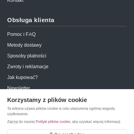
Kontakt
Obsługa klienta
Pomoc i FAQ
Metody dostawy
Sposoby płatności
Zwroty i reklamacje
Jak kupować?
Newsletter
Korzystamy z plików cookie
Konto
Ta witryna używa plików cookie w celu ulepszenia ogólnej wygody
użytkowania.
Moje konto
Zajrzyj do naszej
Polityki plików cookie
, aby uzyskać więcej informacji.
Moje zamówienia