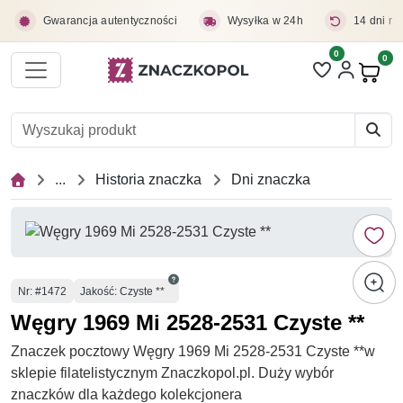
Przejdź do treści głównej
Gwarancja autentyczności
Wysyłka w 24h
14 dni na
0
Liczba pozycji 
0
Pro
...
Historia znaczka
Dni znaczka
Numer
Nr
: #1472
Jakość: Czyste **
Węgry 1969 Mi 2528-2531 Czyste **
Znaczek pocztowy Węgry 1969 Mi 2528-2531 Czyste **w
sklepie filatelistycznym Znaczkopol.pl. Duży wybór
znaczków dla każdego kolekcjonera