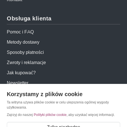
Obsługa klienta
Pomoc i FAQ
Metody dostawy
Sposoby płatności
Zwroty i reklamacje
Jak kupować?
Newsletter
Korzystamy z plików cookie
Konto
Ta witryna używa plików cookie w celu ulepszenia ogólnej wygody
użytkowania.
Moje konto
Zajrzyj do naszej
Polityki plików cookie
, aby uzyskać więcej informacji.
Moje zamówienia