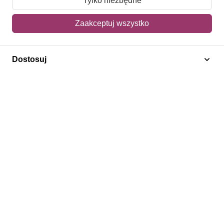
Tylko niezbędne
Mój koszyk
Zaakceptuj wszystko
Adres dostawy
Dostosuj
Polecamy
Znaczki Konie
Znaczki Politycy
Znaczki Żaglowce
Znaczki Kwiaty
Znaczki Herby / Heraldyka / Symbole
Regulamin
Prywatność
Bezpieczeństwo