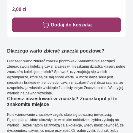
2,00 zł
Dodaj do koszyka
Dlaczego warto zbierać znaczki pocztowe?
Dlaczego warto zbierać znaczki pocztowe? Samodzielnie zacząłeś
zbierać swoją kolekcję czy znalazłeś w mieszkaniu dziadka klasery pełne
znaczków kolekcjonerskich? Sprawdź, czy znajdują się w nich
egzemplarze, które są dzisiaj sporo warte. A może dana seria jest
niepełna i brakuje w niej pojedynczych znaczków? Jest duża szansa, że
uzupełnisz ją właśnie w sklepie filatelistycznym Znaczkopol.pl. Wtedy jej
wartość na pewno wzrośnie.
Chcesz inwestować w znaczki? Znaczkopol.pl to
znakomite miejsce
Kolekcjonowanie znaczków często staje się poważną inwestycją.
Egzemplarze, które ukazały się w niskim nakładzie szybko zyskują na
wartości. Jeżeli natomiast tworzą całą kolekcję, wtedy masz pewność, że
dysponujesz czymś, co może przynieść Ci realne zyski. Jednak, żeby