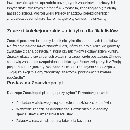
inwestować mądrze, uprzednio poznaj rynek znaczków pocztowych i
innych filatelistycznych elementów. Zrobisz to, zapoznając się z ofertą
naszego sklepu. Pośród wielu tysięcy znaczków kolekcjonerskich
znajdziesz egzemplarze, które mają swoją wartość historyczną.
Znaczki kolekcjonerskie – nie tylko dla filatelistów
Znaczki pocztowe to łakomy kąsek nie tylko dla zapalonych filatelistów.
Na świecie bardzo łatwo znaleźć ludzi, którzy zbierają wszelkie gadżety
związane z daną postacią, historią czy jakimkolwiek zjawiskiem kultury.
Znaczki ukazują się z różnych okazji i na cześć wielu postaciom. Dlatego
stanowią znakomite uzupełnienie kolekcji gadżetów związanych z Twoją
pasją. Zbierasz gadżety związane z Elvisem Presleyem? Dlaczego w
Twojej kolekcji miałoby zabraknąć znaczków pocztowych z królem
rock&rolla?
Postaw na Znaczkopol.pl
Dlaczego Znaczkopol.pl to najlepszy wybór? Powodów jest wiele!
Posiadamy wielotysięczną kolekcję znaczków z całego świata.
Wszystkie znaczki są autentyczne. Potwierdzają to analizy
specjalistów w dziedzinie filatelistyki.
Zakupy w naszym sklepie są łatwe dla każdego.