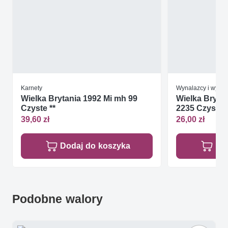
Karnety
Wynalazcy i wynal
Wielka Brytania 1992 Mi mh 99
Wielka Brytan
Czyste **
2235 Czyste *
39,60 zł
26,00 zł
Dodaj do koszyka
Do
Podobne walory