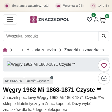
Przejdź do treści głównej
Gwarancja autentyczności
Wysyłka w 24h
14 dni na
0
Liczba pozycji 
0
Pro
...
Historia znaczka
Znaczki na znaczkach
Numer
Nr
: #132226
Jakość: Czyste **
Węgry 1962 Mi 1868-1871 Czyste **
Znaczek pocztowy Węgry 1962 Mi 1868-1871 Czyste **w
sklepie filatelistycznym Znaczkopol.pl. Duży wybór
znaczków dla każdego kolekcjonera