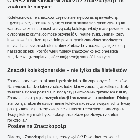
Chcesz inwestować w znaczki? Znaczkopol.pl to
znakomite miejsce
Kolekcjonowanie znaczków często staje się poważną inwestycją.
Egzemplarze, które ukazały się w niskim nakładzie szybko zyskują na
wartości. Jeżeli natomiast tworzą całą kolekcję, wtedy masz pewność, że
dysponujesz czymś, co może przynieść Ci realne zyski. Jednak, żeby
inwestować mądrze, uprzednio poznaj rynek znaczków pocztowych i
innych filatelistycznych elementów. Zrobisz to, zapoznając się z ofertą
naszego sklepu. Pośród wielu tysięcy znaczków kolekcjonerskich
znajdziesz egzemplarze, które mają swoją wartość historyczną.
Znaczki kolekcjonerskie – nie tylko dla filatelistów
Znaczki pocztowe to łakomy kąsek nie tylko dla zapalonych filatelistów.
Na świecie bardzo łatwo znaleźć ludzi, którzy zbierają wszelkie gadżety
związane z daną postacią, historią czy jakimkolwiek zjawiskiem kultury.
Znaczki ukazują się z różnych okazji i na cześć wielu postaciom. Dlatego
stanowią znakomite uzupełnienie kolekcji gadżetów związanych z Twoją
pasją. Zbierasz gadżety związane z Elvisem Presleyem? Dlaczego w
Twojej kolekcji miałoby zabraknąć znaczków pocztowych z królem
rock&rolla?
Postaw na Znaczkopol.pl
Dlaczego Znaczkopol.pl to najlepszy wybór? Powodów jest wiele!