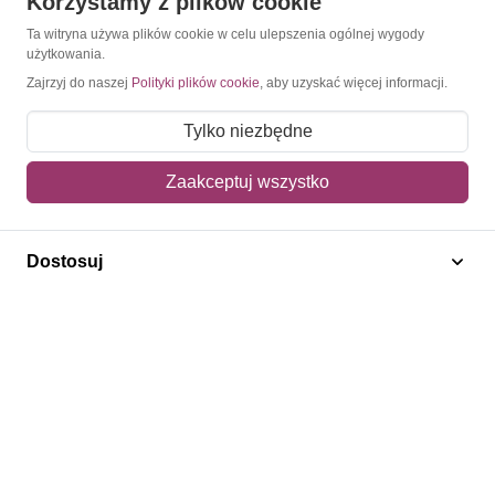
Korzystamy z plików cookie
Konto
Ta witryna używa plików cookie w celu ulepszenia ogólnej wygody
użytkowania.
Moje konto
Zajrzyj do naszej
Polityki plików cookie
, aby uzyskać więcej informacji.
Moje zamówienia
Tylko niezbędne
Mój koszyk
Zaakceptuj wszystko
Adres dostawy
Polecamy
Dostosuj
Znaczki Konie
Znaczki Politycy
Znaczki Żaglowce
Znaczki Kwiaty
Znaczki Herby / Heraldyka / Symbole