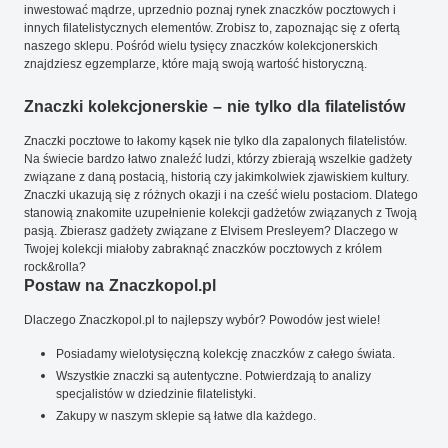
inwestować mądrze, uprzednio poznaj rynek znaczków pocztowych i
innych filatelistycznych elementów. Zrobisz to, zapoznając się z ofertą
naszego sklepu. Pośród wielu tysięcy znaczków kolekcjonerskich
znajdziesz egzemplarze, które mają swoją wartość historyczną.
Znaczki kolekcjonerskie – nie tylko dla filatelistów
Znaczki pocztowe to łakomy kąsek nie tylko dla zapalonych filatelistów.
Na świecie bardzo łatwo znaleźć ludzi, którzy zbierają wszelkie gadżety
związane z daną postacią, historią czy jakimkolwiek zjawiskiem kultury.
Znaczki ukazują się z różnych okazji i na cześć wielu postaciom. Dlatego
stanowią znakomite uzupełnienie kolekcji gadżetów związanych z Twoją
pasją. Zbierasz gadżety związane z Elvisem Presleyem? Dlaczego w
Twojej kolekcji miałoby zabraknąć znaczków pocztowych z królem
rock&rolla?
Postaw na Znaczkopol.pl
Dlaczego Znaczkopol.pl to najlepszy wybór? Powodów jest wiele!
Posiadamy wielotysięczną kolekcję znaczków z całego świata.
Wszystkie znaczki są autentyczne. Potwierdzają to analizy
specjalistów w dziedzinie filatelistyki.
Zakupy w naszym sklepie są łatwe dla każdego.