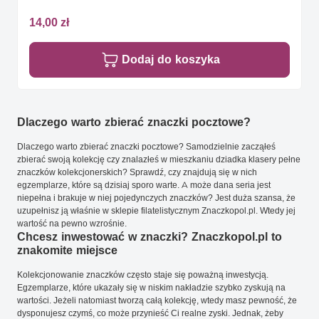
14,00 zł
Dodaj do koszyka
Dlaczego warto zbierać znaczki pocztowe?
Dlaczego warto zbierać znaczki pocztowe? Samodzielnie zacząłeś
zbierać swoją kolekcję czy znalazłeś w mieszkaniu dziadka klasery pełne
znaczków kolekcjonerskich? Sprawdź, czy znajdują się w nich
egzemplarze, które są dzisiaj sporo warte. A może dana seria jest
niepełna i brakuje w niej pojedynczych znaczków? Jest duża szansa, że
uzupełnisz ją właśnie w sklepie filatelistycznym Znaczkopol.pl. Wtedy jej
wartość na pewno wzrośnie.
Chcesz inwestować w znaczki? Znaczkopol.pl to
znakomite miejsce
Kolekcjonowanie znaczków często staje się poważną inwestycją.
Egzemplarze, które ukazały się w niskim nakładzie szybko zyskują na
wartości. Jeżeli natomiast tworzą całą kolekcję, wtedy masz pewność, że
dysponujesz czymś, co może przynieść Ci realne zyski. Jednak, żeby