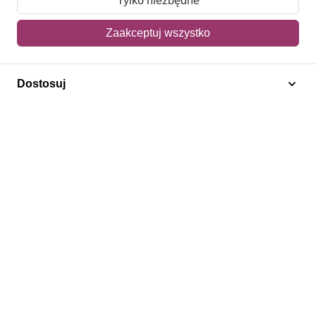
Tylko niezbędne
Mój koszyk
Zaakceptuj wszystko
Adres dostawy
Dostosuj
Polecamy
Znaczki Konie
Znaczki Politycy
Znaczki Żaglowce
Znaczki Kwiaty
Znaczki Herby / Heraldyka / Symbole
Regulamin
Prywatność
Bezpieczeństwo