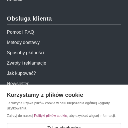
Obsługa klienta
Pomoc i FAQ
Metody dostawy
Sposoby płatności
Zwroty i reklamacje
Jak kupować?
Newsletter
Korzystamy z plików cookie
Konto
Ta witryna używa plików cookie w celu ulepszenia ogólnej wygody
użytkowania.
Moje konto
Zajrzyj do naszej
Polityki plików cookie
, aby uzyskać więcej informacji.
Moje zamówienia