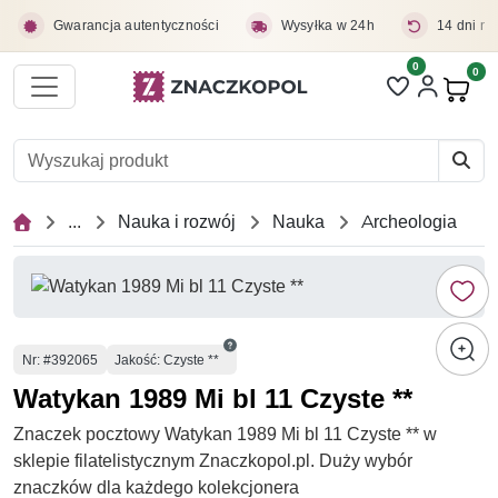
Przejdź do treści głównej
Gwarancja autentyczności
Wysyłka w 24h
14 dni na
0
Liczba pozycji 
0
Pro
...
Nauka i rozwój
Nauka
Archeologia
Numer
Nr
: #392065
Jakość: Czyste **
Watykan 1989 Mi bl 11 Czyste **
Znaczek pocztowy Watykan 1989 Mi bl 11 Czyste ** w
sklepie filatelistycznym Znaczkopol.pl. Duży wybór
znaczków dla każdego kolekcjonera