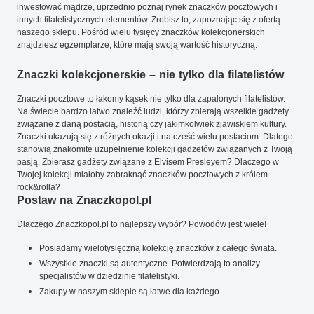
inwestować mądrze, uprzednio poznaj rynek znaczków pocztowych i
innych filatelistycznych elementów. Zrobisz to, zapoznając się z ofertą
naszego sklepu. Pośród wielu tysięcy znaczków kolekcjonerskich
znajdziesz egzemplarze, które mają swoją wartość historyczną.
Znaczki kolekcjonerskie – nie tylko dla filatelistów
Znaczki pocztowe to łakomy kąsek nie tylko dla zapalonych filatelistów.
Na świecie bardzo łatwo znaleźć ludzi, którzy zbierają wszelkie gadżety
związane z daną postacią, historią czy jakimkolwiek zjawiskiem kultury.
Znaczki ukazują się z różnych okazji i na cześć wielu postaciom. Dlatego
stanowią znakomite uzupełnienie kolekcji gadżetów związanych z Twoją
pasją. Zbierasz gadżety związane z Elvisem Presleyem? Dlaczego w
Twojej kolekcji miałoby zabraknąć znaczków pocztowych z królem
rock&rolla?
Postaw na Znaczkopol.pl
Dlaczego Znaczkopol.pl to najlepszy wybór? Powodów jest wiele!
Posiadamy wielotysięczną kolekcję znaczków z całego świata.
Wszystkie znaczki są autentyczne. Potwierdzają to analizy
specjalistów w dziedzinie filatelistyki.
Zakupy w naszym sklepie są łatwe dla każdego.