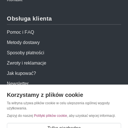
Obsługa klienta
Pomoc i FAQ
Metody dostawy
Sposoby płatności
Zwroty i reklamacje
Jak kupować?
Newsletter
Korzystamy z plików cookie
Konto
Ta witryna używa plików cookie w celu ulepszenia ogólnej wygody
użytkowania.
Moje konto
Zajrzyj do naszej
Polityki plików cookie
, aby uzyskać więcej informacji.
Moje zamówienia