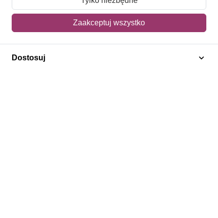
Tylko niezbędne
Mój koszyk
Zaakceptuj wszystko
Adres dostawy
Dostosuj
Polecamy
Znaczki Konie
Znaczki Politycy
Znaczki Żaglowce
Znaczki Kwiaty
Znaczki Herby / Heraldyka / Symbole
Regulamin
Prywatność
Bezpieczeństwo