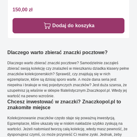
150,00 zł
Dodaj do koszyka
Dlaczego warto zbierać znaczki pocztowe?
Dlaczego warto zbierać znaczki pocztowe? Samodzielnie zacząłeś
zbierać swoją kolekcję czy znalazłeś w mieszkaniu dziadka klasery pełne
znaczków kolekcjonerskich? Sprawdź, czy znajdują się w nich
egzemplarze, które są dzisiaj sporo warte. A może dana seria jest
niepełna i brakuje w niej pojedynczych znaczków? Jest duża szansa, że
uzupełnisz ją właśnie w sklepie filatelistycznym Znaczkopol.pl. Wtedy jej
wartość na pewno wzrośnie.
Chcesz inwestować w znaczki? Znaczkopol.pl to
znakomite miejsce
Kolekcjonowanie znaczków często staje się poważną inwestycją.
Egzemplarze, które ukazały się w niskim nakładzie szybko zyskują na
wartości. Jeżeli natomiast tworzą całą kolekcję, wtedy masz pewność, że
dysponujesz czymś, co może przynieść Ci realne zyski. Jednak, żeby