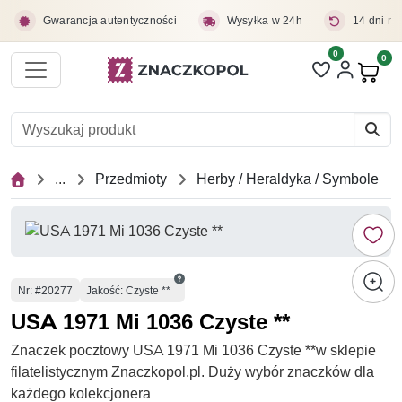
Przejdź do treści głównej
Gwarancja autentyczności
Wysyłka w 24h
14 dni na
0
Liczba pozycji 
0
Pro
...
Przedmioty
Herby / Heraldyka / Symbole
Numer
Nr
: #20277
Jakość: Czyste **
USA 1971 Mi 1036 Czyste **
Znaczek pocztowy USA 1971 Mi 1036 Czyste **w sklepie
filatelistycznym Znaczkopol.pl. Duży wybór znaczków dla
każdego kolekcjonera