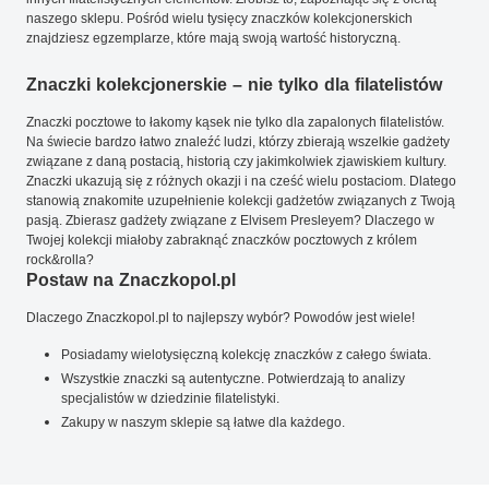
naszego sklepu. Pośród wielu tysięcy znaczków kolekcjonerskich
znajdziesz egzemplarze, które mają swoją wartość historyczną.
Znaczki kolekcjonerskie – nie tylko dla filatelistów
Znaczki pocztowe to łakomy kąsek nie tylko dla zapalonych filatelistów.
Na świecie bardzo łatwo znaleźć ludzi, którzy zbierają wszelkie gadżety
związane z daną postacią, historią czy jakimkolwiek zjawiskiem kultury.
Znaczki ukazują się z różnych okazji i na cześć wielu postaciom. Dlatego
stanowią znakomite uzupełnienie kolekcji gadżetów związanych z Twoją
pasją. Zbierasz gadżety związane z Elvisem Presleyem? Dlaczego w
Twojej kolekcji miałoby zabraknąć znaczków pocztowych z królem
rock&rolla?
Postaw na Znaczkopol.pl
Dlaczego Znaczkopol.pl to najlepszy wybór? Powodów jest wiele!
Posiadamy wielotysięczną kolekcję znaczków z całego świata.
Wszystkie znaczki są autentyczne. Potwierdzają to analizy
specjalistów w dziedzinie filatelistyki.
Zakupy w naszym sklepie są łatwe dla każdego.