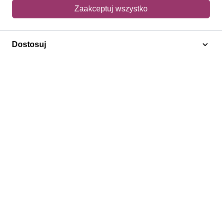
Mój koszyk
Zaakceptuj wszystko
Adres dostawy
Dostosuj
Polecamy
Znaczki Konie
Znaczki Politycy
Znaczki Żaglowce
Znaczki Kwiaty
Znaczki Herby / Heraldyka / Symbole
Regulamin
Prywatność
Bezpieczeństwo
2026 © SlimAD All Rights Reserved.