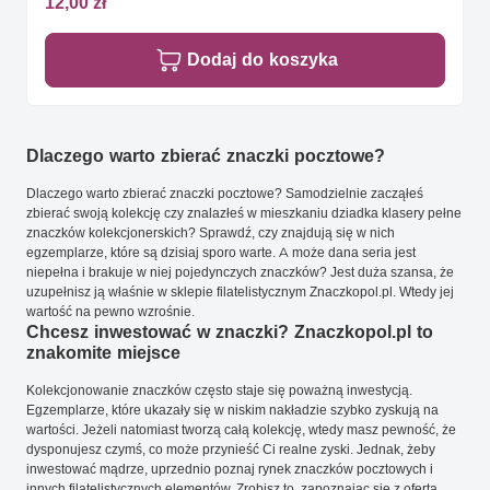
12,00 zł
Dodaj do koszyka
Dlaczego warto zbierać znaczki pocztowe?
Dlaczego warto zbierać znaczki pocztowe? Samodzielnie zacząłeś
zbierać swoją kolekcję czy znalazłeś w mieszkaniu dziadka klasery pełne
znaczków kolekcjonerskich? Sprawdź, czy znajdują się w nich
egzemplarze, które są dzisiaj sporo warte. A może dana seria jest
niepełna i brakuje w niej pojedynczych znaczków? Jest duża szansa, że
uzupełnisz ją właśnie w sklepie filatelistycznym Znaczkopol.pl. Wtedy jej
wartość na pewno wzrośnie.
Chcesz inwestować w znaczki? Znaczkopol.pl to
znakomite miejsce
Kolekcjonowanie znaczków często staje się poważną inwestycją.
Egzemplarze, które ukazały się w niskim nakładzie szybko zyskują na
wartości. Jeżeli natomiast tworzą całą kolekcję, wtedy masz pewność, że
dysponujesz czymś, co może przynieść Ci realne zyski. Jednak, żeby
inwestować mądrze, uprzednio poznaj rynek znaczków pocztowych i
innych filatelistycznych elementów. Zrobisz to, zapoznając się z ofertą