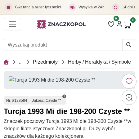
Przejdź do treści głównej
Gwarancja autentyczności
Wysyłka w 24h
14 dni na
0
Liczba pozycji 
0
Pro
...
Przedmioty
Herby / Heraldyka / Symbole
Numer
Nr
: #128584
Jakość: Czyste **
Turcja 1993 Mi die 198-200 Czyste **
Znaczek pocztowy Turcja 1993 Mi die 198-200 Czyste **w
sklepie filatelistycznym Znaczkopol.pl. Duży wybór
znaczków dla każdego kolekcjonera