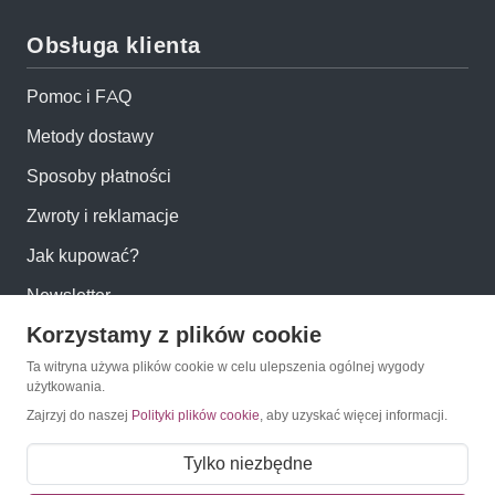
Obsługa klienta
Pomoc i FAQ
Metody dostawy
Sposoby płatności
Zwroty i reklamacje
Jak kupować?
Newsletter
Korzystamy z plików cookie
Konto
Ta witryna używa plików cookie w celu ulepszenia ogólnej wygody
użytkowania.
Zajrzyj do naszej
Polityki plików cookie
, aby uzyskać więcej informacji.
Moje konto
Moje zamówienia
Tylko niezbędne