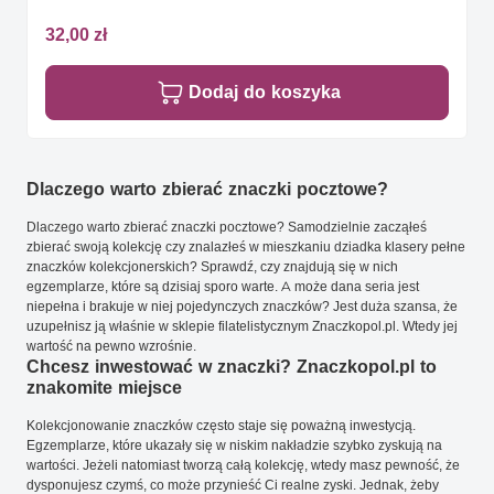
32,00 zł
Dodaj do koszyka
Dlaczego warto zbierać znaczki pocztowe?
Dlaczego warto zbierać znaczki pocztowe? Samodzielnie zacząłeś
zbierać swoją kolekcję czy znalazłeś w mieszkaniu dziadka klasery pełne
znaczków kolekcjonerskich? Sprawdź, czy znajdują się w nich
egzemplarze, które są dzisiaj sporo warte. A może dana seria jest
niepełna i brakuje w niej pojedynczych znaczków? Jest duża szansa, że
uzupełnisz ją właśnie w sklepie filatelistycznym Znaczkopol.pl. Wtedy jej
wartość na pewno wzrośnie.
Chcesz inwestować w znaczki? Znaczkopol.pl to
znakomite miejsce
Kolekcjonowanie znaczków często staje się poważną inwestycją.
Egzemplarze, które ukazały się w niskim nakładzie szybko zyskują na
wartości. Jeżeli natomiast tworzą całą kolekcję, wtedy masz pewność, że
dysponujesz czymś, co może przynieść Ci realne zyski. Jednak, żeby