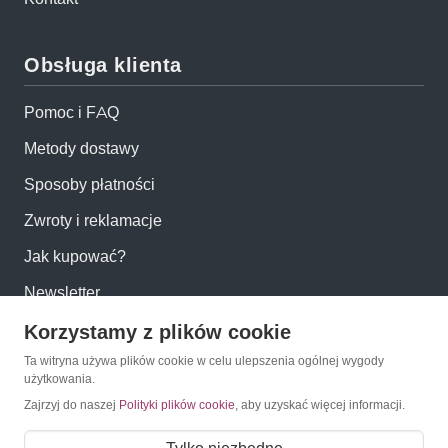
Obsługa klienta
Pomoc i FAQ
Metody dostawy
Sposoby płatności
Zwroty i reklamacje
Jak kupować?
Newsletter
Korzystamy z plików cookie
Konto
Ta witryna używa plików cookie w celu ulepszenia ogólnej wygody
użytkowania.
Moje konto
Zajrzyj do naszej
Polityki plików cookie
, aby uzyskać więcej informacji.
Moje zamówienia