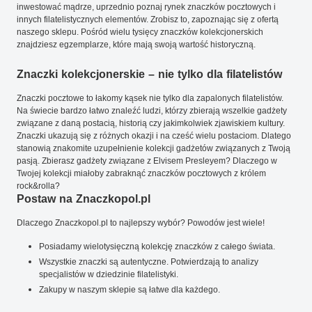
inwestować mądrze, uprzednio poznaj rynek znaczków pocztowych i
innych filatelistycznych elementów. Zrobisz to, zapoznając się z ofertą
naszego sklepu. Pośród wielu tysięcy znaczków kolekcjonerskich
znajdziesz egzemplarze, które mają swoją wartość historyczną.
Znaczki kolekcjonerskie – nie tylko dla filatelistów
Znaczki pocztowe to łakomy kąsek nie tylko dla zapalonych filatelistów.
Na świecie bardzo łatwo znaleźć ludzi, którzy zbierają wszelkie gadżety
związane z daną postacią, historią czy jakimkolwiek zjawiskiem kultury.
Znaczki ukazują się z różnych okazji i na cześć wielu postaciom. Dlatego
stanowią znakomite uzupełnienie kolekcji gadżetów związanych z Twoją
pasją. Zbierasz gadżety związane z Elvisem Presleyem? Dlaczego w
Twojej kolekcji miałoby zabraknąć znaczków pocztowych z królem
rock&rolla?
Postaw na Znaczkopol.pl
Dlaczego Znaczkopol.pl to najlepszy wybór? Powodów jest wiele!
Posiadamy wielotysięczną kolekcję znaczków z całego świata.
Wszystkie znaczki są autentyczne. Potwierdzają to analizy
specjalistów w dziedzinie filatelistyki.
Zakupy w naszym sklepie są łatwe dla każdego.