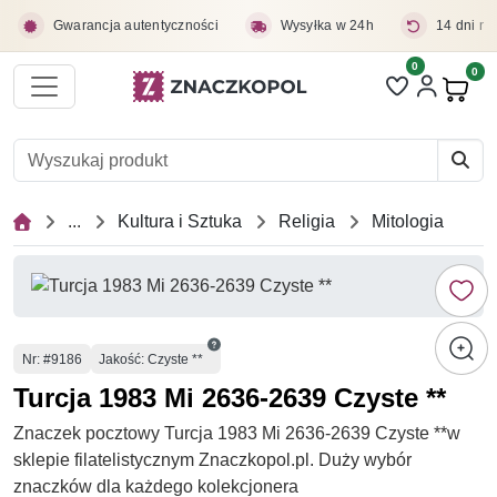
Przejdź do treści głównej
Gwarancja autentyczności
Wysyłka w 24h
14 dni na
0
Liczba pozycji 
0
Pro
...
Kultura i Sztuka
Religia
Mitologia
Numer
Nr
: #9186
Jakość: Czyste **
Turcja 1983 Mi 2636-2639 Czyste **
Znaczek pocztowy Turcja 1983 Mi 2636-2639 Czyste **w
sklepie filatelistycznym Znaczkopol.pl. Duży wybór
znaczków dla każdego kolekcjonera