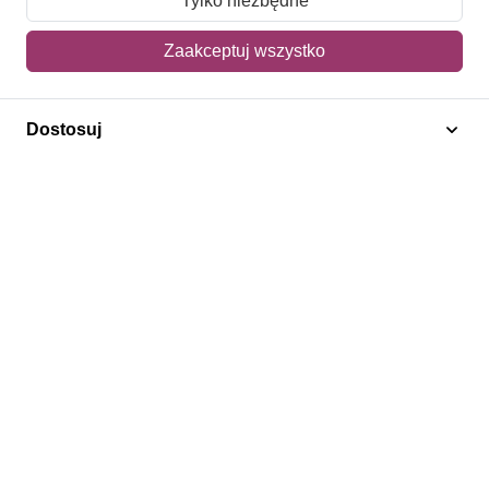
Tylko niezbędne
Mój koszyk
Zaakceptuj wszystko
Adres dostawy
Dostosuj
Polecamy
Znaczki Konie
Znaczki Politycy
Znaczki Żaglowce
Znaczki Kwiaty
Znaczki Boże Narodzenie
Regulamin
Prywatność
Bezpieczeństwo