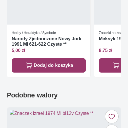
Herby / Heraldyka / Symbole
Znaczki na znacz
Narody Zjednoczone Nowy Jork
Meksyk 1966 M
1991 Mi 621-622 Czyste **
5,00 zł
8,75 zł
Dodaj do koszyka
Do
Podobne walory