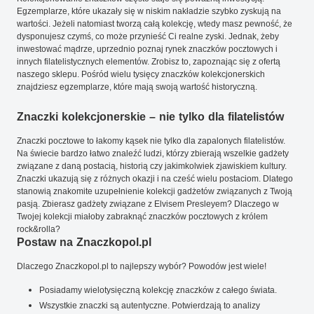
Egzemplarze, które ukazały się w niskim nakładzie szybko zyskują na
wartości. Jeżeli natomiast tworzą całą kolekcję, wtedy masz pewność, że
dysponujesz czymś, co może przynieść Ci realne zyski. Jednak, żeby
inwestować mądrze, uprzednio poznaj rynek znaczków pocztowych i
innych filatelistycznych elementów. Zrobisz to, zapoznając się z ofertą
naszego sklepu. Pośród wielu tysięcy znaczków kolekcjonerskich
znajdziesz egzemplarze, które mają swoją wartość historyczną.
Znaczki kolekcjonerskie – nie tylko dla filatelistów
Znaczki pocztowe to łakomy kąsek nie tylko dla zapalonych filatelistów.
Na świecie bardzo łatwo znaleźć ludzi, którzy zbierają wszelkie gadżety
związane z daną postacią, historią czy jakimkolwiek zjawiskiem kultury.
Znaczki ukazują się z różnych okazji i na cześć wielu postaciom. Dlatego
stanowią znakomite uzupełnienie kolekcji gadżetów związanych z Twoją
pasją. Zbierasz gadżety związane z Elvisem Presleyem? Dlaczego w
Twojej kolekcji miałoby zabraknąć znaczków pocztowych z królem
rock&rolla?
Postaw na Znaczkopol.pl
Dlaczego Znaczkopol.pl to najlepszy wybór? Powodów jest wiele!
Posiadamy wielotysięczną kolekcję znaczków z całego świata.
Wszystkie znaczki są autentyczne. Potwierdzają to analizy