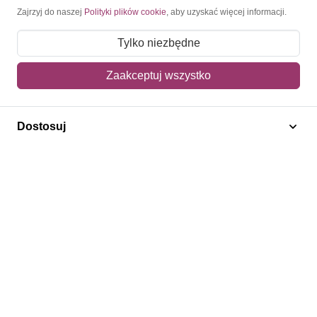
Moje konto
Zajrzyj do naszej
Polityki plików cookie
, aby uzyskać więcej informacji.
Moje zamówienia
Tylko niezbędne
Mój koszyk
Zaakceptuj wszystko
Adres dostawy
Dostosuj
Polecamy
Znaczki Konie
Znaczki Politycy
Znaczki Żaglowce
Znaczki Kwiaty
Znaczki Herby / Heraldyka / Symbole