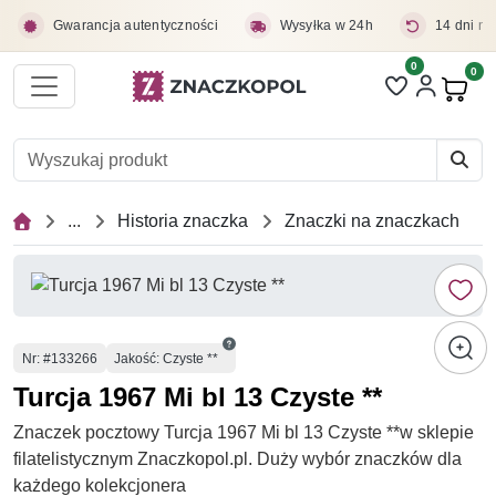
Przejdź do treści głównej
Gwarancja autentyczności
Wysyłka w 24h
14 dni na
0
Liczba pozycji 
0
Pro
...
Historia znaczka
Znaczki na znaczkach
Numer
Nr
: #133266
Jakość: Czyste **
Turcja 1967 Mi bl 13 Czyste **
Znaczek pocztowy Turcja 1967 Mi bl 13 Czyste **w sklepie
filatelistycznym Znaczkopol.pl. Duży wybór znaczków dla
każdego kolekcjonera