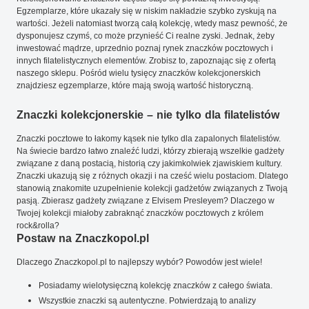
Egzemplarze, które ukazały się w niskim nakładzie szybko zyskują na
wartości. Jeżeli natomiast tworzą całą kolekcję, wtedy masz pewność, że
dysponujesz czymś, co może przynieść Ci realne zyski. Jednak, żeby
inwestować mądrze, uprzednio poznaj rynek znaczków pocztowych i
innych filatelistycznych elementów. Zrobisz to, zapoznając się z ofertą
naszego sklepu. Pośród wielu tysięcy znaczków kolekcjonerskich
znajdziesz egzemplarze, które mają swoją wartość historyczną.
Znaczki kolekcjonerskie – nie tylko dla filatelistów
Znaczki pocztowe to łakomy kąsek nie tylko dla zapalonych filatelistów.
Na świecie bardzo łatwo znaleźć ludzi, którzy zbierają wszelkie gadżety
związane z daną postacią, historią czy jakimkolwiek zjawiskiem kultury.
Znaczki ukazują się z różnych okazji i na cześć wielu postaciom. Dlatego
stanowią znakomite uzupełnienie kolekcji gadżetów związanych z Twoją
pasją. Zbierasz gadżety związane z Elvisem Presleyem? Dlaczego w
Twojej kolekcji miałoby zabraknąć znaczków pocztowych z królem
rock&rolla?
Postaw na Znaczkopol.pl
Dlaczego Znaczkopol.pl to najlepszy wybór? Powodów jest wiele!
Posiadamy wielotysięczną kolekcję znaczków z całego świata.
Wszystkie znaczki są autentyczne. Potwierdzają to analizy