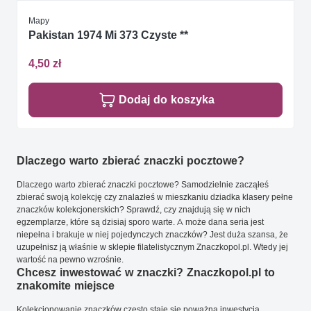
Mapy
Pakistan 1974 Mi 373 Czyste **
4,50 zł
Dodaj do koszyka
Dlaczego warto zbierać znaczki pocztowe?
Dlaczego warto zbierać znaczki pocztowe? Samodzielnie zacząłeś
zbierać swoją kolekcję czy znalazłeś w mieszkaniu dziadka klasery pełne
znaczków kolekcjonerskich? Sprawdź, czy znajdują się w nich
egzemplarze, które są dzisiaj sporo warte. A może dana seria jest
niepełna i brakuje w niej pojedynczych znaczków? Jest duża szansa, że
uzupełnisz ją właśnie w sklepie filatelistycznym Znaczkopol.pl. Wtedy jej
wartość na pewno wzrośnie.
Chcesz inwestować w znaczki? Znaczkopol.pl to
znakomite miejsce
Kolekcjonowanie znaczków często staje się poważną inwestycją.