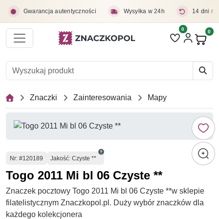
Przejdź do treści głównej
Gwarancja autentyczności
Wysyłka w 24h
14 dni na
0
Liczba pozycji 
0
Pro
Znaczki
Zainteresowania
Mapy
Numer
Nr
: #120189
Jakość: Czyste **
Togo 2011 Mi bl 06 Czyste **
Znaczek pocztowy Togo 2011 Mi bl 06 Czyste **w sklepie
filatelistycznym Znaczkopol.pl. Duży wybór znaczków dla
każdego kolekcjonera