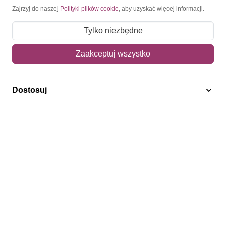
Moje konto
Zajrzyj do naszej
Polityki plików cookie
, aby uzyskać więcej informacji.
Moje zamówienia
Tylko niezbędne
Mój koszyk
Zaakceptuj wszystko
Adres dostawy
Dostosuj
Polecamy
Znaczki Konie
Znaczki Politycy
Znaczki Żaglowce
Znaczki Kolarstwo
Znaczki Boże Narodzenie