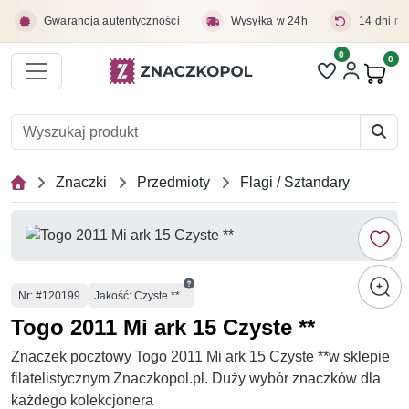
Przejdź do treści głównej
Gwarancja autentyczności
Wysyłka w 24h
14 dni na
0
Liczba pozycji 
0
Pro
Znaczki
Przedmioty
Flagi / Sztandary
Numer
Nr
: #120199
Jakość: Czyste **
Togo 2011 Mi ark 15 Czyste **
Znaczek pocztowy Togo 2011 Mi ark 15 Czyste **w sklepie
filatelistycznym Znaczkopol.pl. Duży wybór znaczków dla
każdego kolekcjonera