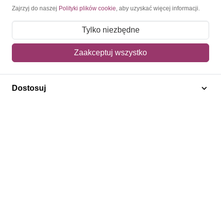
Moje konto
Zajrzyj do naszej
Polityki plików cookie
, aby uzyskać więcej informacji.
Moje zamówienia
Tylko niezbędne
Mój koszyk
Zaakceptuj wszystko
Adres dostawy
Dostosuj
Polecamy
Znaczki Konie
Znaczki Politycy
Znaczki Żaglowce
Znaczki Kwiaty
Znaczki Boże Narodzenie