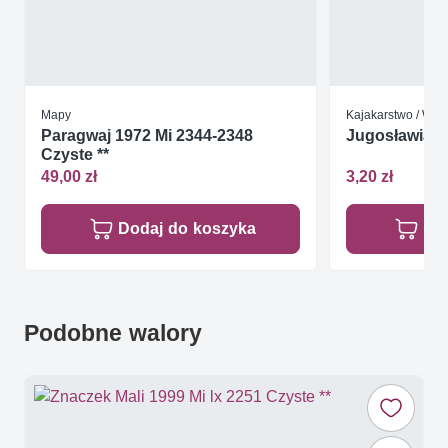
Mapy
Kajakarstwo / Wio
Paragwaj 1972 Mi 2344-2348
Jugosławia 19
Czyste **
49,00 zł
3,20 zł
Dodaj do koszyka
Do
Podobne walory