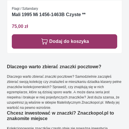
Flagi / Sztandary
Mali 1995 Mi 1456-1463B Czyste **
75,00 zł
Dodaj do koszyka
Dlaczego warto zbierać znaczki pocztowe?
Dlaczego warto zbierać znaczki pocztowe? Samodzielnie zacząłeś
zbierać swoją kolekcję czy znalazłeś w mieszkaniu dziadka klasery pełne
znaczków kolekcjonerskich? Sprawdź, czy znajdują się w nich
egzemplarze, które są dzisiaj sporo warte. A może dana seria jest
niepełna i brakuje w niej pojedynczych znaczków? Jest duża szansa, że
uzupełnisz ją właśnie w sklepie filatelistycznym Znaczkopol.pl. Wtedy jej
wartość na pewno wzrośnie.
Chcesz inwestować w znaczki? Znaczkopol.pl to
znakomite miejsce
Kolekcjonowanie znaczków często staje się poważną inwestycją.