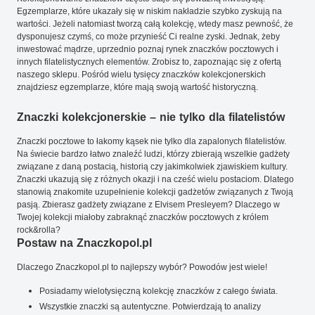
Egzemplarze, które ukazały się w niskim nakładzie szybko zyskują na
wartości. Jeżeli natomiast tworzą całą kolekcję, wtedy masz pewność, że
dysponujesz czymś, co może przynieść Ci realne zyski. Jednak, żeby
inwestować mądrze, uprzednio poznaj rynek znaczków pocztowych i
innych filatelistycznych elementów. Zrobisz to, zapoznając się z ofertą
naszego sklepu. Pośród wielu tysięcy znaczków kolekcjonerskich
znajdziesz egzemplarze, które mają swoją wartość historyczną.
Znaczki kolekcjonerskie – nie tylko dla filatelistów
Znaczki pocztowe to łakomy kąsek nie tylko dla zapalonych filatelistów.
Na świecie bardzo łatwo znaleźć ludzi, którzy zbierają wszelkie gadżety
związane z daną postacią, historią czy jakimkolwiek zjawiskiem kultury.
Znaczki ukazują się z różnych okazji i na cześć wielu postaciom. Dlatego
stanowią znakomite uzupełnienie kolekcji gadżetów związanych z Twoją
pasją. Zbierasz gadżety związane z Elvisem Presleyem? Dlaczego w
Twojej kolekcji miałoby zabraknąć znaczków pocztowych z królem
rock&rolla?
Postaw na Znaczkopol.pl
Dlaczego Znaczkopol.pl to najlepszy wybór? Powodów jest wiele!
Posiadamy wielotysięczną kolekcję znaczków z całego świata.
Wszystkie znaczki są autentyczne. Potwierdzają to analizy