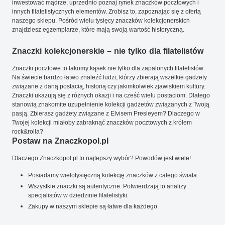
inwestować mądrze, uprzednio poznaj rynek znaczków pocztowych i
innych filatelistycznych elementów. Zrobisz to, zapoznając się z ofertą
naszego sklepu. Pośród wielu tysięcy znaczków kolekcjonerskich
znajdziesz egzemplarze, które mają swoją wartość historyczną.
Znaczki kolekcjonerskie – nie tylko dla filatelistów
Znaczki pocztowe to łakomy kąsek nie tylko dla zapalonych filatelistów.
Na świecie bardzo łatwo znaleźć ludzi, którzy zbierają wszelkie gadżety
związane z daną postacią, historią czy jakimkolwiek zjawiskiem kultury.
Znaczki ukazują się z różnych okazji i na cześć wielu postaciom. Dlatego
stanowią znakomite uzupełnienie kolekcji gadżetów związanych z Twoją
pasją. Zbierasz gadżety związane z Elvisem Presleyem? Dlaczego w
Twojej kolekcji miałoby zabraknąć znaczków pocztowych z królem
rock&rolla?
Postaw na Znaczkopol.pl
Dlaczego Znaczkopol.pl to najlepszy wybór? Powodów jest wiele!
Posiadamy wielotysięczną kolekcję znaczków z całego świata.
Wszystkie znaczki są autentyczne. Potwierdzają to analizy
specjalistów w dziedzinie filatelistyki.
Zakupy w naszym sklepie są łatwe dla każdego.