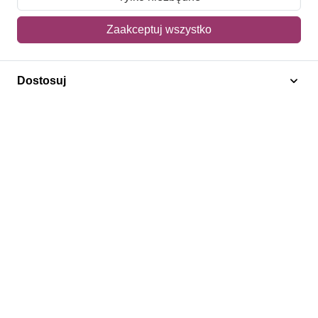
Mój koszyk
Zaakceptuj wszystko
Adres dostawy
Dostosuj
Polecamy
Znaczki Konie
Znaczki Politycy
Znaczki Żaglowce
Znaczki Kolarstwo
Znaczki Boże Narodzenie
Regulamin
Prywatność
Bezpieczeństwo