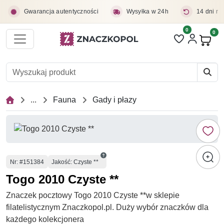
Przejdź do treści głównej
Gwarancja autentyczności
Wysyłka w 24h
14 dni na
0
Liczba pozycji 
0
Pro
...
Fauna
Gady i płazy
Numer
Nr
: #151384
Jakość: Czyste **
Togo 2010 Czyste **
Znaczek pocztowy Togo 2010 Czyste **w sklepie
filatelistycznym Znaczkopol.pl. Duży wybór znaczków dla
każdego kolekcjonera