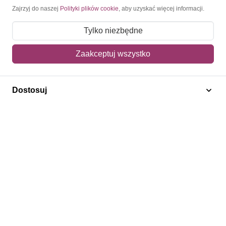
Moje konto
Zajrzyj do naszej
Polityki plików cookie
, aby uzyskać więcej informacji.
Moje zamówienia
Tylko niezbędne
Mój koszyk
Zaakceptuj wszystko
Adres dostawy
Dostosuj
Polecamy
Znaczki Konie
Znaczki Politycy
Znaczki Żaglowce
Znaczki Kwiaty
Znaczki Boże Narodzenie