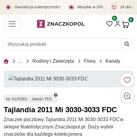
Przejdź do treści głównej
Gwarancja autentyczności
Wysyłka w 24h
14 dni na
0
Liczba pozycji 
0
Pro
...
Rośliny i Zwierzęta
Flora
Kwiaty
Numer
Nr
: #125363
Jakość: FDC
Tajlandia 2011 Mi 3030-3033 FDC
Znaczek pocztowy Tajlandia 2011 Mi 3030-3033 FDCw
sklepie filatelistycznym Znaczkopol.pl. Duży wybór
znaczków dla każdego kolekcjonera