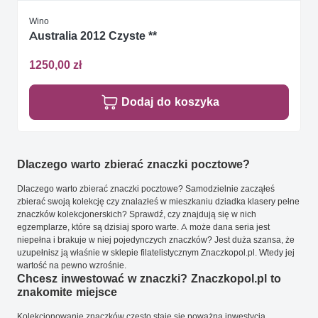
Wino
Australia 2012 Czyste **
1250,00 zł
Dodaj do koszyka
Dlaczego warto zbierać znaczki pocztowe?
Dlaczego warto zbierać znaczki pocztowe? Samodzielnie zacząłeś
zbierać swoją kolekcję czy znalazłeś w mieszkaniu dziadka klasery pełne
znaczków kolekcjonerskich? Sprawdź, czy znajdują się w nich
egzemplarze, które są dzisiaj sporo warte. A może dana seria jest
niepełna i brakuje w niej pojedynczych znaczków? Jest duża szansa, że
uzupełnisz ją właśnie w sklepie filatelistycznym Znaczkopol.pl. Wtedy jej
wartość na pewno wzrośnie.
Chcesz inwestować w znaczki? Znaczkopol.pl to
znakomite miejsce
Kolekcjonowanie znaczków często staje się poważną inwestycją.