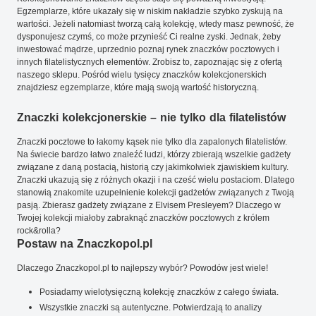
Egzemplarze, które ukazały się w niskim nakładzie szybko zyskują na
wartości. Jeżeli natomiast tworzą całą kolekcję, wtedy masz pewność, że
dysponujesz czymś, co może przynieść Ci realne zyski. Jednak, żeby
inwestować mądrze, uprzednio poznaj rynek znaczków pocztowych i
innych filatelistycznych elementów. Zrobisz to, zapoznając się z ofertą
naszego sklepu. Pośród wielu tysięcy znaczków kolekcjonerskich
znajdziesz egzemplarze, które mają swoją wartość historyczną.
Znaczki kolekcjonerskie – nie tylko dla filatelistów
Znaczki pocztowe to łakomy kąsek nie tylko dla zapalonych filatelistów.
Na świecie bardzo łatwo znaleźć ludzi, którzy zbierają wszelkie gadżety
związane z daną postacią, historią czy jakimkolwiek zjawiskiem kultury.
Znaczki ukazują się z różnych okazji i na cześć wielu postaciom. Dlatego
stanowią znakomite uzupełnienie kolekcji gadżetów związanych z Twoją
pasją. Zbierasz gadżety związane z Elvisem Presleyem? Dlaczego w
Twojej kolekcji miałoby zabraknąć znaczków pocztowych z królem
rock&rolla?
Postaw na Znaczkopol.pl
Dlaczego Znaczkopol.pl to najlepszy wybór? Powodów jest wiele!
Posiadamy wielotysięczną kolekcję znaczków z całego świata.
Wszystkie znaczki są autentyczne. Potwierdzają to analizy