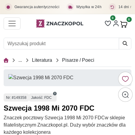
Przejdź do treści głównej
Gwarancja autentyczności
Wysyłka w 24h
14 dni na
0
Liczba pozycji 
0
Pro
...
Literatura
Pisarze / Poeci
Numer
Nr
: #149358
Jakość: FDC
Szwecja 1998 Mi 2070 FDC
Znaczek pocztowy Szwecja 1998 Mi 2070 FDCw sklepie
filatelistycznym Znaczkopol.pl. Duży wybór znaczków dla
każdego kolekcjonera