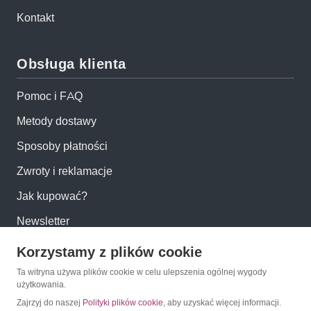
Kontakt
Obsługa klienta
Pomoc i FAQ
Metody dostawy
Sposoby płatności
Zwroty i reklamacje
Jak kupować?
Newsletter
Korzystamy z plików cookie
Konto
Ta witryna używa plików cookie w celu ulepszenia ogólnej wygody
użytkowania.
Moje konto
Zajrzyj do naszej
Polityki plików cookie
, aby uzyskać więcej informacji.