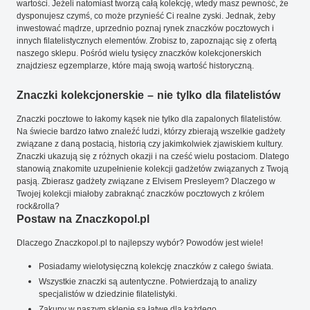
wartości. Jeżeli natomiast tworzą całą kolekcję, wtedy masz pewność, że
dysponujesz czymś, co może przynieść Ci realne zyski. Jednak, żeby
inwestować mądrze, uprzednio poznaj rynek znaczków pocztowych i
innych filatelistycznych elementów. Zrobisz to, zapoznając się z ofertą
naszego sklepu. Pośród wielu tysięcy znaczków kolekcjonerskich
znajdziesz egzemplarze, które mają swoją wartość historyczną.
Znaczki kolekcjonerskie – nie tylko dla filatelistów
Znaczki pocztowe to łakomy kąsek nie tylko dla zapalonych filatelistów.
Na świecie bardzo łatwo znaleźć ludzi, którzy zbierają wszelkie gadżety
związane z daną postacią, historią czy jakimkolwiek zjawiskiem kultury.
Znaczki ukazują się z różnych okazji i na cześć wielu postaciom. Dlatego
stanowią znakomite uzupełnienie kolekcji gadżetów związanych z Twoją
pasją. Zbierasz gadżety związane z Elvisem Presleyem? Dlaczego w
Twojej kolekcji miałoby zabraknąć znaczków pocztowych z królem
rock&rolla?
Postaw na Znaczkopol.pl
Dlaczego Znaczkopol.pl to najlepszy wybór? Powodów jest wiele!
Posiadamy wielotysięczną kolekcję znaczków z całego świata.
Wszystkie znaczki są autentyczne. Potwierdzają to analizy
specjalistów w dziedzinie filatelistyki.
Zakupy w naszym sklepie są łatwe dla każdego.