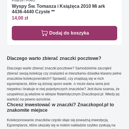
Pisarze / Poeci
Wyspy Św. Tomasza i Książęca 2010 Mi ark
4436-4440 Czyste **
14,00 zł
Dodaj do koszyka
Dlaczego warto zbierać znaczki pocztowe?
Dlaczego warto zbierać znaczki pocztowe? Samodzielnie zacząłeś
zbierać swoją kolekcję czy znalazłeś w mieszkaniu dziadka klasery pełne
znaczków kolekcjonerskich? Sprawdź, czy znajdują się w nich
egzemplarze, które są dzisiaj sporo warte. A może dana seria jest
niepełna i brakuje w niej pojedynczych znaczków? Jest duża szansa, że
uzupełnisz ją właśnie w sklepie filatelistycznym Znaczkopol.pl. Wtedy jej
wartość na pewno wzrośnie.
Chcesz inwestować w znaczki? Znaczkopol.pl to
znakomite miejsce
Kolekcjonowanie znaczków często staje się poważną inwestycją.
Egzemplarze, które ukazały się w niskim nakładzie szybko zyskują na