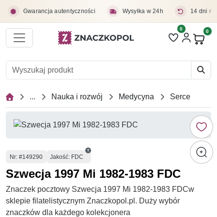
Przejdź do treści głównej
Gwarancja autentyczności
Wysyłka w 24h
14 dni na
0
Liczba pozycji 
0
Pro
...
Nauka i rozwój
Medycyna
Serce
Numer
Nr
: #149290
Jakość: FDC
Szwecja 1997 Mi 1982-1983 FDC
Znaczek pocztowy Szwecja 1997 Mi 1982-1983 FDCw
sklepie filatelistycznym Znaczkopol.pl. Duży wybór
znaczków dla każdego kolekcjonera