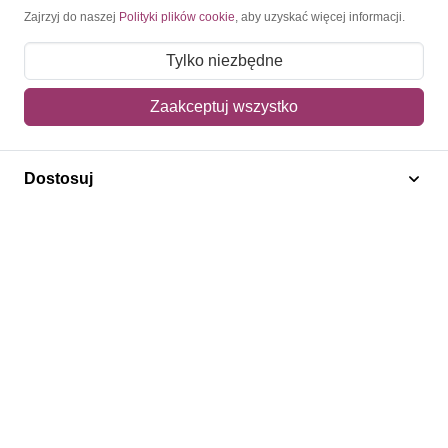
Moje konto
Zajrzyj do naszej
Polityki plików cookie
, aby uzyskać więcej informacji.
Moje zamówienia
Tylko niezbędne
Mój koszyk
Zaakceptuj wszystko
Adres dostawy
Dostosuj
Polecamy
Znaczki Konie
Znaczki Politycy
Znaczki Żaglowce
Znaczki Kwiaty
Znaczki Herby / Heraldyka / Symbole