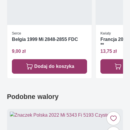
Serce
Kwiaty
Belgia 1999 Mi 2848-2855 FDC
Francja 2001
**
9,00 zł
13,75 zł
Dodaj do koszyka
Do
Podobne walory