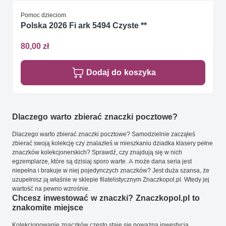
Pomoc dzieciom
Polska 2026 Fi ark 5494 Czyste **
80,00 zł
Dodaj do koszyka
Dlaczego warto zbierać znaczki pocztowe?
Dlaczego warto zbierać znaczki pocztowe? Samodzielnie zacząłeś
zbierać swoją kolekcję czy znalazłeś w mieszkaniu dziadka klasery pełne
znaczków kolekcjonerskich? Sprawdź, czy znajdują się w nich
egzemplarze, które są dzisiaj sporo warte. A może dana seria jest
niepełna i brakuje w niej pojedynczych znaczków? Jest duża szansa, że
uzupełnisz ją właśnie w sklepie filatelistycznym Znaczkopol.pl. Wtedy jej
wartość na pewno wzrośnie.
Chcesz inwestować w znaczki? Znaczkopol.pl to
znakomite miejsce
Kolekcjonowanie znaczków często staje się poważną inwestycją.