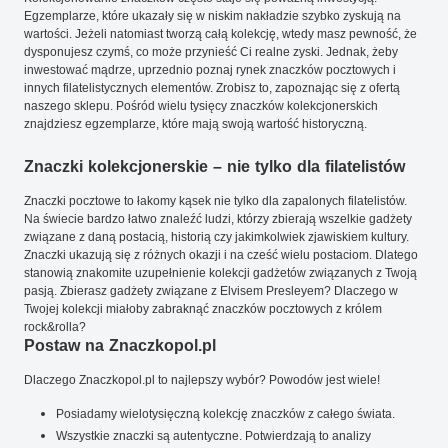
Egzemplarze, które ukazały się w niskim nakładzie szybko zyskują na
wartości. Jeżeli natomiast tworzą całą kolekcję, wtedy masz pewność, że
dysponujesz czymś, co może przynieść Ci realne zyski. Jednak, żeby
inwestować mądrze, uprzednio poznaj rynek znaczków pocztowych i
innych filatelistycznych elementów. Zrobisz to, zapoznając się z ofertą
naszego sklepu. Pośród wielu tysięcy znaczków kolekcjonerskich
znajdziesz egzemplarze, które mają swoją wartość historyczną.
Znaczki kolekcjonerskie – nie tylko dla filatelistów
Znaczki pocztowe to łakomy kąsek nie tylko dla zapalonych filatelistów.
Na świecie bardzo łatwo znaleźć ludzi, którzy zbierają wszelkie gadżety
związane z daną postacią, historią czy jakimkolwiek zjawiskiem kultury.
Znaczki ukazują się z różnych okazji i na cześć wielu postaciom. Dlatego
stanowią znakomite uzupełnienie kolekcji gadżetów związanych z Twoją
pasją. Zbierasz gadżety związane z Elvisem Presleyem? Dlaczego w
Twojej kolekcji miałoby zabraknąć znaczków pocztowych z królem
rock&rolla?
Postaw na Znaczkopol.pl
Dlaczego Znaczkopol.pl to najlepszy wybór? Powodów jest wiele!
Posiadamy wielotysięczną kolekcję znaczków z całego świata.
Wszystkie znaczki są autentyczne. Potwierdzają to analizy