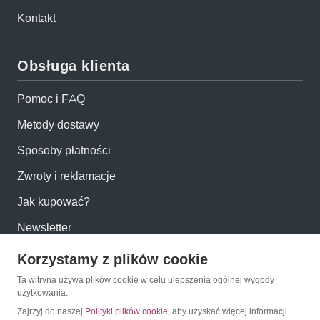
Kontakt
Obsługa klienta
Pomoc i FAQ
Metody dostawy
Sposoby płatności
Zwroty i reklamacje
Jak kupować?
Newsletter
Korzystamy z plików cookie
Konto
Ta witryna używa plików cookie w celu ulepszenia ogólnej wygody
użytkowania.
Moje konto
Zajrzyj do naszej
Polityki plików cookie
, aby uzyskać więcej informacji.