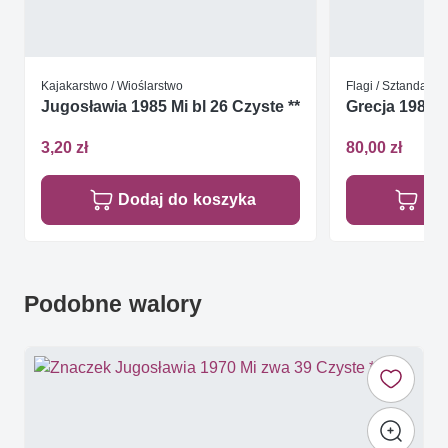
Kajakarstwo / Wioślarstwo
Flagi / Sztandary
Jugosławia 1985 Mi bl 26 Czyste **
Grecja 1988 C
3,20 zł
80,00 zł
Dodaj do koszyka
Do
Podobne walory