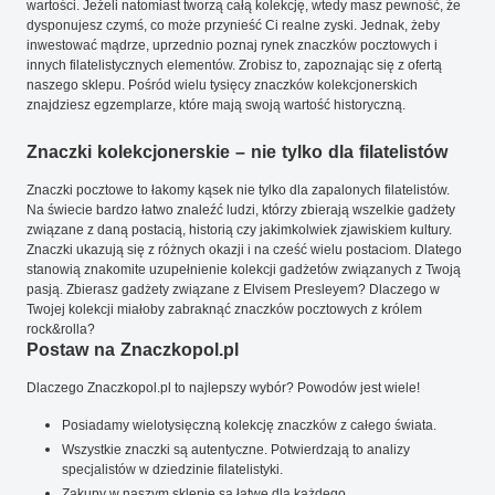
wartości. Jeżeli natomiast tworzą całą kolekcję, wtedy masz pewność, że
dysponujesz czymś, co może przynieść Ci realne zyski. Jednak, żeby
inwestować mądrze, uprzednio poznaj rynek znaczków pocztowych i
innych filatelistycznych elementów. Zrobisz to, zapoznając się z ofertą
naszego sklepu. Pośród wielu tysięcy znaczków kolekcjonerskich
znajdziesz egzemplarze, które mają swoją wartość historyczną.
Znaczki kolekcjonerskie – nie tylko dla filatelistów
Znaczki pocztowe to łakomy kąsek nie tylko dla zapalonych filatelistów.
Na świecie bardzo łatwo znaleźć ludzi, którzy zbierają wszelkie gadżety
związane z daną postacią, historią czy jakimkolwiek zjawiskiem kultury.
Znaczki ukazują się z różnych okazji i na cześć wielu postaciom. Dlatego
stanowią znakomite uzupełnienie kolekcji gadżetów związanych z Twoją
pasją. Zbierasz gadżety związane z Elvisem Presleyem? Dlaczego w
Twojej kolekcji miałoby zabraknąć znaczków pocztowych z królem
rock&rolla?
Postaw na Znaczkopol.pl
Dlaczego Znaczkopol.pl to najlepszy wybór? Powodów jest wiele!
Posiadamy wielotysięczną kolekcję znaczków z całego świata.
Wszystkie znaczki są autentyczne. Potwierdzają to analizy
specjalistów w dziedzinie filatelistyki.
Zakupy w naszym sklepie są łatwe dla każdego.