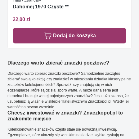
Flagi / Sztandary
Dahomej 1970 Czyste **
22,00 zł
Dodaj do koszyka
Dlaczego warto zbierać znaczki pocztowe?
Dlaczego warto zbierać znaczki pocztowe? Samodzielnie zacząłeś
zbierać swoją kolekcję czy znalazłeś w mieszkaniu dziadka klasery pełne
znaczków kolekcjonerskich? Sprawdź, czy znajdują się w nich
egzemplarze, które są dzisiaj sporo warte. A może dana seria jest
niepełna i brakuje w niej pojedynczych znaczków? Jest duża szansa, że
uzupełnisz ją właśnie w sklepie filatelistycznym Znaczkopol.pl. Wtedy jej
wartość na pewno wzrośnie.
Chcesz inwestować w znaczki? Znaczkopol.pl to
znakomite miejsce
Kolekcjonowanie znaczków często staje się poważną inwestycją.
Egzemplarze, które ukazały się w niskim nakładzie szybko zyskują na