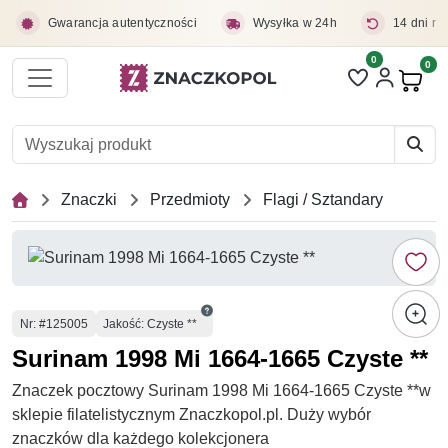
Przejdź do treści głównej
Gwarancja autentyczności
Wysyłka w 24h
14 dni na
0
Liczba pozycji 
0
Pro
Znaczki
Przedmioty
Flagi / Sztandary
Numer
Nr
: #125005
Jakość: Czyste **
Surinam 1998 Mi 1664-1665 Czyste **
Znaczek pocztowy Surinam 1998 Mi 1664-1665 Czyste **w
sklepie filatelistycznym Znaczkopol.pl. Duży wybór
znaczków dla każdego kolekcjonera