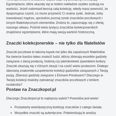
Egzemplarze, które ukazały się w niskim nakładzie szybko zyskują na
wartości. Jeżeli natomiast tworzą całą kolekcję, wtedy masz pewność, że
dysponujesz czymś, co może przynieść Ci realne zyski. Jednak, żeby
inwestować mądrze, uprzednio poznaj rynek znaczków pocztowych i
innych filatelistycznych elementów. Zrobisz to, zapoznając się z ofertą
naszego sklepu. Pośród wielu tysięcy znaczków kolekcjonerskich
znajdziesz egzemplarze, które mają swoją wartość historyczną.
Znaczki kolekcjonerskie – nie tylko dla filatelistów
Znaczki pocztowe to łakomy kąsek nie tylko dla zapalonych filatelistów.
Na świecie bardzo łatwo znaleźć ludzi, którzy zbierają wszelkie gadżety
związane z daną postacią, historią czy jakimkolwiek zjawiskiem kultury.
Znaczki ukazują się z różnych okazji i na cześć wielu postaciom. Dlatego
stanowią znakomite uzupełnienie kolekcji gadżetów związanych z Twoją
pasją. Zbierasz gadżety związane z Elvisem Presleyem? Dlaczego w
Twojej kolekcji miałoby zabraknąć znaczków pocztowych z królem
rock&rolla?
Postaw na Znaczkopol.pl
Dlaczego Znaczkopol.pl to najlepszy wybór? Powodów jest wiele!
Posiadamy wielotysięczną kolekcję znaczków z całego świata.
Wszystkie znaczki są autentyczne. Potwierdzają to analizy