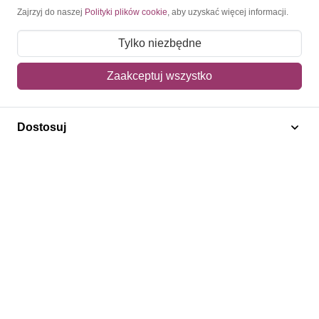
Moje konto
Zajrzyj do naszej
Polityki plików cookie
, aby uzyskać więcej informacji.
Moje zamówienia
Tylko niezbędne
Mój koszyk
Zaakceptuj wszystko
Adres dostawy
Dostosuj
Polecamy
Znaczki Konie
Znaczki Politycy
Znaczki Żaglowce
Znaczki Kwiaty
Znaczki Boże Narodzenie