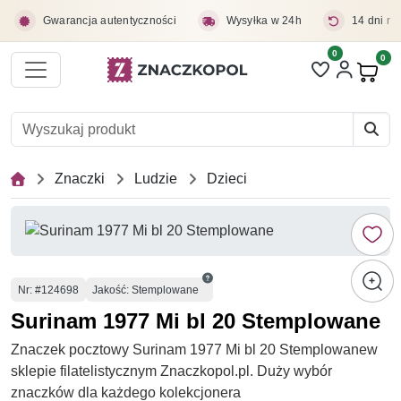
Przejdź do treści głównej
Gwarancja autentyczności
Wysyłka w 24h
14 dni na
0
Liczba pozycji 
0
Pro
Znaczki
Ludzie
Dzieci
Numer
Nr
: #124698
Jakość: Stemplowane
Surinam 1977 Mi bl 20 Stemplowane
Znaczek pocztowy Surinam 1977 Mi bl 20 Stemplowanew
sklepie filatelistycznym Znaczkopol.pl. Duży wybór
znaczków dla każdego kolekcjonera