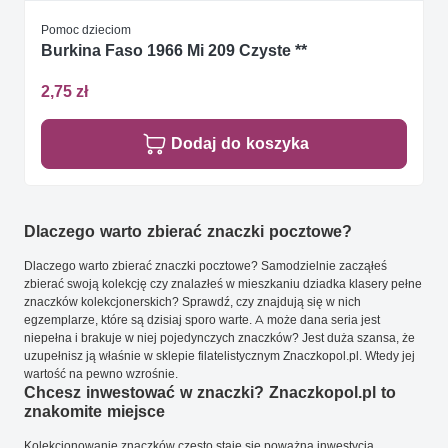
Pomoc dzieciom
Burkina Faso 1966 Mi 209 Czyste **
2,75 zł
Dodaj do koszyka
Dlaczego warto zbierać znaczki pocztowe?
Dlaczego warto zbierać znaczki pocztowe? Samodzielnie zacząłeś
zbierać swoją kolekcję czy znalazłeś w mieszkaniu dziadka klasery pełne
znaczków kolekcjonerskich? Sprawdź, czy znajdują się w nich
egzemplarze, które są dzisiaj sporo warte. A może dana seria jest
niepełna i brakuje w niej pojedynczych znaczków? Jest duża szansa, że
uzupełnisz ją właśnie w sklepie filatelistycznym Znaczkopol.pl. Wtedy jej
wartość na pewno wzrośnie.
Chcesz inwestować w znaczki? Znaczkopol.pl to
znakomite miejsce
Kolekcjonowanie znaczków często staje się poważną inwestycją.