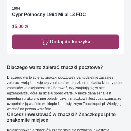
1994
Cypr Północny 1994 Mi bl 13 FDC
15,00 zł
Dodaj do koszyka
Dlaczego warto zbierać znaczki pocztowe?
Dlaczego warto zbierać znaczki pocztowe? Samodzielnie zacząłeś
zbierać swoją kolekcję czy znalazłeś w mieszkaniu dziadka klasery pełne
znaczków kolekcjonerskich? Sprawdź, czy znajdują się w nich
egzemplarze, które są dzisiaj sporo warte. A może dana seria jest
niepełna i brakuje w niej pojedynczych znaczków? Jest duża szansa, że
uzupełnisz ją właśnie w sklepie filatelistycznym Znaczkopol.pl. Wtedy jej
wartość na pewno wzrośnie.
Chcesz inwestować w znaczki? Znaczkopol.pl to
znakomite miejsce
Kolekcjonowanie znaczków często staje się poważną inwestycją.