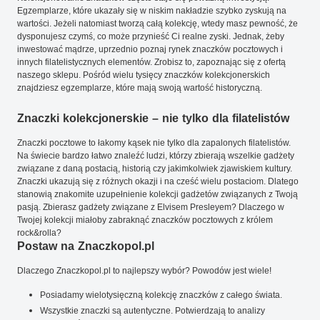
Egzemplarze, które ukazały się w niskim nakładzie szybko zyskują na
wartości. Jeżeli natomiast tworzą całą kolekcję, wtedy masz pewność, że
dysponujesz czymś, co może przynieść Ci realne zyski. Jednak, żeby
inwestować mądrze, uprzednio poznaj rynek znaczków pocztowych i
innych filatelistycznych elementów. Zrobisz to, zapoznając się z ofertą
naszego sklepu. Pośród wielu tysięcy znaczków kolekcjonerskich
znajdziesz egzemplarze, które mają swoją wartość historyczną.
Znaczki kolekcjonerskie – nie tylko dla filatelistów
Znaczki pocztowe to łakomy kąsek nie tylko dla zapalonych filatelistów.
Na świecie bardzo łatwo znaleźć ludzi, którzy zbierają wszelkie gadżety
związane z daną postacią, historią czy jakimkolwiek zjawiskiem kultury.
Znaczki ukazują się z różnych okazji i na cześć wielu postaciom. Dlatego
stanowią znakomite uzupełnienie kolekcji gadżetów związanych z Twoją
pasją. Zbierasz gadżety związane z Elvisem Presleyem? Dlaczego w
Twojej kolekcji miałoby zabraknąć znaczków pocztowych z królem
rock&rolla?
Postaw na Znaczkopol.pl
Dlaczego Znaczkopol.pl to najlepszy wybór? Powodów jest wiele!
Posiadamy wielotysięczną kolekcję znaczków z całego świata.
Wszystkie znaczki są autentyczne. Potwierdzają to analizy