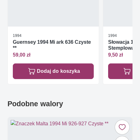
1994
1994
Guernsey 1994 Mi ark 636 Czyste
Słowacja 199
**
Stemplowan
59,00 zł
9,50 zł
Dodaj do koszyka
Do
Podobne walory