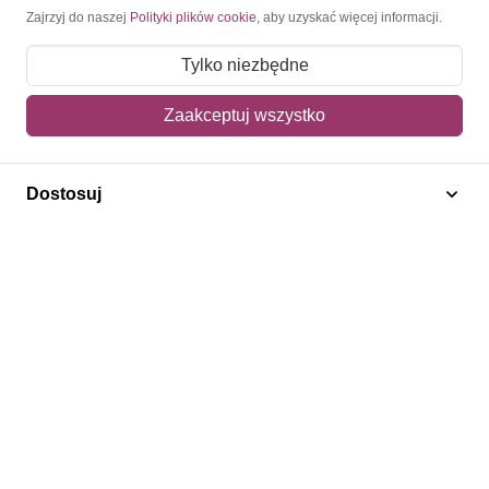
Moje konto
Zajrzyj do naszej
Polityki plików cookie
, aby uzyskać więcej informacji.
Moje zamówienia
Tylko niezbędne
Mój koszyk
Zaakceptuj wszystko
Adres dostawy
Dostosuj
Polecamy
Znaczki Konie
Znaczki Politycy
Znaczki Żaglowce
Znaczki Kwiaty
Znaczki Boże Narodzenie