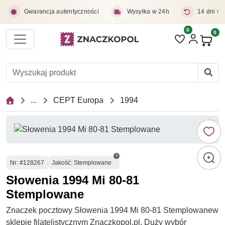
Przejdź do treści głównej
Gwarancja autentyczności
Wysyłka w 24h
14 dni na
0
Liczba pozycji 
0
Pro
...
CEPT Europa
1994
Numer
Nr
: #128267
Jakość: Stemplowane
Słowenia 1994 Mi 80-81
Stemplowane
Znaczek pocztowy Słowenia 1994 Mi 80-81 Stemplowanew
sklepie filatelistycznym Znaczkopol.pl. Duży wybór