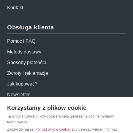
Kontakt
Obsługa klienta
Pomoc i FAQ
Metody dostawy
Sposoby płatności
Zwroty i reklamacje
Jak kupować?
Newsletter
Korzystamy z plików cookie
Konto
Ta witryna używa plików cookie w celu ulepszenia ogólnej wygody
użytkowania.
Moje konto
Zajrzyj do naszej
Polityki plików cookie
, aby uzyskać więcej informacji.