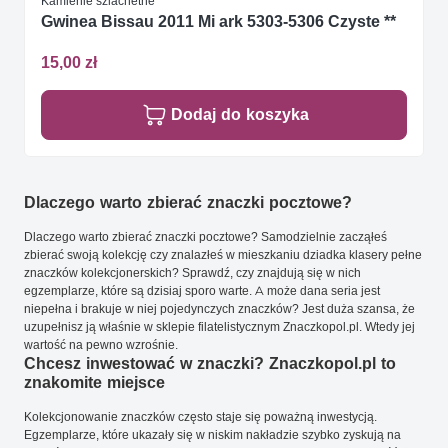
Kamienie szlachetne
Gwinea Bissau 2011 Mi ark 5303-5306 Czyste **
15,00 zł
Dodaj do koszyka
Dlaczego warto zbierać znaczki pocztowe?
Dlaczego warto zbierać znaczki pocztowe? Samodzielnie zacząłeś
zbierać swoją kolekcję czy znalazłeś w mieszkaniu dziadka klasery pełne
znaczków kolekcjonerskich? Sprawdź, czy znajdują się w nich
egzemplarze, które są dzisiaj sporo warte. A może dana seria jest
niepełna i brakuje w niej pojedynczych znaczków? Jest duża szansa, że
uzupełnisz ją właśnie w sklepie filatelistycznym Znaczkopol.pl. Wtedy jej
wartość na pewno wzrośnie.
Chcesz inwestować w znaczki? Znaczkopol.pl to
znakomite miejsce
Kolekcjonowanie znaczków często staje się poważną inwestycją.
Egzemplarze, które ukazały się w niskim nakładzie szybko zyskują na