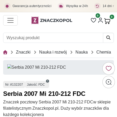
Przejdź do treści głównej
Gwarancja autentyczności
Wysyłka w 24h
14 dni na
0
Liczba pozycji 
0
Pro
Znaczki
Nauka i rozwój
Nauka
Chemia
Numer
Nr
: #132207
Jakość: FDC
Serbia 2007 Mi 210-212 FDC
Znaczek pocztowy Serbia 2007 Mi 210-212 FDCw sklepie
filatelistycznym Znaczkopol.pl. Duży wybór znaczków dla
każdego kolekcjonera