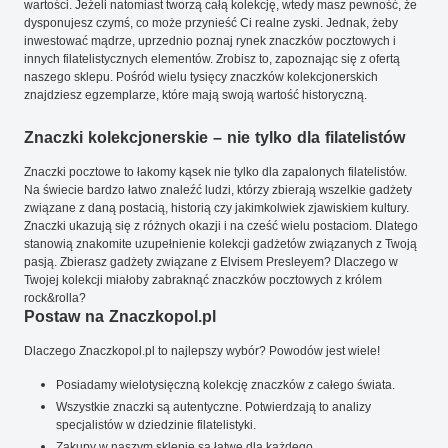
wartości. Jeżeli natomiast tworzą całą kolekcję, wtedy masz pewność, że
dysponujesz czymś, co może przynieść Ci realne zyski. Jednak, żeby
inwestować mądrze, uprzednio poznaj rynek znaczków pocztowych i
innych filatelistycznych elementów. Zrobisz to, zapoznając się z ofertą
naszego sklepu. Pośród wielu tysięcy znaczków kolekcjonerskich
znajdziesz egzemplarze, które mają swoją wartość historyczną.
Znaczki kolekcjonerskie – nie tylko dla filatelistów
Znaczki pocztowe to łakomy kąsek nie tylko dla zapalonych filatelistów.
Na świecie bardzo łatwo znaleźć ludzi, którzy zbierają wszelkie gadżety
związane z daną postacią, historią czy jakimkolwiek zjawiskiem kultury.
Znaczki ukazują się z różnych okazji i na cześć wielu postaciom. Dlatego
stanowią znakomite uzupełnienie kolekcji gadżetów związanych z Twoją
pasją. Zbierasz gadżety związane z Elvisem Presleyem? Dlaczego w
Twojej kolekcji miałoby zabraknąć znaczków pocztowych z królem
rock&rolla?
Postaw na Znaczkopol.pl
Dlaczego Znaczkopol.pl to najlepszy wybór? Powodów jest wiele!
Posiadamy wielotysięczną kolekcję znaczków z całego świata.
Wszystkie znaczki są autentyczne. Potwierdzają to analizy
specjalistów w dziedzinie filatelistyki.
Zakupy w naszym sklepie są łatwe dla każdego.