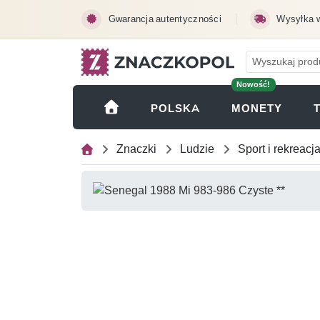
Przejdź do treści głównej
Gwarancja autentyczności
Wysyłka 
Nowość!
(OTWI
POLSKA
MONETY
Znaczki
Ludzie
Sport i rekreacj