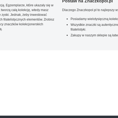
Postaw na Znaczkopol.pl
ją. Egzemplarze, które ukazały się w
t tworzą całą kolekcję, wtedy masz
Dlaczego Znaczkopol.pl to najlepszy 
 zyski. Jednak, żeby inwestować
Posiadamy wielotysięczną kolekc
 filatelistycznych elementów. Zrobisz
ięcy znaczków kolekcjonerskich
Wszystkie znaczki są autentyczne
ą.
filatelistyki.
Zakupy w naszym sklepie są łatw