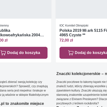
 ziemny
IOC Komitet Olimpijski
ublika
Polska 2019 Mi ark 5115 Fi
dkowoafrykańska 2004
4965 Czyste **
te **
00 zł
72,00 zł
Dodaj do koszyka
Dodaj do koszyk
Znaczki kolekcjonerskie – ni
ąłeś zbierać swoją kolekcję czy
Znaczki pocztowe to łakomy kąsek nie t
kcjonerskich? Sprawdź, czy znajdują
znaleźć ludzi, którzy zbierają wszelkie
dana seria jest niepełna i brakuje w
zjawiskiem kultury. Znaczki ukazują się
ją właśnie w sklepie filatelistycznym
stanowią znakomite uzupełnienie kolek
związane z Elvisem Presleyem? Dlacze
pl to znakomite miejsce
pocztowych z królem rock&rolla?