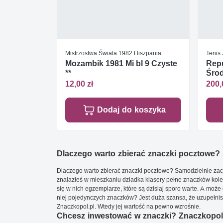
Mistrzostwa Świata 1982 Hiszpania
Tenis
Mozambik 1981 Mi bl 9 Czyste
Rep
**
Śro
Czys
12,00 zł
200,
Dodaj do koszyka
Dlaczego warto zbierać znaczki pocztowe?
Dlaczego warto zbierać znaczki pocztowe? Samodzielnie zacz
znalazłeś w mieszkaniu dziadka klasery pełne znaczków kole
się w nich egzemplarze, które są dzisiaj sporo warte. A może 
niej pojedynczych znaczków? Jest duża szansa, że uzupełnisz 
Znaczkopol.pl. Wtedy jej wartość na pewno wzrośnie.
Chcesz inwestować w znaczki? Znaczkopol.