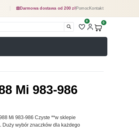
Darmowa dostawa od 200 zł
Pomoc
Kontakt
0
Liczba pozycji na liście ulubionyc
0
Produkty w koszyku:
88 Mi 983-986
88 Mi 983-986 Czyste **w sklepie
pl. Duży wybór znaczków dla każdego