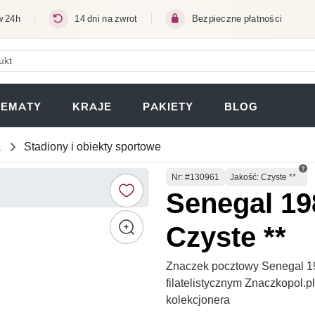
w 24h
14 dni na zwrot
Bezpieczne płatności
ERA SIĘ W NOWEJ KARCIE)
TEMATY
KRAJE
PAKIETY
BLOG
a
Stadiony i obiekty sportowe
Numer
Nr
: #130961
Jakość: Czyste **
Senegal 19
Czyste **
Znaczek pocztowy Senegal 19
filatelistycznym Znaczkopol.
kolekcjonera