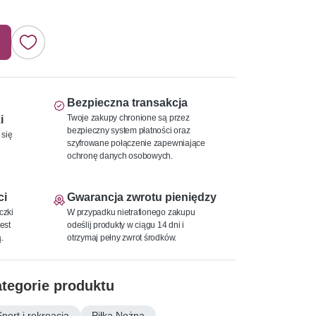
Bezpieczna transakcja
Twoje zakupy chronione są przez
i
bezpieczny system płatności oraz
 się
szyfrowane połączenie zapewniające
ochronę danych osobowych.
ci
Gwarancja zwrotu pieniędzy
czki
W przypadku nietrafionego zakupu
est
odeślij produkty w ciągu 14 dni i
.
otrzymaj pełny zwrot środków.
tegorie produktu
Sport i rekreacja
Piłka Nożna