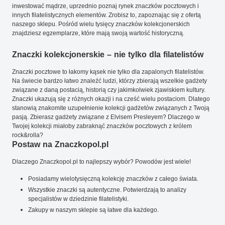
inwestować mądrze, uprzednio poznaj rynek znaczków pocztowych i
innych filatelistycznych elementów. Zrobisz to, zapoznając się z ofertą
naszego sklepu. Pośród wielu tysięcy znaczków kolekcjonerskich
znajdziesz egzemplarze, które mają swoją wartość historyczną.
Znaczki kolekcjonerskie – nie tylko dla filatelistów
Znaczki pocztowe to łakomy kąsek nie tylko dla zapalonych filatelistów.
Na świecie bardzo łatwo znaleźć ludzi, którzy zbierają wszelkie gadżety
związane z daną postacią, historią czy jakimkolwiek zjawiskiem kultury.
Znaczki ukazują się z różnych okazji i na cześć wielu postaciom. Dlatego
stanowią znakomite uzupełnienie kolekcji gadżetów związanych z Twoją
pasją. Zbierasz gadżety związane z Elvisem Presleyem? Dlaczego w
Twojej kolekcji miałoby zabraknąć znaczków pocztowych z królem
rock&rolla?
Postaw na Znaczkopol.pl
Dlaczego Znaczkopol.pl to najlepszy wybór? Powodów jest wiele!
Posiadamy wielotysięczną kolekcję znaczków z całego świata.
Wszystkie znaczki są autentyczne. Potwierdzają to analizy
specjalistów w dziedzinie filatelistyki.
Zakupy w naszym sklepie są łatwe dla każdego.