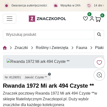
Przejdź do treści głównej
Gwarancja autentyczności
Wysyłka w 24h
14 dni na
0
Liczba pozycji 
0
Pro
Znaczki
Rośliny i Zwierzęta
Fauna
Ptaki
Numer
Nr
: #128051
Jakość: Czyste **
Rwanda 1972 Mi ark 494 Czyste **
Znaczek pocztowy Rwanda 1972 Mi ark 494 Czyste **w
sklepie filatelistycznym Znaczkopol.pl. Duży wybór
znaczków dla każdego kolekcjonera