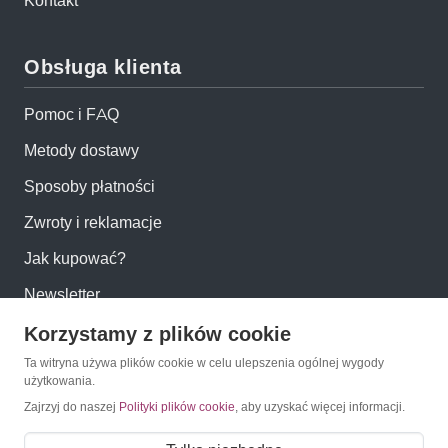
Kontakt
Obsługa klienta
Pomoc i FAQ
Metody dostawy
Sposoby płatności
Zwroty i reklamacje
Jak kupować?
Newsletter
Korzystamy z plików cookie
Konto
Ta witryna używa plików cookie w celu ulepszenia ogólnej wygody
użytkowania.
Moje konto
Zajrzyj do naszej
Polityki plików cookie
, aby uzyskać więcej informacji.
Moje zamówienia