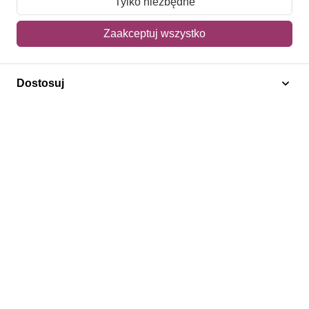
Tylko niezbędne
Mój koszyk
Zaakceptuj wszystko
Adres dostawy
Dostosuj
Polecamy
Znaczki Konie
Znaczki Politycy
Znaczki Żaglowce
Znaczki Kolarstwo
Znaczki Boże Narodzenie
Regulamin
Prywatność
Bezpieczeństwo