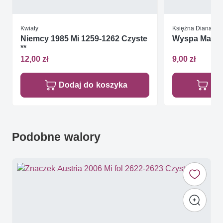
Kwiaty
Księżna Diana
Niemcy 1985 Mi 1259-1262 Czyste
Wyspa Man 19
**
12,00 zł
9,00 zł
Dodaj do koszyka
Do
Podobne walory