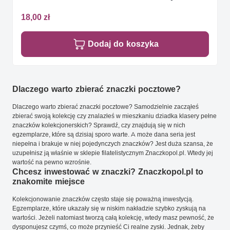
18,00 zł
Dodaj do koszyka
Dlaczego warto zbierać znaczki pocztowe?
Dlaczego warto zbierać znaczki pocztowe? Samodzielnie zacząłeś
zbierać swoją kolekcję czy znalazłeś w mieszkaniu dziadka klasery pełne
znaczków kolekcjonerskich? Sprawdź, czy znajdują się w nich
egzemplarze, które są dzisiaj sporo warte. A może dana seria jest
niepełna i brakuje w niej pojedynczych znaczków? Jest duża szansa, że
uzupełnisz ją właśnie w sklepie filatelistycznym Znaczkopol.pl. Wtedy jej
wartość na pewno wzrośnie.
Chcesz inwestować w znaczki? Znaczkopol.pl to
znakomite miejsce
Kolekcjonowanie znaczków często staje się poważną inwestycją.
Egzemplarze, które ukazały się w niskim nakładzie szybko zyskują na
wartości. Jeżeli natomiast tworzą całą kolekcję, wtedy masz pewność, że
dysponujesz czymś, co może przynieść Ci realne zyski. Jednak, żeby