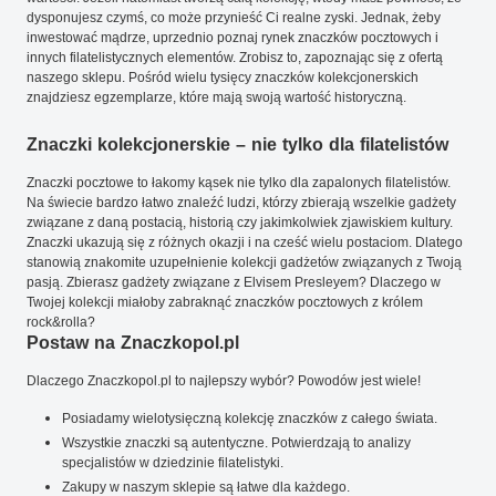
dysponujesz czymś, co może przynieść Ci realne zyski. Jednak, żeby
inwestować mądrze, uprzednio poznaj rynek znaczków pocztowych i
innych filatelistycznych elementów. Zrobisz to, zapoznając się z ofertą
naszego sklepu. Pośród wielu tysięcy znaczków kolekcjonerskich
znajdziesz egzemplarze, które mają swoją wartość historyczną.
Znaczki kolekcjonerskie – nie tylko dla filatelistów
Znaczki pocztowe to łakomy kąsek nie tylko dla zapalonych filatelistów.
Na świecie bardzo łatwo znaleźć ludzi, którzy zbierają wszelkie gadżety
związane z daną postacią, historią czy jakimkolwiek zjawiskiem kultury.
Znaczki ukazują się z różnych okazji i na cześć wielu postaciom. Dlatego
stanowią znakomite uzupełnienie kolekcji gadżetów związanych z Twoją
pasją. Zbierasz gadżety związane z Elvisem Presleyem? Dlaczego w
Twojej kolekcji miałoby zabraknąć znaczków pocztowych z królem
rock&rolla?
Postaw na Znaczkopol.pl
Dlaczego Znaczkopol.pl to najlepszy wybór? Powodów jest wiele!
Posiadamy wielotysięczną kolekcję znaczków z całego świata.
Wszystkie znaczki są autentyczne. Potwierdzają to analizy
specjalistów w dziedzinie filatelistyki.
Zakupy w naszym sklepie są łatwe dla każdego.