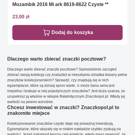
Mozambik 2016 Mi ark 8619-8622 Czyste **
23,00 zł
Dodaj do koszyka
Dlaczego warto zbierać znaczki pocztowe?
Dlaczego warto zbierać znaczki pocztowe? Samodzielnie zacząłeś
zbierać swoją kolekcję czy znalazłeś w mieszkaniu dziadka klasery pełne
znaczków kolekcjonerskich? Sprawdź, czy znajdują się w nich
egzemplarze, które są dzisiaj sporo warte. A może dana seria jest
niepełna i brakuje w niej pojedynczych znaczków? Jest duża szansa, że
uzupełnisz ją właśnie w sklepie filatelistycznym Znaczkopol.pl. Wtedy jej
wartość na pewno wzrośnie.
Chcesz inwestować w znaczki? Znaczkopol.pl to
znakomite miejsce
Kolekcjonowanie znaczków często staje się poważną inwestycją.
Egzemplarze, które ukazały się w niskim nakładzie szybko zyskują na
wartości. Jeżeli natomiast tworzą całą kolekcję, wtedy masz pewność, że