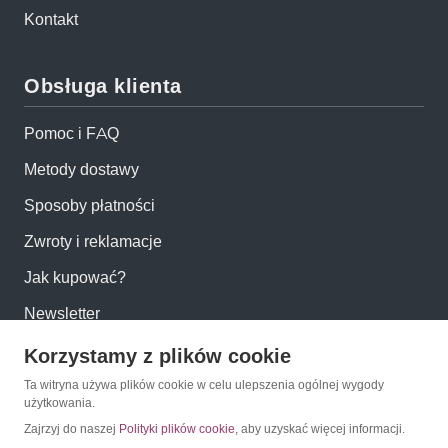
Kontakt
Obsługa klienta
Pomoc i FAQ
Metody dostawy
Sposoby płatności
Zwroty i reklamacje
Jak kupować?
Newsletter
Korzystamy z plików cookie
Konto
Ta witryna używa plików cookie w celu ulepszenia ogólnej wygody
użytkowania.
Moje konto
Zajrzyj do naszej
Polityki plików cookie
, aby uzyskać więcej informacji.