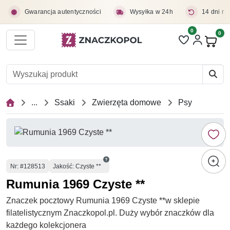
Przejdź do treści głównej
Gwarancja autentyczności
Wysyłka w 24h
14 dni na
0
Liczba pozycji 
0
Pro
...
Ssaki
Zwierzęta domowe
Psy
Numer
Nr
: #128513
Jakość: Czyste **
Rumunia 1969 Czyste **
Znaczek pocztowy Rumunia 1969 Czyste **w sklepie
filatelistycznym Znaczkopol.pl. Duży wybór znaczków dla
każdego kolekcjonera