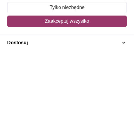
Moje zamówienia
Tylko niezbędne
Mój koszyk
Zaakceptuj wszystko
Adres dostawy
Dostosuj
Polecamy
Znaczki Konie
Znaczki Politycy
Znaczki Żaglowce
Znaczki Kwiaty
Znaczki Boże Narodzenie
Regulamin
Prywatność
Bezpieczeństwo