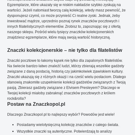
Egzemplarze, które ukazały się w niskim nakładzie szybko zyskują na
wartości. Jeżeli natomiast tworzą całą kolekcję, wtedy masz pewność, że
dysponujesz czymś, co może przynieść Ci realne zyski. Jednak, żeby
inwestować mądrze, uprzednio poznaj rynek znaczków pocztowych i
innych filatelistycznych elementów. Zrobisz to, zapoznając się z ofertą
naszego sklepu. Pośród wielu tysięcy znaczków kolekcjonerskich
znajdziesz egzemplarze, które mają swoją wartość historyczną.
Znaczki kolekcjonerskie – nie tylko dla filatelistów
Znaczki pocztowe to łakomy kąsek nie tylko dla zapalonych filatelistów.
Na świecie bardzo łatwo znaleźć ludzi, którzy zbierają wszelkie gadżety
związane z daną postacią, historią czy jakimkolwiek zjawiskiem kultury.
Znaczki ukazują się z różnych okazji i na cześć wielu postaciom. Dlatego
stanowią znakomite uzupełnienie kolekcji gadżetów związanych z Twoją
pasją. Zbierasz gadżety związane z Elvisem Presleyem? Dlaczego w
Twojej kolekcji miałoby zabraknąć znaczków pocztowych z królem
rock&rolla?
Postaw na Znaczkopol.pl
Dlaczego Znaczkopol.pl to najlepszy wybór? Powodów jest wiele!
Posiadamy wielotysięczną kolekcję znaczków z całego świata.
Wszystkie znaczki są autentyczne. Potwierdzają to analizy