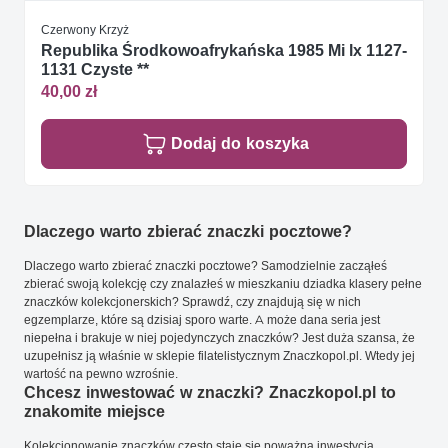
Czerwony Krzyż
Republika Środkowoafrykańska 1985 Mi lx 1127-
1131 Czyste **
40,00 zł
Dodaj do koszyka
Dlaczego warto zbierać znaczki pocztowe?
Dlaczego warto zbierać znaczki pocztowe? Samodzielnie zacząłeś
zbierać swoją kolekcję czy znalazłeś w mieszkaniu dziadka klasery pełne
znaczków kolekcjonerskich? Sprawdź, czy znajdują się w nich
egzemplarze, które są dzisiaj sporo warte. A może dana seria jest
niepełna i brakuje w niej pojedynczych znaczków? Jest duża szansa, że
uzupełnisz ją właśnie w sklepie filatelistycznym Znaczkopol.pl. Wtedy jej
wartość na pewno wzrośnie.
Chcesz inwestować w znaczki? Znaczkopol.pl to
znakomite miejsce
Kolekcjonowanie znaczków często staje się poważną inwestycją.