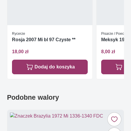
Rycerze
Pisarze / Poeci
Rosja 2007 Mi bl 97 Czyste **
Meksyk 1996
18,00 zł
8,00 zł
Dodaj do koszyka
Do
Podobne walory