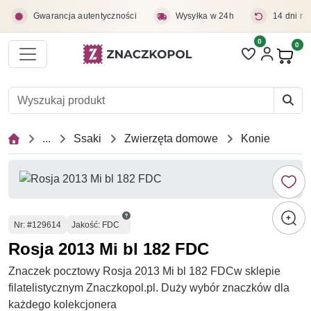
Przejdź do treści głównej
Gwarancja autentyczności
Wysyłka w 24h
14 dni na
0
Liczba pozycji 
0
Pro
...
Ssaki
Zwierzęta domowe
Konie
Numer
Nr
: #129614
Jakość: FDC
Rosja 2013 Mi bl 182 FDC
Znaczek pocztowy Rosja 2013 Mi bl 182 FDCw sklepie
filatelistycznym Znaczkopol.pl. Duży wybór znaczków dla
każdego kolekcjonera