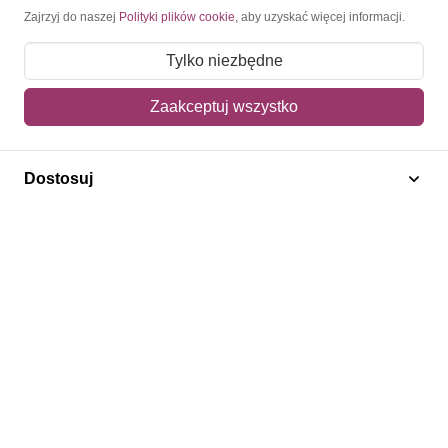
Moje konto
Zajrzyj do naszej
Polityki plików cookie
, aby uzyskać więcej informacji.
Moje zamówienia
Tylko niezbędne
Mój koszyk
Zaakceptuj wszystko
Adres dostawy
Dostosuj
Polecamy
Znaczki Konie
Znaczki Politycy
Znaczki Żaglowce
Znaczki Kolarstwo
Znaczki Boże Narodzenie