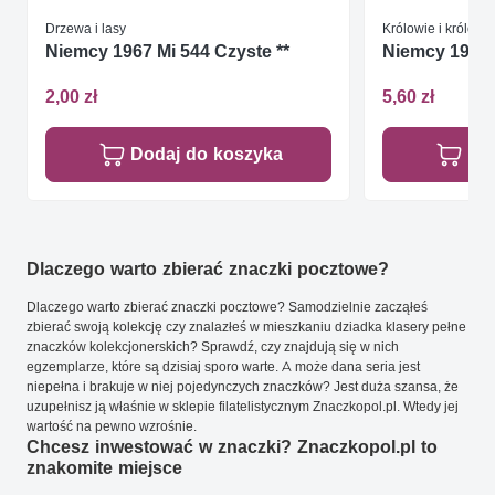
Drzewa i lasy
Królowie i królowe
Niemcy 1967 Mi 544 Czyste **
Niemcy 1986 
2,00 zł
5,60 zł
Dodaj do koszyka
Do
Dlaczego warto zbierać znaczki pocztowe?
Dlaczego warto zbierać znaczki pocztowe? Samodzielnie zacząłeś
zbierać swoją kolekcję czy znalazłeś w mieszkaniu dziadka klasery pełne
znaczków kolekcjonerskich? Sprawdź, czy znajdują się w nich
egzemplarze, które są dzisiaj sporo warte. A może dana seria jest
niepełna i brakuje w niej pojedynczych znaczków? Jest duża szansa, że
uzupełnisz ją właśnie w sklepie filatelistycznym Znaczkopol.pl. Wtedy jej
wartość na pewno wzrośnie.
Chcesz inwestować w znaczki? Znaczkopol.pl to
znakomite miejsce