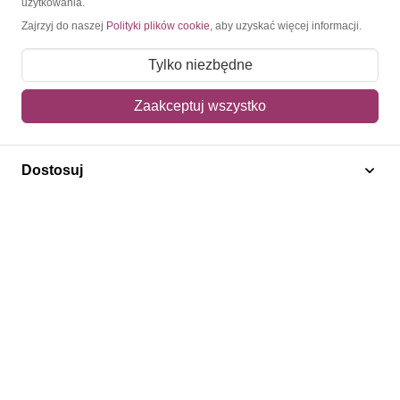
użytkowania.
Zajrzyj do naszej
Polityki plików cookie
, aby uzyskać więcej informacji.
O nas
Tylko niezbędne
Blog
Regulamin
Zaakceptuj wszystko
Polityka prywatności
Mapa strony
Dostosuj
Kontakt
Obsługa klienta
Pomoc i FAQ
Metody dostawy
Sposoby płatności
Zwroty i reklamacje