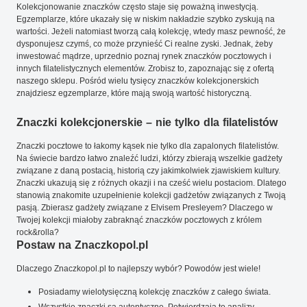
Kolekcjonowanie znaczków często staje się poważną inwestycją.
Egzemplarze, które ukazały się w niskim nakładzie szybko zyskują na
wartości. Jeżeli natomiast tworzą całą kolekcję, wtedy masz pewność, że
dysponujesz czymś, co może przynieść Ci realne zyski. Jednak, żeby
inwestować mądrze, uprzednio poznaj rynek znaczków pocztowych i
innych filatelistycznych elementów. Zrobisz to, zapoznając się z ofertą
naszego sklepu. Pośród wielu tysięcy znaczków kolekcjonerskich
znajdziesz egzemplarze, które mają swoją wartość historyczną.
Znaczki kolekcjonerskie – nie tylko dla filatelistów
Znaczki pocztowe to łakomy kąsek nie tylko dla zapalonych filatelistów.
Na świecie bardzo łatwo znaleźć ludzi, którzy zbierają wszelkie gadżety
związane z daną postacią, historią czy jakimkolwiek zjawiskiem kultury.
Znaczki ukazują się z różnych okazji i na cześć wielu postaciom. Dlatego
stanowią znakomite uzupełnienie kolekcji gadżetów związanych z Twoją
pasją. Zbierasz gadżety związane z Elvisem Presleyem? Dlaczego w
Twojej kolekcji miałoby zabraknąć znaczków pocztowych z królem
rock&rolla?
Postaw na Znaczkopol.pl
Dlaczego Znaczkopol.pl to najlepszy wybór? Powodów jest wiele!
Posiadamy wielotysięczną kolekcję znaczków z całego świata.
Wszystkie znaczki są autentyczne. Potwierdzają to analizy