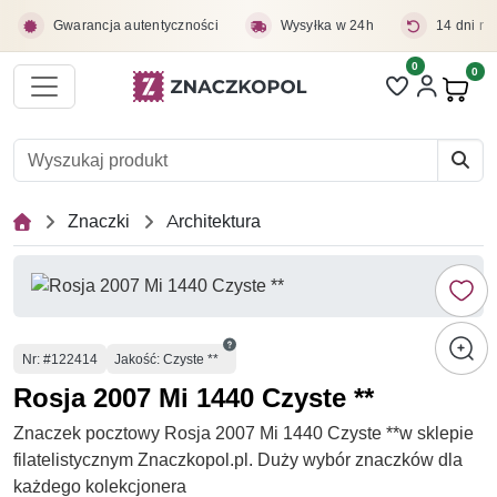
Przejdź do treści głównej
Gwarancja autentyczności
Wysyłka w 24h
14 dni na
0
Liczba pozycji 
0
Pro
Znaczki
Architektura
Numer
Nr
: #122414
Jakość: Czyste **
Rosja 2007 Mi 1440 Czyste **
Znaczek pocztowy Rosja 2007 Mi 1440 Czyste **w sklepie
filatelistycznym Znaczkopol.pl. Duży wybór znaczków dla
każdego kolekcjonera