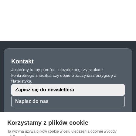
Kontakt
Jesteśmy tu, by pomóc – niezależnie, czy szukasz
konkretnego znaczka, czy dopiero zaczynasz przygodę z
filatelistyką.
Zapisz się do newslettera
Napisz do nas
Korzystamy z plików cookie
Ta witryna używa plików cookie w celu ulepszenia ogólnej wygody
O Znaczkopol.pl