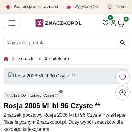
Przejdź do treści głównej
Gwarancja autentyczności
Wysyłka w 24h
14 dni na
0
Liczba pozycji 
0
Pro
Znaczki
Architektura
Numer
Nr
: #122465
Jakość: Czyste **
Rosja 2006 Mi bl 96 Czyste **
Znaczek pocztowy Rosja 2006 Mi bl 96 Czyste **w sklepie
filatelistycznym Znaczkopol.pl. Duży wybór znaczków dla
każdego kolekcjonera