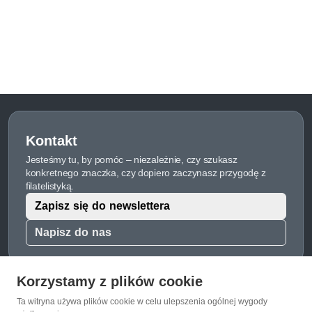
Kontakt
Jesteśmy tu, by pomóc – niezależnie, czy szukasz
konkretnego znaczka, czy dopiero zaczynasz przygodę z
filatelistyką.
Zapisz się do newslettera
Napisz do nas
Korzystamy z plików cookie
Ta witryna używa plików cookie w celu ulepszenia ogólnej wygody
O Znaczkopol.pl