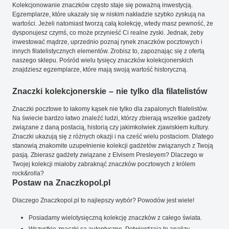
Kolekcjonowanie znaczków często staje się poważną inwestycją.
Egzemplarze, które ukazały się w niskim nakładzie szybko zyskują na
wartości. Jeżeli natomiast tworzą całą kolekcję, wtedy masz pewność, że
dysponujesz czymś, co może przynieść Ci realne zyski. Jednak, żeby
inwestować mądrze, uprzednio poznaj rynek znaczków pocztowych i
innych filatelistycznych elementów. Zrobisz to, zapoznając się z ofertą
naszego sklepu. Pośród wielu tysięcy znaczków kolekcjonerskich
znajdziesz egzemplarze, które mają swoją wartość historyczną.
Znaczki kolekcjonerskie – nie tylko dla filatelistów
Znaczki pocztowe to łakomy kąsek nie tylko dla zapalonych filatelistów.
Na świecie bardzo łatwo znaleźć ludzi, którzy zbierają wszelkie gadżety
związane z daną postacią, historią czy jakimkolwiek zjawiskiem kultury.
Znaczki ukazują się z różnych okazji i na cześć wielu postaciom. Dlatego
stanowią znakomite uzupełnienie kolekcji gadżetów związanych z Twoją
pasją. Zbierasz gadżety związane z Elvisem Presleyem? Dlaczego w
Twojej kolekcji miałoby zabraknąć znaczków pocztowych z królem
rock&rolla?
Postaw na Znaczkopol.pl
Dlaczego Znaczkopol.pl to najlepszy wybór? Powodów jest wiele!
Posiadamy wielotysięczną kolekcję znaczków z całego świata.
Wszystkie znaczki są autentyczne. Potwierdzają to analizy