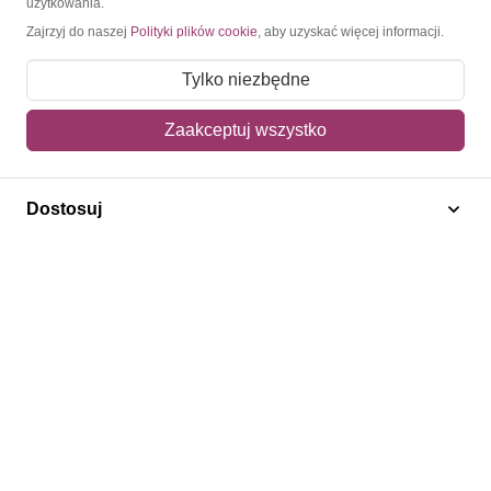
użytkowania.
Zajrzyj do naszej
Polityki plików cookie
, aby uzyskać więcej informacji.
O nas
Tylko niezbędne
Blog
Regulamin
Zaakceptuj wszystko
Polityka prywatności
Mapa strony
Dostosuj
Kontakt
Obsługa klienta
Pomoc i FAQ
Metody dostawy
Sposoby płatności
Zwroty i reklamacje