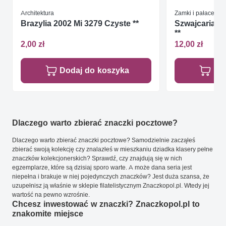
Architektura
Zamki i pałace
Brazylia 2002 Mi 3279 Czyste **
Szwajcaria 1
**
2,00 zł
12,00 zł
Dodaj do koszyka
Do
Dlaczego warto zbierać znaczki pocztowe?
Dlaczego warto zbierać znaczki pocztowe? Samodzielnie zacząłeś
zbierać swoją kolekcję czy znalazłeś w mieszkaniu dziadka klasery pełne
znaczków kolekcjonerskich? Sprawdź, czy znajdują się w nich
egzemplarze, które są dzisiaj sporo warte. A może dana seria jest
niepełna i brakuje w niej pojedynczych znaczków? Jest duża szansa, że
uzupełnisz ją właśnie w sklepie filatelistycznym Znaczkopol.pl. Wtedy jej
wartość na pewno wzrośnie.
Chcesz inwestować w znaczki? Znaczkopol.pl to
znakomite miejsce