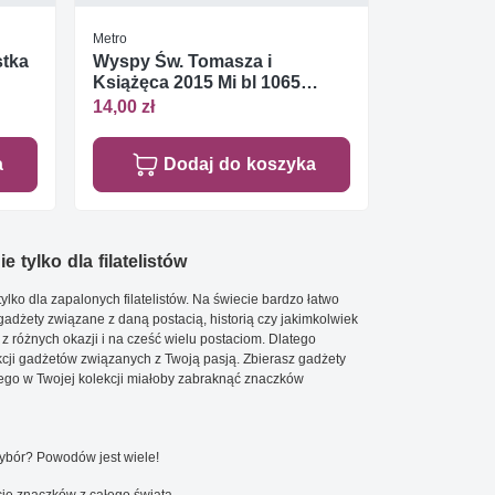
Metro
stka
Wyspy Św. Tomasza i
Książęca 2015 Mi bl 1065
Czyste **
14,00 zł
a
Dodaj do koszyka
e tylko dla filatelistów
ylko dla zapalonych filatelistów. Na świecie bardzo łatwo
 gadżety związane z daną postacią, historią czy jakimkolwiek
 z różnych okazji i na cześć wielu postaciom. Dlatego
cji gadżetów związanych z Twoją pasją. Zbierasz gadżety
go w Twojej kolekcji miałoby zabraknąć znaczków
wybór? Powodów jest wiele!
ję znaczków z całego świata.