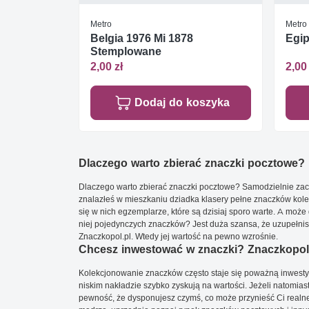
Metro
Metro
Belgia 1976 Mi 1878
Egip
Stemplowane
2,00 zł
2,00 
Dodaj do koszyka
Dlaczego warto zbierać znaczki pocztowe?
Dlaczego warto zbierać znaczki pocztowe? Samodzielnie zacz
znalazłeś w mieszkaniu dziadka klasery pełne znaczków kole
się w nich egzemplarze, które są dzisiaj sporo warte. A może 
niej pojedynczych znaczków? Jest duża szansa, że uzupełnisz 
Znaczkopol.pl. Wtedy jej wartość na pewno wzrośnie.
Chcesz inwestować w znaczki? Znaczkopol.
Kolekcjonowanie znaczków często staje się poważną inwestyc
niskim nakładzie szybko zyskują na wartości. Jeżeli natomias
pewność, że dysponujesz czymś, co może przynieść Ci realne