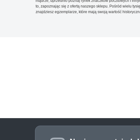
mądrze, uprzednio poznaj rynek znaczków pocztowych i innych
to, zapoznając się z ofertą naszego sklepu. Pośród wielu tys
znajdziesz egzemplarze, które mają swoją wartość historyczn