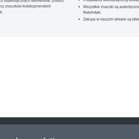
 filatelistycznych elementów. Zrobisz
ięcy znaczków kolekcjonerskich
Wszystkie znaczki są autentyczne
ą.
filatelistyki.
Zakupy w naszym sklepie są łatw