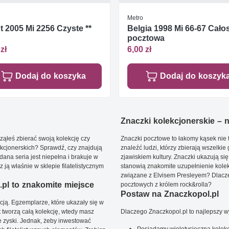
Metro
t 2005 Mi 2256 Czyste **
Belgia 1998 Mi 66-67 Cało
pocztowa
zł
6,00 zł
Dodaj do koszyka
Dodaj do koszyk
Znaczki kolekcjonerskie – ni
ąłeś zbierać swoją kolekcję czy
Znaczki pocztowe to łakomy kąsek nie t
kcjonerskich? Sprawdź, czy znajdują
znaleźć ludzi, którzy zbierają wszelkie
dana seria jest niepełna i brakuje w
zjawiskiem kultury. Znaczki ukazują się
ją właśnie w sklepie filatelistycznym
stanowią znakomite uzupełnienie kolek
związane z Elvisem Presleyem? Dlacze
pl to znakomite miejsce
pocztowych z królem rock&rolla?
Postaw na Znaczkopol.pl
ją. Egzemplarze, które ukazały się w
t tworzą całą kolekcję, wtedy masz
Dlaczego Znaczkopol.pl to najlepszy 
 zyski. Jednak, żeby inwestować
Posiadamy wielotysięczną kolekc