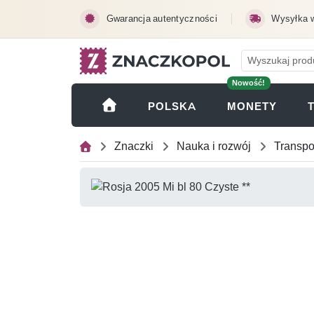
Przejdź do treści głównej
Gwarancja autentyczności
Wysyłka 
Nowość!
(OTWI
POLSKA
MONETY
Znaczki
Nauka i rozwój
Transpo