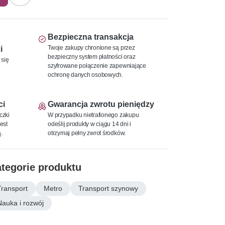
Bezpieczna transakcja
Twoje zakupy chronione są przez
i
bezpieczny system płatności oraz
 się
szyfrowane połączenie zapewniające
ochronę danych osobowych.
ci
Gwarancja zwrotu pieniędzy
czki
W przypadku nietrafionego zakupu
est
odeślij produkty w ciągu 14 dni i
.
otrzymaj pełny zwrot środków.
tegorie produktu
Transport
Metro
Transport szynowy
Nauka i rozwój