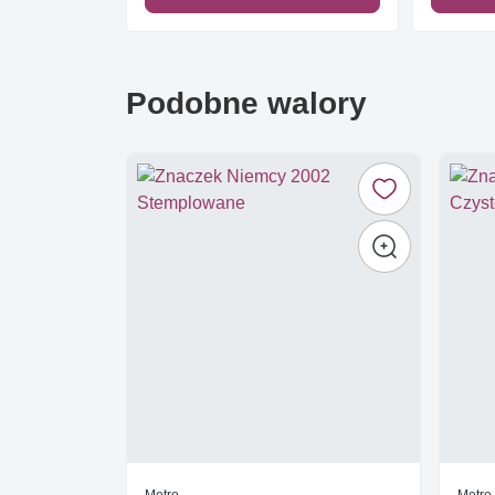
Podobne walory
Metro
Metro