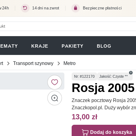
w 24h
14 dni na zwrot
Bezpieczne płatności
ERA SIĘ W NOWEJ KARCIE)
TEMATY
KRAJE
PAKIETY
BLOG
rt
Transport szynowy
Metro
Numer
Nr
: #122170
Jakość: Czyste **
Rosja 2005 
Znaczek pocztowy Rosja 2005 M
Znaczkopol.pl. Duży wybór z
13,00 zł
Dodaj do koszyka