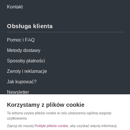
Kontakt
Obsługa klienta
Pomoc i FAQ
Metody dostawy
Sposoby płatności
Zwroty i reklamacje
Jak kupować?
Newsletter
Korzystamy z plików cookie
Konto
Ta witryna używa plików cookie w celu ulepszenia ogólnej wygody
użytkowania.
Moje konto
Zajrzyj do naszej
Polityki plików cookie
, aby uzyskać więcej informacji.