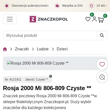
Przejdź do treści głównej
Gwarancja autentyczności
Wysyłka w 24h
14 dni na
0
Liczba pozycji 
0
Pro
Znaczki
Ludzie
Dzieci
Numer
Nr
: #121911
Jakość: Czyste **
Rosja 2000 Mi 806-809 Czyste **
Znaczek pocztowy Rosja 2000 Mi 806-809 Czyste **w
sklepie filatelistycznym Znaczkopol.pl. Duży wybór
znaczków dla każdego kolekcjonera