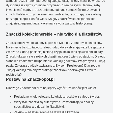
wartości. Jeżeli natomiast tworzą całą kolekcję, wtedy masz pewność, że
dysponujesz czymś, co może przynieść Ci realne zyski. Jednak, żeby
inwestować mądrze, uprzednio poznaj rynek znaczków pocztowych i
innych filatelistycznych elementów. Zrobisz to, zapoznając się z ofertą
naszego sklepu. Pośród wielu tysięcy znaczków kolekcjonerskich
znajdziesz egzemplarze, które mają swoją wartość historyczną.
Znaczki kolekcjonerskie – nie tylko dla filatelistów
Znaczki pocztowe to łakomy kąsek nie tylko dla zapalonych filatelistów.
Na świecie bardzo łatwo znaleźć ludzi, którzy zbierają wszelkie gadżety
związane z daną postacią, historią czy jakimkolwiek zjawiskiem kultury.
Znaczki ukazują się z różnych okazji i na cześć wielu postaciom. Dlatego
stanowią znakomite uzupełnienie kolekcji gadżetów związanych z Twoją
pasją. Zbierasz gadżety związane z Elvisem Presleyem? Dlaczego w
Twojej kolekcji miałoby zabraknąć znaczków pocztowych z królem
rock&rolla?
Postaw na Znaczkopol.pl
Dlaczego Znaczkopol.pl to najlepszy wybór? Powodów jest wiele!
Posiadamy wielotysięczną kolekcję znaczków z całego świata.
Wszystkie znaczki są autentyczne. Potwierdzają to analizy
specjalistów w dziedzinie filatelistyki.
Zakupy w naszym sklepie są łatwe dla każdego.