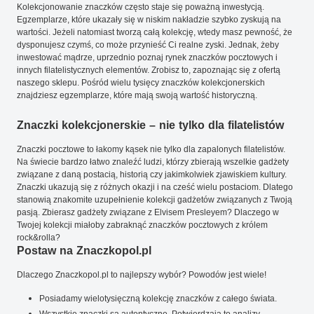
Kolekcjonowanie znaczków często staje się poważną inwestycją.
Egzemplarze, które ukazały się w niskim nakładzie szybko zyskują na
wartości. Jeżeli natomiast tworzą całą kolekcję, wtedy masz pewność, że
dysponujesz czymś, co może przynieść Ci realne zyski. Jednak, żeby
inwestować mądrze, uprzednio poznaj rynek znaczków pocztowych i
innych filatelistycznych elementów. Zrobisz to, zapoznając się z ofertą
naszego sklepu. Pośród wielu tysięcy znaczków kolekcjonerskich
znajdziesz egzemplarze, które mają swoją wartość historyczną.
Znaczki kolekcjonerskie – nie tylko dla filatelistów
Znaczki pocztowe to łakomy kąsek nie tylko dla zapalonych filatelistów.
Na świecie bardzo łatwo znaleźć ludzi, którzy zbierają wszelkie gadżety
związane z daną postacią, historią czy jakimkolwiek zjawiskiem kultury.
Znaczki ukazują się z różnych okazji i na cześć wielu postaciom. Dlatego
stanowią znakomite uzupełnienie kolekcji gadżetów związanych z Twoją
pasją. Zbierasz gadżety związane z Elvisem Presleyem? Dlaczego w
Twojej kolekcji miałoby zabraknąć znaczków pocztowych z królem
rock&rolla?
Postaw na Znaczkopol.pl
Dlaczego Znaczkopol.pl to najlepszy wybór? Powodów jest wiele!
Posiadamy wielotysięczną kolekcję znaczków z całego świata.
Wszystkie znaczki są autentyczne. Potwierdzają to analizy