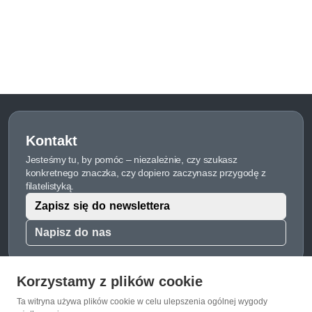
Kontakt
Jesteśmy tu, by pomóc – niezależnie, czy szukasz
konkretnego znaczka, czy dopiero zaczynasz przygodę z
filatelistyką.
Zapisz się do newslettera
Napisz do nas
Korzystamy z plików cookie
Ta witryna używa plików cookie w celu ulepszenia ogólnej wygody
O Znaczkopol.pl