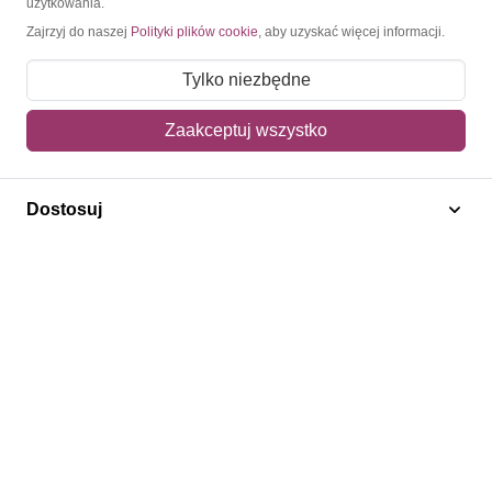
użytkowania.
Zajrzyj do naszej
Polityki plików cookie
, aby uzyskać więcej informacji.
O nas
Tylko niezbędne
Blog
Regulamin
Zaakceptuj wszystko
Polityka prywatności
Mapa strony
Dostosuj
Kontakt
Obsługa klienta
Pomoc i FAQ
Metody dostawy
Sposoby płatności
Zwroty i reklamacje