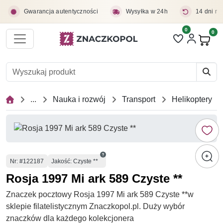
Przejdź do treści głównej
Gwarancja autentyczności
Wysyłka w 24h
14 dni na
0
Liczba pozycji 
0
Pro
...
Nauka i rozwój
Transport
Helikoptery
Numer
Nr
: #122187
Jakość: Czyste **
Rosja 1997 Mi ark 589 Czyste **
Znaczek pocztowy Rosja 1997 Mi ark 589 Czyste **w
sklepie filatelistycznym Znaczkopol.pl. Duży wybór
znaczków dla każdego kolekcjonera