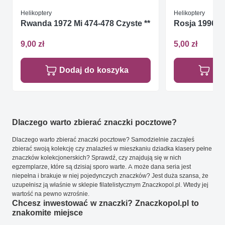
Helikoptery
Helikoptery
Rwanda 1972 Mi 474-478 Czyste **
Rosja 1996 Mi
9,00 zł
5,00 zł
Dodaj do koszyka
Do
Dlaczego warto zbierać znaczki pocztowe?
Dlaczego warto zbierać znaczki pocztowe? Samodzielnie zacząłeś
zbierać swoją kolekcję czy znalazłeś w mieszkaniu dziadka klasery pełne
znaczków kolekcjonerskich? Sprawdź, czy znajdują się w nich
egzemplarze, które są dzisiaj sporo warte. A może dana seria jest
niepełna i brakuje w niej pojedynczych znaczków? Jest duża szansa, że
uzupełnisz ją właśnie w sklepie filatelistycznym Znaczkopol.pl. Wtedy jej
wartość na pewno wzrośnie.
Chcesz inwestować w znaczki? Znaczkopol.pl to
znakomite miejsce