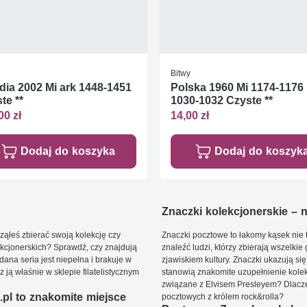
Bitwy
ndia 2002 Mi ark 1448-1451
Polska 1960 Mi 1174-1176 
te **
1030-1032 Czyste **
00 zł
14,00 zł
Dodaj do koszyka
Dodaj do koszyk
Znaczki kolekcjonerskie – ni
ąłeś zbierać swoją kolekcję czy
Znaczki pocztowe to łakomy kąsek nie t
kcjonerskich? Sprawdź, czy znajdują
znaleźć ludzi, którzy zbierają wszelkie
dana seria jest niepełna i brakuje w
zjawiskiem kultury. Znaczki ukazują się
ją właśnie w sklepie filatelistycznym
stanowią znakomite uzupełnienie kolek
związane z Elvisem Presleyem? Dlacze
pl to znakomite miejsce
pocztowych z królem rock&rolla?