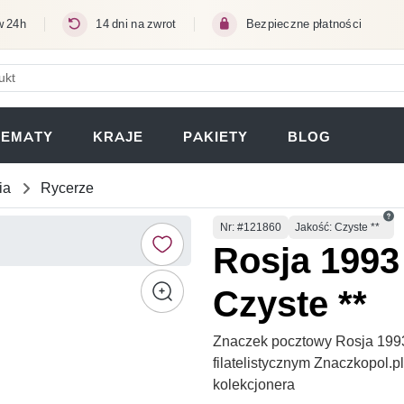
w 24h
14 dni na zwrot
Bezpieczne płatności
ERA SIĘ W NOWEJ KARCIE)
TEMATY
KRAJE
PAKIETY
BLOG
ia
Rycerze
Numer
Nr
: #121860
Jakość: Czyste **
Rosja 1993
Czyste **
Znaczek pocztowy Rosja 1993
filatelistycznym Znaczkopol.
kolekcjonera