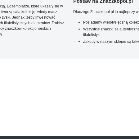
Postaw na Znaczkopol.pl
ją. Egzemplarze, które ukazały się w
t tworzą całą kolekcję, wtedy masz
Dlaczego Znaczkopol.pl to najlepszy 
 zyski. Jednak, żeby inwestować
Posiadamy wielotysięczną kolekc
 filatelistycznych elementów. Zrobisz
ięcy znaczków kolekcjonerskich
Wszystkie znaczki są autentyczne
ą.
filatelistyki.
Zakupy w naszym sklepie są łatw