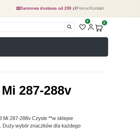
Darmowa dostawa od 200 zł
Pomoc
Kontakt
0
Liczba pozycji na liście ulubionyc
0
Produkty w koszyku:
 Mi 287-288v
 Mi 287-288v Czyste **w sklepie
pl. Duży wybór znaczków dla każdego