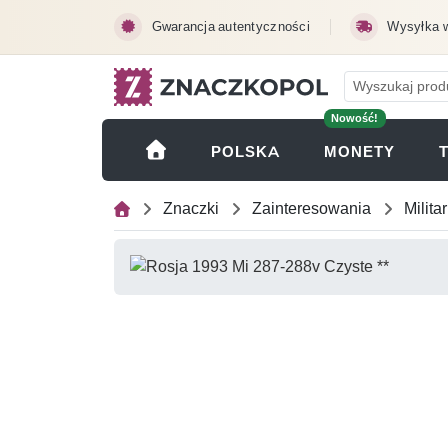
Przejdź do treści głównej
Gwarancja autentyczności
Wysyłka 
Nowość!
(OTWI
POLSKA
MONETY
Znaczki
Zainteresowania
Militar