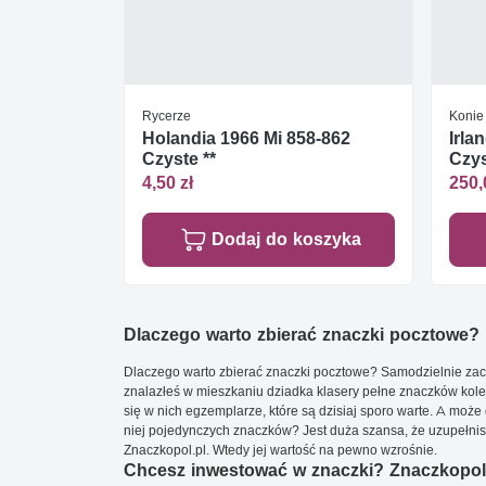
Rycerze
Konie
Holandia 1966 Mi 858-862
Irla
Czyste **
Czys
4,50 zł
250,
Dodaj do koszyka
Dlaczego warto zbierać znaczki pocztowe?
Dlaczego warto zbierać znaczki pocztowe? Samodzielnie zacz
znalazłeś w mieszkaniu dziadka klasery pełne znaczków kole
się w nich egzemplarze, które są dzisiaj sporo warte. A może 
niej pojedynczych znaczków? Jest duża szansa, że uzupełnisz 
Znaczkopol.pl. Wtedy jej wartość na pewno wzrośnie.
Chcesz inwestować w znaczki? Znaczkopol.