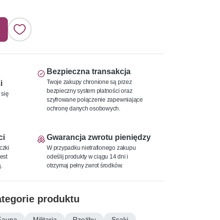
Bezpieczna transakcja
Twoje zakupy chronione są przez
i
bezpieczny system płatności oraz
 się
szyfrowane połączenie zapewniające
ochronę danych osobowych.
ci
Gwarancja zwrotu pieniędzy
czki
W przypadku nietrafionego zakupu
est
odeślij produkty w ciągu 14 dni i
.
otrzymaj pełny zwrot środków.
tegorie produktu
Fauna
Militaria
Rzeźby
Ssaki