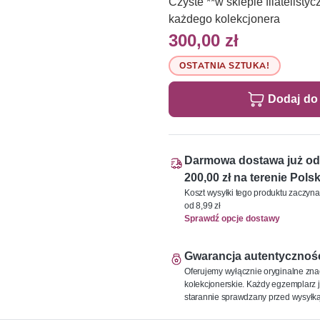
Czyste **w sklepie filatelis
każdego kolekcjonera
300,00 zł
OSTATNIA SZTUKA!
Dodaj do
Darmowa dostawa już od
200,00 zł na terenie Polsk
Koszt wysyłki tego produktu zaczyna
od 8,99 zł
Sprawdź opcje dostawy
Gwarancja autentycznoś
Oferujemy wyłącznie oryginalne zna
kolekcjonerskie. Każdy egzemplarz j
starannie sprawdzany przed wysyłką