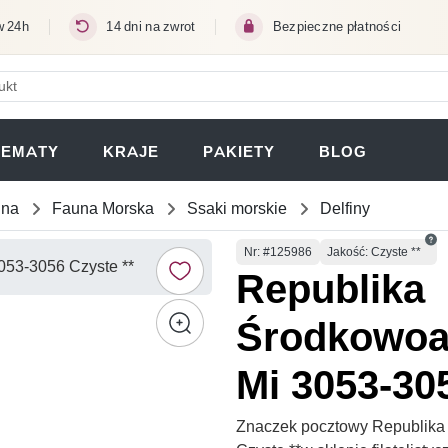
w 24h
14 dni na zwrot
Bezpieczne płatności
ERA SIĘ W NOWEJ KARCIE)
TEMATY
KRAJE
PAKIETY
BLOG
una
Fauna Morska
Ssaki morskie
Delfiny
Numer
Nr
: #125986
Jakość: Czyste **
Republika
Środkowoa
Mi 3053-30
Znaczek pocztowy Republika