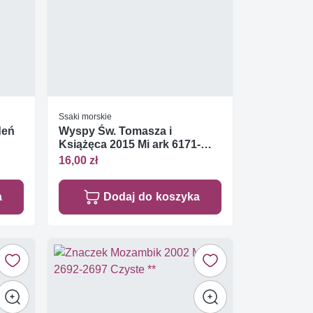
Ssaki morskie
deń
Wyspy Św. Tomasza i
Książęca 2015 Mi ark 6171-
6174 Czyste **
16,00 zł
a
Dodaj do koszyka