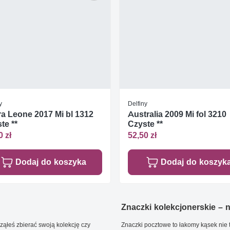
y
Delfiny
ra Leone 2017 Mi bl 1312
Australia 2009 Mi fol 3210
te **
Czyste **
0 zł
52,50 zł
Dodaj do koszyka
Dodaj do koszyk
Znaczki kolekcjonerskie – ni
ąłeś zbierać swoją kolekcję czy
Znaczki pocztowe to łakomy kąsek nie t