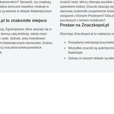
kcjonerskich? Sprawdź, czy znajdują
znaleźć ludzi, którzy zbierają wszelkie
dana seria jest niepełna i brakuje w
zjawiskiem kultury. Znaczki ukazują się
ją właśnie w sklepie filatelistycznym
stanowią znakomite uzupełnienie kolek
związane z Elvisem Presleyem? Dlacze
pl to znakomite miejsce
pocztowych z królem rock&rolla?
Postaw na Znaczkopol.pl
ją. Egzemplarze, które ukazały się w
t tworzą całą kolekcję, wtedy masz
Dlaczego Znaczkopol.pl to najlepszy 
 zyski. Jednak, żeby inwestować
Posiadamy wielotysięczną kolekc
 filatelistycznych elementów. Zrobisz
ięcy znaczków kolekcjonerskich
Wszystkie znaczki są autentyczne
ą.
filatelistyki.
Zakupy w naszym sklepie są łatw