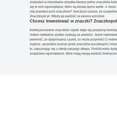
znalazłeś w mieszkaniu dziadka klasery pełne znaczków kole
się w nich egzemplarze, które są dzisiaj sporo warte. A może 
niej pojedynczych znaczków? Jest duża szansa, że uzupełnisz 
Znaczkopol.pl. Wtedy jej wartość na pewno wzrośnie.
Chcesz inwestować w znaczki? Znaczkopol.
Kolekcjonowanie znaczków często staje się poważną inwestyc
niskim nakładzie szybko zyskują na wartości. Jeżeli natomias
pewność, że dysponujesz czymś, co może przynieść Ci realne
mądrze, uprzednio poznaj rynek znaczków pocztowych i innych
to, zapoznając się z ofertą naszego sklepu. Pośród wielu tys
znajdziesz egzemplarze, które mają swoją wartość historyczn