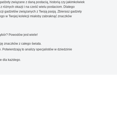
 gadżety związane z daną postacią, historią czy jakimkolwiek
 z różnych okazji i na cześć wielu postaciom. Dlatego
cji gadżetów związanych z Twoją pasją. Zbierasz gadżety
go w Twojej kolekcji miałoby zabraknąć znaczków
wybór? Powodów jest wiele!
ję znaczków z całego świata.
. Potwierdzają to analizy specjalistów w dziedzinie
e dla każdego.