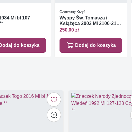
Czerwony Krzyż
984 Mi bl 107
Wyspy Św. Tomasza i
**
Książęca 2003 Mi 2106-214
Czyste **
250,00 zł
Dodaj do koszyka
Dodaj do koszyka