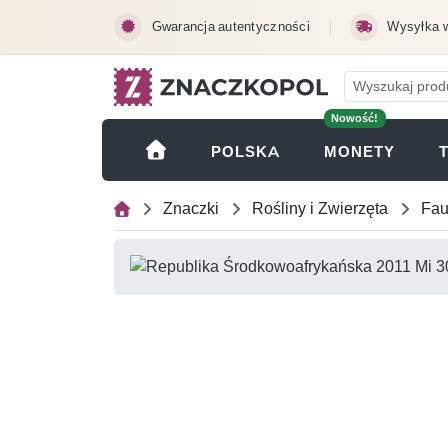
Przejdź do treści głównej
Gwarancja autentyczności
Wysyłka 
Nowość!
(OTWI
POLSKA
MONETY
Znaczki
Rośliny i Zwierzęta
Fa