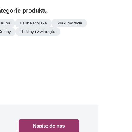
tegorie produktu
Fauna
Fauna Morska
Ssaki morskie
Delfiny
Rośliny i Zwierzęta
Napisz do nas