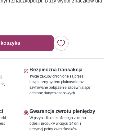
tycznym Znaczkopol.pl. Duży wybór znaczków dla
 koszyka
Bezpieczna transakcja
Twoje zakupy chronione są przez
i
bezpieczny system płatności oraz
 się
szyfrowane połączenie zapewniające
ochronę danych osobowych.
ci
Gwarancja zwrotu pieniędzy
czki
W przypadku nietrafionego zakupu
est
odeślij produkty w ciągu 14 dni i
.
otrzymaj pełny zwrot środków.