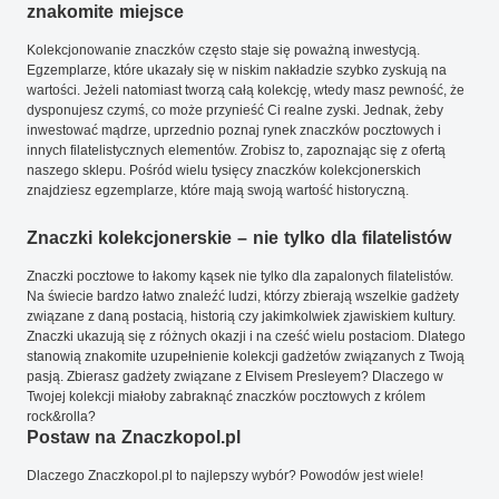
znakomite miejsce
Kolekcjonowanie znaczków często staje się poważną inwestycją.
Egzemplarze, które ukazały się w niskim nakładzie szybko zyskują na
wartości. Jeżeli natomiast tworzą całą kolekcję, wtedy masz pewność, że
dysponujesz czymś, co może przynieść Ci realne zyski. Jednak, żeby
inwestować mądrze, uprzednio poznaj rynek znaczków pocztowych i
innych filatelistycznych elementów. Zrobisz to, zapoznając się z ofertą
naszego sklepu. Pośród wielu tysięcy znaczków kolekcjonerskich
znajdziesz egzemplarze, które mają swoją wartość historyczną.
Znaczki kolekcjonerskie – nie tylko dla filatelistów
Znaczki pocztowe to łakomy kąsek nie tylko dla zapalonych filatelistów.
Na świecie bardzo łatwo znaleźć ludzi, którzy zbierają wszelkie gadżety
związane z daną postacią, historią czy jakimkolwiek zjawiskiem kultury.
Znaczki ukazują się z różnych okazji i na cześć wielu postaciom. Dlatego
stanowią znakomite uzupełnienie kolekcji gadżetów związanych z Twoją
pasją. Zbierasz gadżety związane z Elvisem Presleyem? Dlaczego w
Twojej kolekcji miałoby zabraknąć znaczków pocztowych z królem
rock&rolla?
Postaw na Znaczkopol.pl
Dlaczego Znaczkopol.pl to najlepszy wybór? Powodów jest wiele!