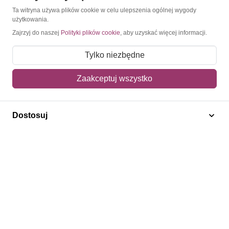
Konto
Ta witryna używa plików cookie w celu ulepszenia ogólnej wygody
użytkowania.
Moje konto
Zajrzyj do naszej
Polityki plików cookie
, aby uzyskać więcej informacji.
Moje zamówienia
Tylko niezbędne
Mój koszyk
Zaakceptuj wszystko
Adres dostawy
Polecamy
Dostosuj
Znaczki Konie
Znaczki Politycy
Znaczki Żaglowce
Znaczki Kwiaty
Znaczki Boże Narodzenie