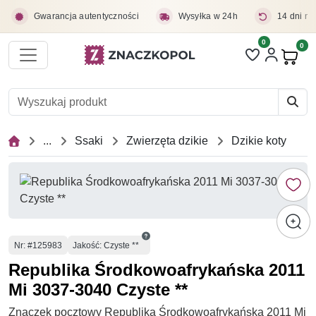
Przejdź do treści głównej
Gwarancja autentyczności
Wysyłka w 24h
14 dni na
0
Liczba pozycji 
0
Pro
...
Ssaki
Zwierzęta dzikie
Dzikie koty
Numer
Nr
: #125983
Jakość: Czyste **
Republika Środkowoafrykańska 2011
Mi 3037-3040 Czyste **
Znaczek pocztowy Republika Środkowoafrykańska 2011 Mi