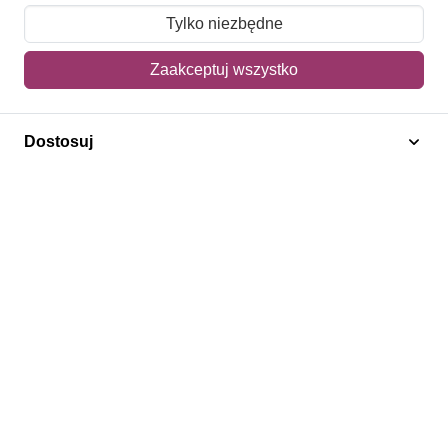
Moje zamówienia
Tylko niezbędne
Mój koszyk
Zaakceptuj wszystko
Adres dostawy
Dostosuj
Polecamy
Znaczki Konie
Znaczki Politycy
Znaczki Żaglowce
Znaczki Kolarstwo
Znaczki Boże Narodzenie
Regulamin
Prywatność
Bezpieczeństwo