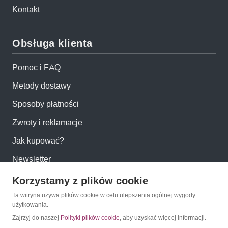
Kontakt
Obsługa klienta
Pomoc i FAQ
Metody dostawy
Sposoby płatności
Zwroty i reklamacje
Jak kupować?
Newsletter
Korzystamy z plików cookie
Konto
Ta witryna używa plików cookie w celu ulepszenia ogólnej wygody
użytkowania.
Moje konto
Zajrzyj do naszej
Polityki plików cookie
, aby uzyskać więcej informacji.