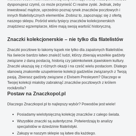
dysponujesz czymś, co może przynieść Ci realne zyski. Jednak, żeby
inwestować mądrze, uprzednio poznaj rynek znaczków pocztowych i
innych filatelistycznych elementów. Zrobisz to, zapoznając się z ofertą
naszego sklepu. Pośród wielu tysięcy znaczków kolekcjonerskich
znajdziesz egzemplarze, które mają swoją wartość historyczną.
Znaczki kolekcjonerskie – nie tylko dla filatelistów
Znaczki pocztowe to łakomy kąsek nie tylko dla zapalonych filatelistów.
Na świecie bardzo łatwo znaleźć ludzi, którzy zbierają wszelkie gadżety
związane z daną postacią, historią czy jakimkolwiek zjawiskiem kultury.
Znaczki ukazują się z różnych okazji i na cześć wielu postaciom. Dlatego
stanowią znakomite uzupełnienie kolekcji gadżetów związanych z Twoją
pasją. Zbierasz gadżety związane z Elvisem Presleyem? Dlaczego w
Twojej kolekcji miałoby zabraknąć znaczków pocztowych z królem
rock&rolla?
Postaw na Znaczkopol.pl
Dlaczego Znaczkopol.pl to najlepszy wybór? Powodów jest wiele!
Posiadamy wielotysięczną kolekcję znaczków z całego świata.
Wszystkie znaczki są autentyczne. Potwierdzają to analizy
specjalistów w dziedzinie filatelistyki.
Zakupy w naszym sklepie są łatwe dla każdego.