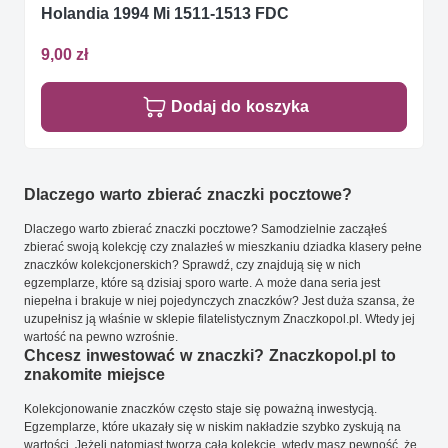
Holandia 1994 Mi 1511-1513 FDC
9,00 zł
Dodaj do koszyka
Dlaczego warto zbierać znaczki pocztowe?
Dlaczego warto zbierać znaczki pocztowe? Samodzielnie zacząłeś
zbierać swoją kolekcję czy znalazłeś w mieszkaniu dziadka klasery pełne
znaczków kolekcjonerskich? Sprawdź, czy znajdują się w nich
egzemplarze, które są dzisiaj sporo warte. A może dana seria jest
niepełna i brakuje w niej pojedynczych znaczków? Jest duża szansa, że
uzupełnisz ją właśnie w sklepie filatelistycznym Znaczkopol.pl. Wtedy jej
wartość na pewno wzrośnie.
Chcesz inwestować w znaczki? Znaczkopol.pl to
znakomite miejsce
Kolekcjonowanie znaczków często staje się poważną inwestycją.
Egzemplarze, które ukazały się w niskim nakładzie szybko zyskują na
wartości. Jeżeli natomiast tworzą całą kolekcję, wtedy masz pewność, że