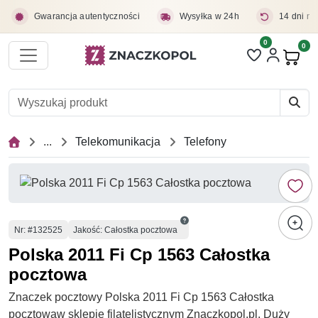
Przejdź do treści głównej
Gwarancja autentyczności
Wysyłka w 24h
14 dni na
0
Liczba pozycji 
0
Pro
...
Telekomunikacja
Telefony
Numer
Nr
: #132525
Jakość: Całostka pocztowa
Polska 2011 Fi Cp 1563 Całostka
pocztowa
Znaczek pocztowy Polska 2011 Fi Cp 1563 Całostka
pocztowaw sklepie filatelistycznym Znaczkopol.pl. Duży