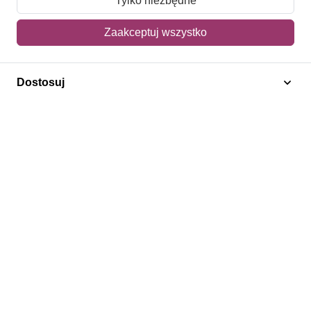
Tylko niezbędne
Mój koszyk
Zaakceptuj wszystko
Adres dostawy
Dostosuj
Polecamy
Znaczki Konie
Znaczki Politycy
Znaczki Żaglowce
Znaczki Kwiaty
Znaczki Boże Narodzenie
Regulamin
Prywatność
Bezpieczeństwo