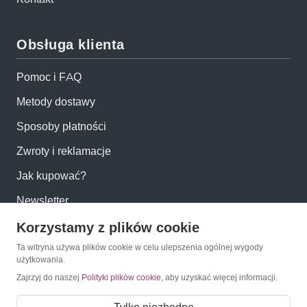
Obsługa klienta
Pomoc i FAQ
Metody dostawy
Sposoby płatności
Zwroty i reklamacje
Jak kupować?
Newsletter
Korzystamy z plików cookie
Konto
Ta witryna używa plików cookie w celu ulepszenia ogólnej wygody
użytkowania.
Moje konto
Zajrzyj do naszej
Polityki plików cookie
, aby uzyskać więcej informacji.
Moje zamówienia