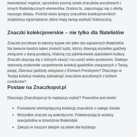
inwestować mądrze, uprzednio poznaj rynek znaczków pocztowych i
innych filatelistycznych elementów. Zrobisz to, zapoznając się z ofertą
naszego sklepu. Pośród wielu tysięcy znaczków kolekcjonerskich
znajdziesz egzemplarze, które mają swoją wartość historyczną.
Znaczki kolekcjonerskie – nie tylko dla filatelistów
Znaczki pocztowe to łakomy kąsek nie tylko dla zapalonych filatelistów.
Na świecie bardzo łatwo znaleźć ludzi, którzy zbierają wszelkie gadżety
związane z daną postacią, historią czy jakimkolwiek zjawiskiem kultury.
Znaczki ukazują się z różnych okazji i na cześć wielu postaciom. Dlatego
stanowią znakomite uzupełnienie kolekcji gadżetów związanych z Twoją
pasją. Zbierasz gadżety związane z Elvisem Presleyem? Dlaczego w
Twojej kolekcji miałoby zabraknąć znaczków pocztowych z królem
rock&rolla?
Postaw na Znaczkopol.pl
Dlaczego Znaczkopol.pl to najlepszy wybór? Powodów jest wiele!
Posiadamy wielotysięczną kolekcję znaczków z całego świata.
Wszystkie znaczki są autentyczne. Potwierdzają to analizy
specjalistów w dziedzinie filatelistyki.
Zakupy w naszym sklepie są łatwe dla każdego.