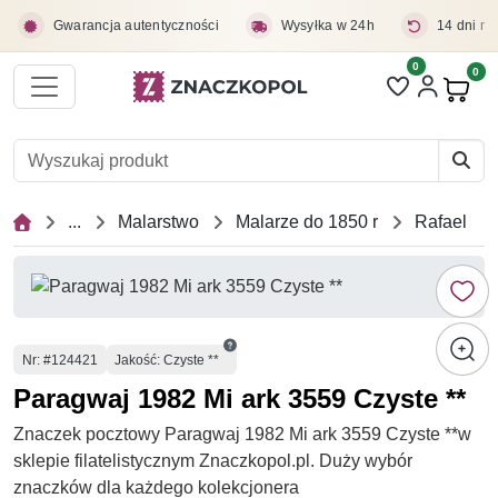
Przejdź do treści głównej
Gwarancja autentyczności
Wysyłka w 24h
14 dni na
0
Liczba pozycji 
0
Pro
...
Malarstwo
Malarze do 1850 r
Rafael
Numer
Nr
: #124421
Jakość: Czyste **
Paragwaj 1982 Mi ark 3559 Czyste **
Znaczek pocztowy Paragwaj 1982 Mi ark 3559 Czyste **w
sklepie filatelistycznym Znaczkopol.pl. Duży wybór
znaczków dla każdego kolekcjonera