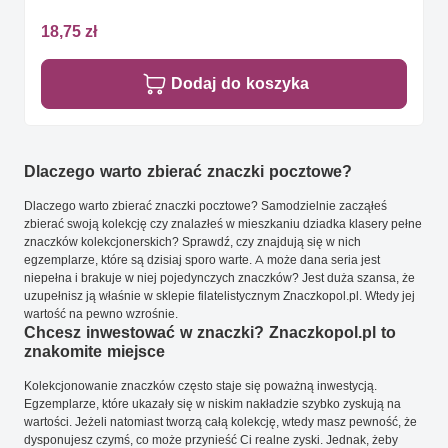
18,75 zł
Dodaj do koszyka
Dlaczego warto zbierać znaczki pocztowe?
Dlaczego warto zbierać znaczki pocztowe? Samodzielnie zacząłeś
zbierać swoją kolekcję czy znalazłeś w mieszkaniu dziadka klasery pełne
znaczków kolekcjonerskich? Sprawdź, czy znajdują się w nich
egzemplarze, które są dzisiaj sporo warte. A może dana seria jest
niepełna i brakuje w niej pojedynczych znaczków? Jest duża szansa, że
uzupełnisz ją właśnie w sklepie filatelistycznym Znaczkopol.pl. Wtedy jej
wartość na pewno wzrośnie.
Chcesz inwestować w znaczki? Znaczkopol.pl to
znakomite miejsce
Kolekcjonowanie znaczków często staje się poważną inwestycją.
Egzemplarze, które ukazały się w niskim nakładzie szybko zyskują na
wartości. Jeżeli natomiast tworzą całą kolekcję, wtedy masz pewność, że
dysponujesz czymś, co może przynieść Ci realne zyski. Jednak, żeby