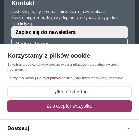
Kontakt
Jesteśmy tu, by pomóc – niezależnie, czy szukasz
konkretnego znaczka, czy dopiero zaczynasz przygodę z
filatelistyką.
Zapisz się do newslettera
Napisz do nas
Korzystamy z plików cookie
Ta witryna używa plików cookie w celu ulepszenia ogólnej wygody
użytkowania.
O Znaczkopol.pl
Zajrzyj do naszej
Polityki plików cookie
, aby uzyskać więcej informacji.
O nas
Tylko niezbędne
Blog
Zaakceptuj wszystko
Regulamin
Polityka prywatności
Dostosuj
Mapa strony