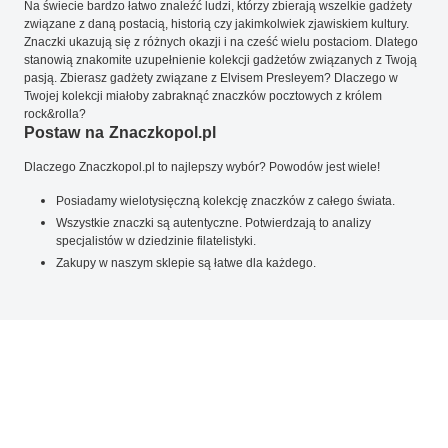
Na świecie bardzo łatwo znaleźć ludzi, którzy zbierają wszelkie gadżety
związane z daną postacią, historią czy jakimkolwiek zjawiskiem kultury.
Znaczki ukazują się z różnych okazji i na cześć wielu postaciom. Dlatego
stanowią znakomite uzupełnienie kolekcji gadżetów związanych z Twoją
pasją. Zbierasz gadżety związane z Elvisem Presleyem? Dlaczego w
Twojej kolekcji miałoby zabraknąć znaczków pocztowych z królem
rock&rolla?
Postaw na Znaczkopol.pl
Dlaczego Znaczkopol.pl to najlepszy wybór? Powodów jest wiele!
Posiadamy wielotysięczną kolekcję znaczków z całego świata.
Wszystkie znaczki są autentyczne. Potwierdzają to analizy
specjalistów w dziedzinie filatelistyki.
Zakupy w naszym sklepie są łatwe dla każdego.