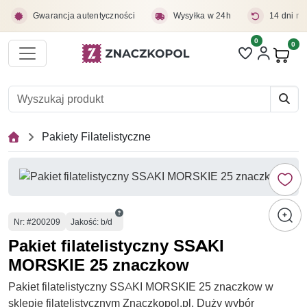
Przejdź do treści głównej
Gwarancja autentyczności
Wysyłka w 24h
14 dni na
0
Liczba pozycji 
0
Pro
Pakiety Filatelistyczne
Numer
Nr
: #200209
Jakość: b/d
Pakiet filatelistyczny SSAKI
MORSKIE 25 znaczkow
Pakiet filatelistyczny SSAKI MORSKIE 25 znaczkow w
sklepie filatelistycznym Znaczkopol.pl. Duży wybór