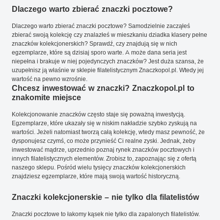
Dlaczego warto zbierać znaczki pocztowe?
Dlaczego warto zbierać znaczki pocztowe? Samodzielnie zacząłeś
zbierać swoją kolekcję czy znalazłeś w mieszkaniu dziadka klasery pełne
znaczków kolekcjonerskich? Sprawdź, czy znajdują się w nich
egzemplarze, które są dzisiaj sporo warte. A może dana seria jest
niepełna i brakuje w niej pojedynczych znaczków? Jest duża szansa, że
uzupełnisz ją właśnie w sklepie filatelistycznym Znaczkopol.pl. Wtedy jej
wartość na pewno wzrośnie.
Chcesz inwestować w znaczki? Znaczkopol.pl to
znakomite miejsce
Kolekcjonowanie znaczków często staje się poważną inwestycją.
Egzemplarze, które ukazały się w niskim nakładzie szybko zyskują na
wartości. Jeżeli natomiast tworzą całą kolekcję, wtedy masz pewność, że
dysponujesz czymś, co może przynieść Ci realne zyski. Jednak, żeby
inwestować mądrze, uprzednio poznaj rynek znaczków pocztowych i
innych filatelistycznych elementów. Zrobisz to, zapoznając się z ofertą
naszego sklepu. Pośród wielu tysięcy znaczków kolekcjonerskich
znajdziesz egzemplarze, które mają swoją wartość historyczną.
Znaczki kolekcjonerskie – nie tylko dla filatelistów
Znaczki pocztowe to łakomy kąsek nie tylko dla zapalonych filatelistów.