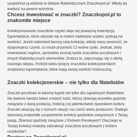
uzupełnisz ją właśnie w sklepie filatelistycznym Znaczkopol.pl. Wtedy jej
wartość na pewno wzrośnie.
Chcesz inwestować w znaczki? Znaczkopol.pl to
znakomite miejsce
Kolekcjonowanie znaczków często staje się poważną inwestycją.
Egzemplarze, które ukazały się w niskim nakładzie szybko zyskują na
wartości. Jeżeli natomiast tworzą całą kolekcję, wtedy masz pewność, że
dysponujesz czymś, co może przynieść Ci realne zyski. Jednak, żeby
inwestować mądrze, uprzednio poznaj rynek znaczków pocztowych i
innych filatelistycznych elementów. Zrobisz to, zapoznając się z ofertą
naszego sklepu. Pośród wielu tysięcy znaczków kolekcjonerskich
znajdziesz egzemplarze, które mają swoją wartość historyczną.
Znaczki kolekcjonerskie – nie tylko dla filatelistów
Znaczki pocztowe to łakomy kąsek nie tylko dla zapalonych filatelistów.
Na świecie bardzo łatwo znaleźć ludzi, którzy zbierają wszelkie gadżety
związane z daną postacią, historią czy jakimkolwiek zjawiskiem kultury.
Znaczki ukazują się z różnych okazji i na cześć wielu postaciom. Dlatego
stanowią znakomite uzupełnienie kolekcji gadżetów związanych z Twoją
pasją. Zbierasz gadżety związane z Elvisem Presleyem? Dlaczego w
Twojej kolekcji miałoby zabraknąć znaczków pocztowych z królem
rock&rolla?