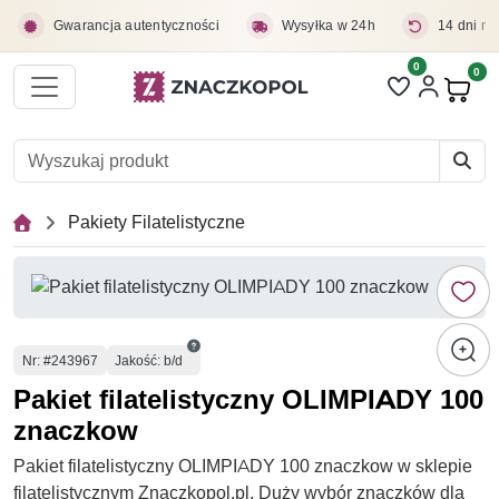
Przejdź do treści głównej
Gwarancja autentyczności
Wysyłka w 24h
14 dni na
0
Liczba pozycji 
0
Pro
Pakiety Filatelistyczne
Numer
Nr
: #243967
Jakość: b/d
Pakiet filatelistyczny OLIMPIADY 100
znaczkow
Pakiet filatelistyczny OLIMPIADY 100 znaczkow w sklepie
filatelistycznym Znaczkopol.pl. Duży wybór znaczków dla