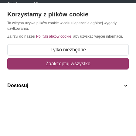
Jak kupować?
Korzystamy z plików cookie
Newsletter
Ta witryna używa plików cookie w celu ulepszenia ogólnej wygody
użytkowania.
Konto
Zajrzyj do naszej
Polityki plików cookie
, aby uzyskać więcej informacji.
Tylko niezbędne
Moje konto
Moje zamówienia
Zaakceptuj wszystko
Mój koszyk
Adres dostawy
Dostosuj
Polecamy
Znaczki Konie
Znaczki Politycy