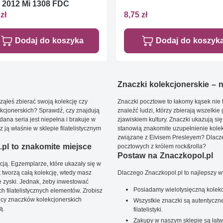
 2012 Mi 1308 FDC
zł
8,75 zł
Dodaj do koszyka
Dodaj do koszyk
Znaczki kolekcjonerskie – ni
ąłeś zbierać swoją kolekcję czy
Znaczki pocztowe to łakomy kąsek nie t
kcjonerskich? Sprawdź, czy znajdują
znaleźć ludzi, którzy zbierają wszelkie
dana seria jest niepełna i brakuje w
zjawiskiem kultury. Znaczki ukazują się
ją właśnie w sklepie filatelistycznym
stanowią znakomite uzupełnienie kolek
związane z Elvisem Presleyem? Dlacze
pl to znakomite miejsce
pocztowych z królem rock&rolla?
Postaw na Znaczkopol.pl
ją. Egzemplarze, które ukazały się w
t tworzą całą kolekcję, wtedy masz
Dlaczego Znaczkopol.pl to najlepszy 
 zyski. Jednak, żeby inwestować
Posiadamy wielotysięczną kolekc
 filatelistycznych elementów. Zrobisz
ięcy znaczków kolekcjonerskich
Wszystkie znaczki są autentyczne
ą.
filatelistyki.
Zakupy w naszym sklepie są łatw