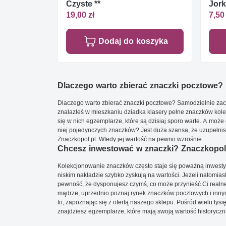
Czyste **
Jork
19,00 zł
7,50 
Dodaj do koszyka
Dlaczego warto zbierać znaczki pocztowe?
Dlaczego warto zbierać znaczki pocztowe? Samodzielnie zacz
znalazłeś w mieszkaniu dziadka klasery pełne znaczków kole
się w nich egzemplarze, które są dzisiaj sporo warte. A może 
niej pojedynczych znaczków? Jest duża szansa, że uzupełnisz 
Znaczkopol.pl. Wtedy jej wartość na pewno wzrośnie.
Chcesz inwestować w znaczki? Znaczkopol.
Kolekcjonowanie znaczków często staje się poważną inwestyc
niskim nakładzie szybko zyskują na wartości. Jeżeli natomias
pewność, że dysponujesz czymś, co może przynieść Ci realne
mądrze, uprzednio poznaj rynek znaczków pocztowych i innych
to, zapoznając się z ofertą naszego sklepu. Pośród wielu tys
znajdziesz egzemplarze, które mają swoją wartość historyczn