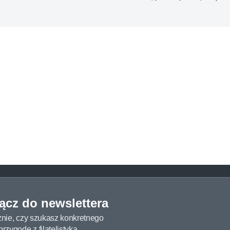
łącz do newslettera
żnie, czy szukasz konkretnego
zygodę z filatelistyką.