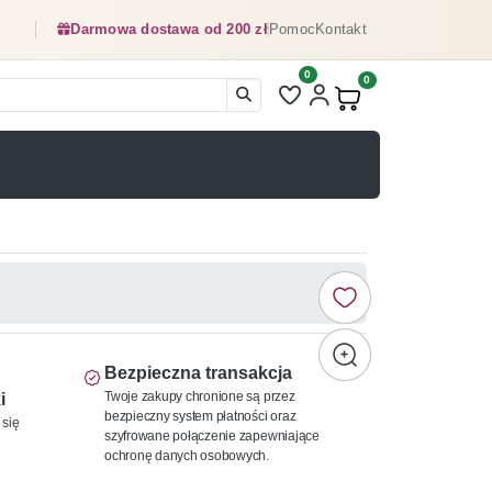
Darmowa dostawa od 200 zł
Pomoc
Kontakt
0
Liczba pozycji na liście ulubionyc
0
Produkty w koszyku:
Bezpieczna transakcja
Twoje zakupy chronione są przez
i
bezpieczny system płatności oraz
 się
szyfrowane połączenie zapewniające
ochronę danych osobowych.