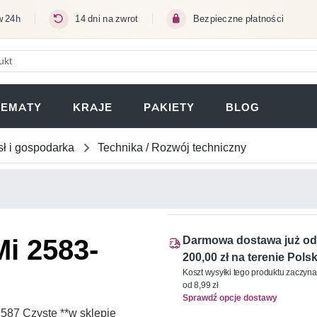
w 24h
14 dni na zwrot
Bezpieczne płatności
ERA SIĘ W NOWEJ KARCIE)
TEMATY
KRAJE
PAKIETY
BLOG
ł i gospodarka
Technika / Rozwój techniczny
i 2583-
Darmowa dostawa już od
200,00 zł na terenie Polsk
Koszt wysyłki tego produktu zaczyna
od 8,99 zł
Sprawdź opcje dostawy
87 Czyste **w sklepie