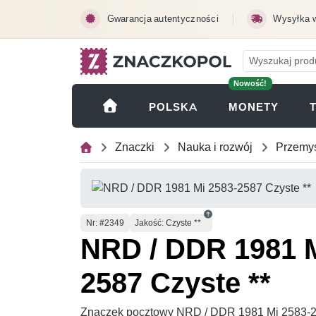
Przejdź do treści głównej
Gwarancja autentyczności
Wysyłka 
Nowość!
(OTWI
POLSKA
MONETY
Znaczki
Nauka i rozwój
Przemys
Numer
Nr
: #2349
Jakość: Czyste **
NRD / DDR 1981 M
2587 Czyste **
Znaczek pocztowy NRD / DDR 1981 Mi 2583-25