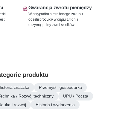
ci
Gwarancja zwrotu pieniędzy
czki
W przypadku nietrafionego zakupu
est
odeślij produkty w ciągu 14 dni i
.
otrzymaj pełny zwrot środków.
tegorie produktu
Historia znaczka
Przemysł i gospodarka
Technika / Rozwój techniczny
UPU / Poczta
Nauka i rozwój
Historia i wydarzenia