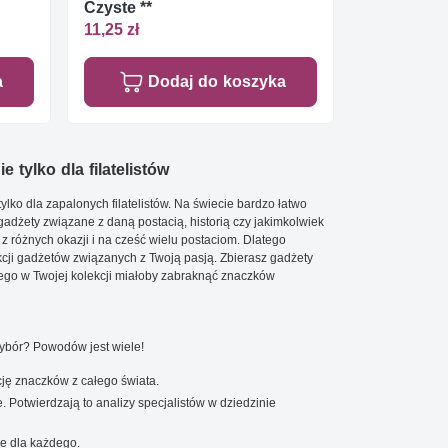
Czyste **
11,25 zł
a
Dodaj do koszyka
e tylko dla filatelistów
ylko dla zapalonych filatelistów. Na świecie bardzo łatwo
 gadżety związane z daną postacią, historią czy jakimkolwiek
 z różnych okazji i na cześć wielu postaciom. Dlatego
cji gadżetów związanych z Twoją pasją. Zbierasz gadżety
go w Twojej kolekcji miałoby zabraknąć znaczków
wybór? Powodów jest wiele!
ję znaczków z całego świata.
. Potwierdzają to analizy specjalistów w dziedzinie
e dla każdego.