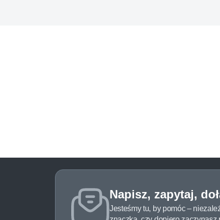
Napisz, zapytaj, do
Jesteśmy tu, by pomóc – niezale
znaczka, czy dopiero zaczynasz pr