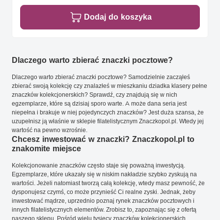
Dodaj do koszyka
Dlaczego warto zbierać znaczki pocztowe?
Dlaczego warto zbierać znaczki pocztowe? Samodzielnie zacząłeś
zbierać swoją kolekcję czy znalazłeś w mieszkaniu dziadka klasery pełne
znaczków kolekcjonerskich? Sprawdź, czy znajdują się w nich
egzemplarze, które są dzisiaj sporo warte. A może dana seria jest
niepełna i brakuje w niej pojedynczych znaczków? Jest duża szansa, że
uzupełnisz ją właśnie w sklepie filatelistycznym Znaczkopol.pl. Wtedy jej
wartość na pewno wzrośnie.
Chcesz inwestować w znaczki? Znaczkopol.pl to
znakomite miejsce
Kolekcjonowanie znaczków często staje się poważną inwestycją.
Egzemplarze, które ukazały się w niskim nakładzie szybko zyskują na
wartości. Jeżeli natomiast tworzą całą kolekcję, wtedy masz pewność, że
dysponujesz czymś, co może przynieść Ci realne zyski. Jednak, żeby
inwestować mądrze, uprzednio poznaj rynek znaczków pocztowych i
innych filatelistycznych elementów. Zrobisz to, zapoznając się z ofertą
naszego sklepu. Pośród wielu tysięcy znaczków kolekcjonerskich