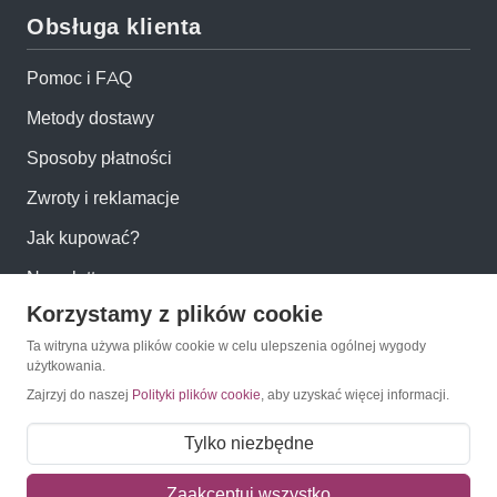
Obsługa klienta
Pomoc i FAQ
Metody dostawy
Sposoby płatności
Zwroty i reklamacje
Jak kupować?
Newsletter
Korzystamy z plików cookie
Ta witryna używa plików cookie w celu ulepszenia ogólnej wygody
Konto
użytkowania.
Zajrzyj do naszej
Polityki plików cookie
, aby uzyskać więcej informacji.
Moje konto
Tylko niezbędne
Moje zamówienia
Mój koszyk
Zaakceptuj wszystko