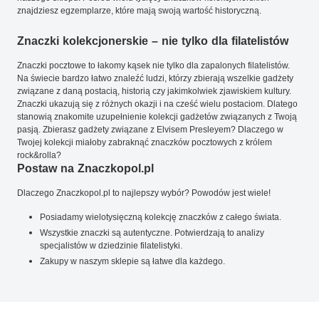
znajdziesz egzemplarze, które mają swoją wartość historyczną.
Znaczki kolekcjonerskie – nie tylko dla filatelistów
Znaczki pocztowe to łakomy kąsek nie tylko dla zapalonych filatelistów.
Na świecie bardzo łatwo znaleźć ludzi, którzy zbierają wszelkie gadżety
związane z daną postacią, historią czy jakimkolwiek zjawiskiem kultury.
Znaczki ukazują się z różnych okazji i na cześć wielu postaciom. Dlatego
stanowią znakomite uzupełnienie kolekcji gadżetów związanych z Twoją
pasją. Zbierasz gadżety związane z Elvisem Presleyem? Dlaczego w
Twojej kolekcji miałoby zabraknąć znaczków pocztowych z królem
rock&rolla?
Postaw na Znaczkopol.pl
Dlaczego Znaczkopol.pl to najlepszy wybór? Powodów jest wiele!
Posiadamy wielotysięczną kolekcję znaczków z całego świata.
Wszystkie znaczki są autentyczne. Potwierdzają to analizy
specjalistów w dziedzinie filatelistyki.
Zakupy w naszym sklepie są łatwe dla każdego.