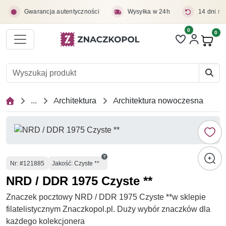
Przejdź do treści głównej
Gwarancja autentyczności
Wysyłka w 24h
14 dni na
0
Liczba pozycji 
0
Pro
...
Architektura
Architektura nowoczesna
Numer
Nr
: #121885
Jakość: Czyste **
NRD / DDR 1975 Czyste **
Znaczek pocztowy NRD / DDR 1975 Czyste **w sklepie
filatelistycznym Znaczkopol.pl. Duży wybór znaczków dla
każdego kolekcjonera