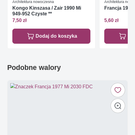
Architektura nowoczesna
Architektura now
Kongo Kinszasa / Zair 1990 Mi
Francja 1987 
949-952 Czyste **
7,50 zł
5,60 zł
Dodaj do koszyka
Do
Podobne walory