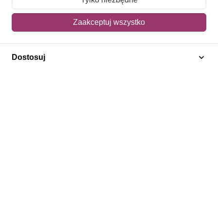
Mój koszyk
Zaakceptuj wszystko
Adres dostawy
Dostosuj
Polecamy
Znaczki Konie
Znaczki Politycy
Znaczki Żaglowce
Znaczki Kwiaty
Znaczki Boże Narodzenie
Regulamin
Prywatność
Bezpieczeństwo