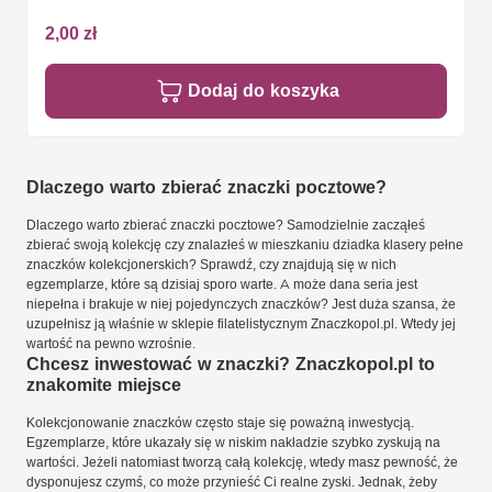
2,00 zł
Dodaj do koszyka
Dlaczego warto zbierać znaczki pocztowe?
Dlaczego warto zbierać znaczki pocztowe? Samodzielnie zacząłeś
zbierać swoją kolekcję czy znalazłeś w mieszkaniu dziadka klasery pełne
znaczków kolekcjonerskich? Sprawdź, czy znajdują się w nich
egzemplarze, które są dzisiaj sporo warte. A może dana seria jest
niepełna i brakuje w niej pojedynczych znaczków? Jest duża szansa, że
uzupełnisz ją właśnie w sklepie filatelistycznym Znaczkopol.pl. Wtedy jej
wartość na pewno wzrośnie.
Chcesz inwestować w znaczki? Znaczkopol.pl to
znakomite miejsce
Kolekcjonowanie znaczków często staje się poważną inwestycją.
Egzemplarze, które ukazały się w niskim nakładzie szybko zyskują na
wartości. Jeżeli natomiast tworzą całą kolekcję, wtedy masz pewność, że
dysponujesz czymś, co może przynieść Ci realne zyski. Jednak, żeby