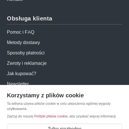
Obsługa klienta
Pomoc i FAQ
Metody dostawy
Sposoby płatności
Zwroty i reklamacje
Jak kupować?
Newsletter
Korzystamy z plików cookie
Konto
Ta witryna używa plików cookie w celu ulepszenia ogólnej wygody
użytkowania.
Zajrzyj do naszej
Polityki plików cookie
, aby uzyskać więcej informacji.
Moje konto
Moje zamówienia
Tylko niezbędne