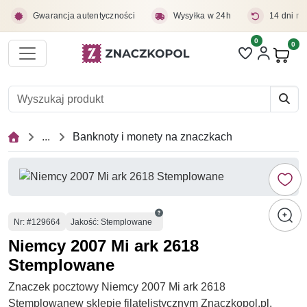
Przejdź do treści głównej
Gwarancja autentyczności
Wysyłka w 24h
14 dni na
0
Liczba pozycji 
0
Pro
...
Banknoty i monety na znaczkach
Numer
Nr
: #129664
Jakość: Stemplowane
Niemcy 2007 Mi ark 2618
Stemplowane
Znaczek pocztowy Niemcy 2007 Mi ark 2618
Stemplowanew sklepie filatelistycznym Znaczkopol.pl.