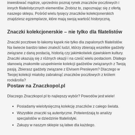
inwestować mądrze, uprzednio poznaj rynek znaczków pocztowych i
innych filatelistycznych elementów. Zrobisz to, zapoznając się z ofertą
naszego sklepu. Pośród wielu tysięcy znaczków kolekcjonerskich
znajdziesz egzemplarze, które mają swoją wartość historyczną.
Znaczki kolekcjonerskie – nie tylko dla filatelistów
Znaczki pocztowe to łakomy kąsek nie tylko dla zapalonych filatelistów.
Na świecie bardzo łatwo znaleźć ludzi, którzy zbierają wszelkie gadżety
związane z daną postacią, historią czy jakimkolwiek zjawiskiem kultury.
Znaczki ukazują się z różnych okazji i na cześć wielu postaciom. Dlatego
stanowią znakomite uzupełnienie kolekcji gadżetów związanych z Twoją
pasją. Zbierasz gadżety związane z Elvisem Presleyem? Dlaczego w
Twojej kolekcji miałoby zabraknąć znaczków pocztowych z królem
rock&rolla?
Postaw na Znaczkopol.pl
Dlaczego Znaczkopol.pl to najlepszy wybór? Powodów jest wiele!
Posiadamy wielotysięczną kolekcję znaczków z całego świata.
Wszystkie znaczki są autentyczne. Potwierdzają to analizy
specjalistów w dziedzinie filatelistyki.
Zakupy w naszym sklepie są łatwe dla każdego.